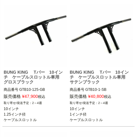
BUNG KING Tバー 10イン
BUNG KING Tバー 10イン
チ ケーブルスロットル車用
チ ケーブルスロットル車用
グロスブラック
サテンブラック
商品番号
GTB10-125-GB

商品番号
GTB10-1-SB

ライザータイプのハンドル装着車

スポーツスター、ダイナ、ソフテイル

販売価格
¥
47,900
販売価格
¥
40,800
税込
税込
2～4週
2～4週
BUNG KING(バンキン)
BUNG KING(バンキン)
10インチ

10インチ

1.25インチ径

1インチ径

ケーブルスロットル
ケーブルスロットル