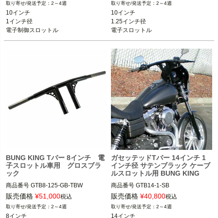
2～4週
2～4週
BUNG KING(バンキン)
BUNG KING(バンキン)
10インチ

10インチ

1インチ径

1.25インチ径

電子制御スロットル
電子スロットル
BUNG KING Tバー 8インチ 電
ガセッテッドTバー 14インチ 1
子スロットル車用 グロスブラ
インチ径 サテンブラック ケーブ
ック
ルスロットル用 BUNG KING
商品番号
GTB8-125-GB-TBW

商品番号
GTB14-1-SB

スポーツスター、ダイナ、ソフテイル

スポーツスター、ダイナ、ソフテイル

販売価格
¥
51,000
販売価格
¥
40,800
税込
税込
※スプリンガー除く

2～4週
2～4週
※スプリンガー除く

8インチ

14インチ
