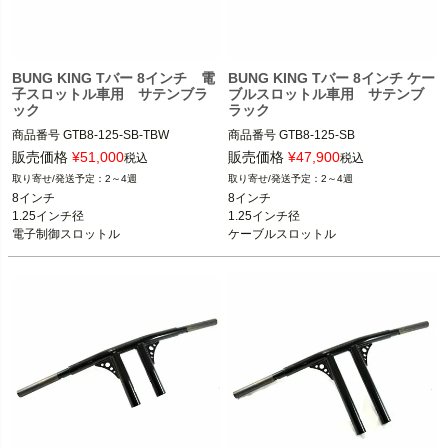
BUNG KING Tバー 8インチ 電
BUNG KING Tバー 8インチ ケー
子スロットル車用 サテンブラ
ブルスロットル車用 サテンブ
ック
ラック
商品番号
GTB8-125-SB-TBW

商品番号
GTB8-125-SB

スポーツスター、ダイナ、ソフテイル

スポーツスター、ダイナ、ソフテイル

販売価格
¥
51,000
販売価格
¥
47,900
税込
税込
※スプリンガー除く

※スプリンガー除く

2～4週
2～4週
8インチ

8インチ

BUNG KING(バンキン)
BUNG KING
1.25インチ径

1.25インチ径

電子制御スロットル
ケーブルスロットル