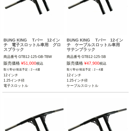
BUNG KING Tバー 12イン
BUNG KING Tバー 12イン
チ 電子スロットル車用 グロ
チ ケーブルスロットル車用
スブラック
サテンブラック
商品番号
GTB12-125-GB-TBW

商品番号
GTB12-125-SB

スポーツスター、ダイナ、ソフテイル

スポーツスター、ダイナ、ソフテイル

販売価格
¥
51,000
販売価格
¥
47,900
税込
税込
2～4週
2～4週
BUNG KING(バンキン)
BUNG KING(バンキン)
12インチ

12インチ

1.25インチ径

1.25インチ径

電子スロットル
ケーブルスロットル