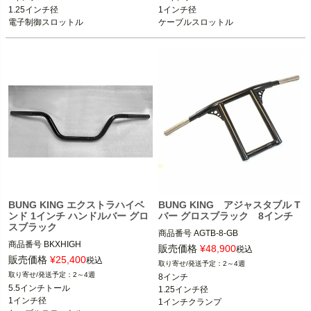
BUNG KING(バンキン)
1.25インチ径

1インチ径

BUNG KING(バンキン)
電子制御スロットル
ケーブルスロットル
BUNG KING エクストラハイベ
BUNG KING アジャスタブル T
ンド 1インチ ハンドルバー グロ
バー グロスブラック 8インチ
スブラック
商品番号
AGTB-8-GB

商品番号
BKXHIGH
AGTB-8-GB=AGTB8F-G

販売価格
¥
48,900
税込
販売価格
¥
25,400
税込
2～4週
ケーブルスロットル車
2～4週
8インチ

※ツーリング、スプリンガー不可
5.5インチトール

1.25インチ径

1インチ径

1インチクランプ

BUNG KING(バンキン)