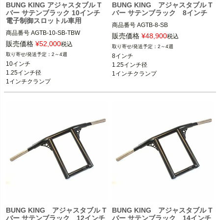
BUNG KING アジャスタブル T
BUNG KING アジャスタブル T
バー サテンブラック 10インチ
バー サテンブラック 8インチ
電子制御スロットル車用
商品番号
AGTB-8-SB

商品番号
AGTB-10-SB-TBW

AGTB-8-SB=AGTB8F-S

販売価格
¥
48,900
税込
電子制御スロットル車

販売価格
¥
52,000
税込
2～4週
ケーブルスロットル車
2～4週
8インチ

BUNG KING(バンキン)
※ツーリング、スプリンガー不可
10インチ

1.25インチ径

1.25インチ径

1インチクランプ

BUNG KING(バンキン)
1インチクランプ

ケーブルスロットル
電子制御スロットル
BUNG KING アジャスタブル T
BUNG KING アジャスタブル T
バー サテンブラック 12インチ
バー サテンブラック 14インチ