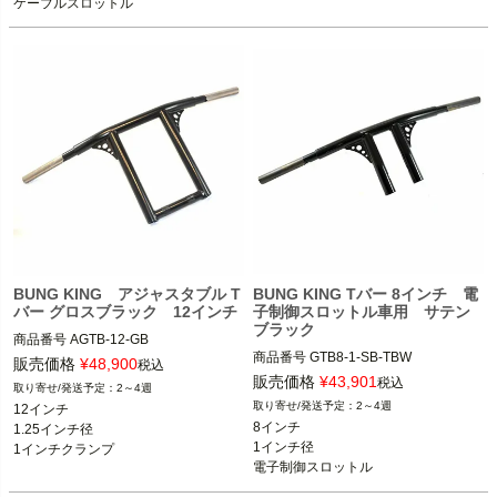
ケーブルスロットル
ケーブルスロットル
BUNG KING アジャスタブル T
BUNG KING Tバー 8インチ 電
バー グロスブラック 12インチ
子制御スロットル車用 サテン
ブラック
商品番号
AGTB-12-GB

商品番号
GTB8-1-SB-TBW 

ケーブルスロットル車
販売価格
¥
48,900
税込
電子スロットル車用

※ツーリング、スプリンガー不可
販売価格
¥
43,901
税込
2～4週
2～4週
12インチ

スポーツスター、ダイナ、ソフテイル

BUNG KING(バンキン)
8インチ

1.25インチ径

1インチ径

1インチクランプ

BUNG KING(バンキン)
電子制御スロットル
ケーブルスロットル