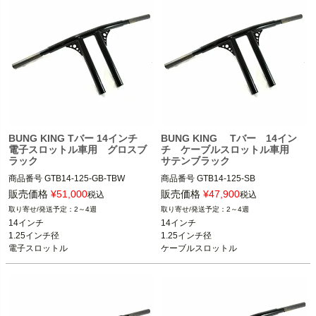
BUNG KING Tバー 14インチ
BUNG KING Tバー 14イン
電子スロットル車用 グロスブ
チ ケーブルスロットル車用
ラック
サテンブラック
商品番号
GTB14-125-GB-TBW

商品番号
GTB14-125-SB

スポーツスター、ダイナ、ソフテイル

スポーツスター、ダイナ、ソフテイル

販売価格
¥
51,000
販売価格
¥
47,900
税込
税込
2～4週
2～4週
BUNG KING(バンキン)
BUNG KING(バンキン)
14インチ

14インチ

1.25インチ径

1.25インチ径

電子スロットル
ケーブルスロットル