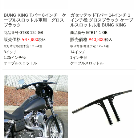
BUNG KING Tバー 8インチ ケ
ガセッテッドTバー 14インチ 1
ーブルスロットル車用 グロス
インチ径 グロスブラック ケーブ
ブラック
ルスロットル用 BUNG KING
商品番号
GTB8-125-GB

商品番号
GTB14-1-GB

スポーツスター、ダイナ、ソフテイル

販売価格
¥
47,900
販売価格
¥
40,800
税込
税込
スポーツスター、ダイナ、ソフテイル

※スプリンガー除く

2～4週
2～4週
※スプリンガー除く

8インチ

14インチ

BUNG KING(バンキン)
1.25インチ径

1インチ径

BUNG KING(バンキン)
ケーブルスロットル
ケーブルスロットル