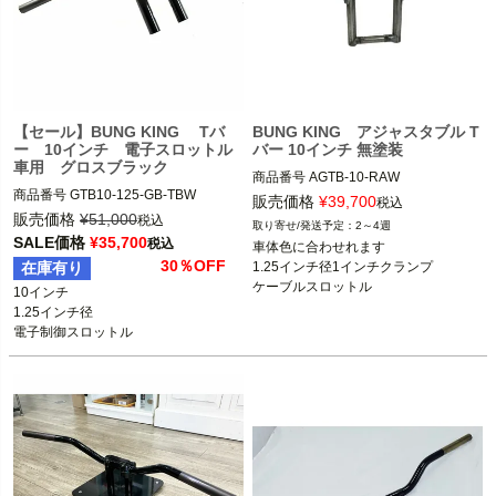
【セール】BUNG KING Tバ
BUNG KING アジャスタブル T
ー 10インチ 電子スロットル
バー 10インチ 無塗装
車用 グロスブラック
商品番号
AGTB-10-RAW

商品番号
GTB10-125-GB-TBW

販売価格
¥
39,700
税込
ライザータイプのハンドル装着車

ケーブルスロットル車
販売価格
¥
51,000
税込
2～4週
※ツーリング、スプリンガー不可
SALE価格
¥
35,700
税込
車体色に合わせれます

BUNG KING(バンキン)
※ライザータイプのハンドル装着車は
30％OFF
在庫有り
1.25インチ径1インチクランプ

不可。
ケーブルスロットル
10インチ

1.25インチ径

BUNG KING(バンキン)
電子制御スロットル