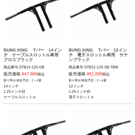
BUNG KING Tバー 14イン
BUNG KING Tバー 12イン
チ ケーブルスロットル車用
チ 電子スロットル車用 サテ
グロスブラック
ンブラック
商品番号
GTB14-125-GB

商品番号
GTB12-125-SB-TBW

スポーツスター、ダイナ、ソフテイル

スポーツスター、ダイナ、ソフテイル

販売価格
¥
47,900
販売価格
¥
51,000
税込
税込
2～4週
2～4週
BUNG KING(バンキン)
BUNG KING(バンキン)
14インチ

12インチ

1.25インチ径

1.25インチ径

ケーブルスロットル
電子スロットル