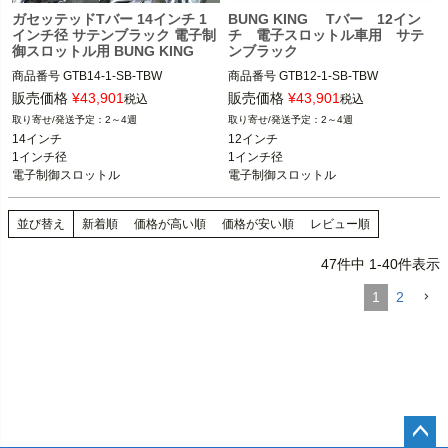
ガセッテッドTバー 14インチ 1
BUNG KING Tバー 12イン
インチ径 サテンブラック 電子制
チ 電子スロットル車用 サテ
御スロットル用 BUNG KING
ンブラック
商品番号
GTB14-1-SB-TBW

商品番号
GTB12-1-SB-TBW

スポーツスター、ダイナ、ソフテイル

スポーツスター、ダイナ、ソフテイル

販売価格
¥
43,901
販売価格
¥
43,901
税込
税込
※スプリンガー除く

電子スロットル車用

2～4週
2～4週
※スプリンガー除く

14インチ

12インチ

スポーツスター、ダイナ等、ケーブル
1インチ径

1インチ径

スロットル車にて使用される場合は
06
BUNG KING(バンキン)
電子制御スロットル
電子制御スロットル
34-0331 ハンドルバープラグ
 をご利用
下さい。

並び替え
新着順
価格が高い順
価格が安い順
レビュー順
BUNG KING(バンキン)
47
件中
1
-
40
件表示
1
2