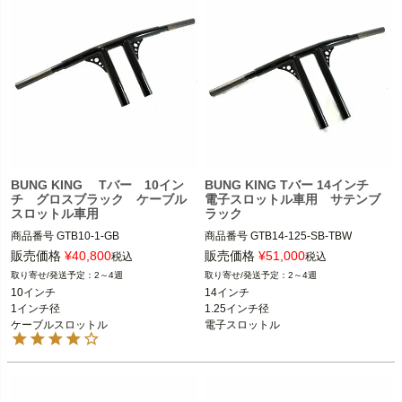
BUNG KING Tバー 10イン
BUNG KING Tバー 14インチ
チ グロスブラック ケーブル
電子スロットル車用 サテンブ
スロットル車用
ラック
商品番号
GTB10-1-GB

商品番号
GTB14-125-SB-TBW

スポーツスター、ダイナ、ソフテイル

スポーツスター、ダイナ、ソフテイル

販売価格
¥
40,800
販売価格
¥
51,000
税込
税込
2～4週
2～4週
BUNG KING(バンキン)
BUNG KING(バンキン)
10インチ

14インチ

1インチ径

1.25インチ径

ケーブルスロットル
電子スロットル