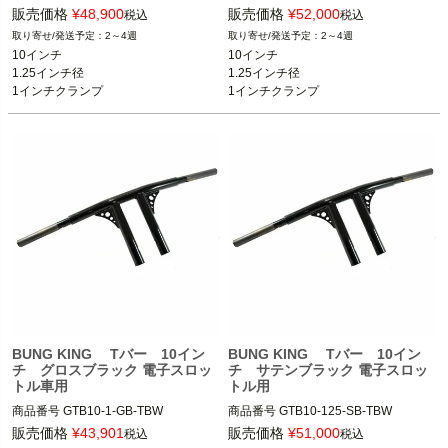
ケーブルスロットル車

電子制御スロットル車

販売価格
¥
48,900
販売価格
¥
52,000
税込
税込
2～4週
2～4週
BUNG KING(バンキン)
BUNG KING(バンキン)
10インチ

10インチ

1.25インチ径

1.25インチ径

1インチクランプ

1インチクランプ

ケーブルスロットル
電子制御スロットル
BUNG KING Tバー 10イン
BUNG KING Tバー 10イン
チ グロスブラック 電子スロッ
チ サテンブラック 電子スロッ
トル車用
トル用
商品番号
GTB10-1-GB-TBW

商品番号
GTB10-125-SB-TBW

スポーツスター、ダイナ、ソフテイル

ライザータイプのハンドル装着車

販売価格
¥
43,901
販売価格
¥
51,000
税込
税込
電子スロットル用
