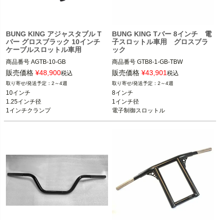
BUNG KING アジャスタブル T
BUNG KING Tバー 8インチ 電
バー グロスブラック 10インチ
子スロットル車用 グロスブラ
ケーブルスロットル車用
ック
商品番号
AGTB-10-GB

商品番号
GTB8-1-GB-TBW

ケーブルスロットル車

電子スロットル車用

販売価格
¥
48,900
販売価格
¥
43,901
税込
税込
2～4週
2～4週
BUNG KING(バンキン)
スポーツスター、ダイナ、ソフテイル

10インチ

8インチ

1.25インチ径

1インチ径

BUNG KING(バンキン)
1インチクランプ

電子制御スロットル
ケーブルスロットル