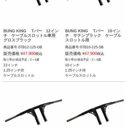
BUNG KING Tバー 12イン
BUNG KING Tバー 10イン
チ ケーブルスロットル車用
チ サテンブラック ケーブル
グロスブラック
スロットル用
商品番号
GTB12-125-GB

商品番号
GTB10-125-SB

スポーツスター、ダイナ、ソフテイル

ライザータイプのハンドル装着車

販売価格
¥
47,900
販売価格
¥
47,900
税込
税込
2～4週
2～4週
BUNG KING(バンキン)
BUNG KING(バンキン)
12インチ

10インチ

1.25インチ径

1.25インチ径

ケーブルスロットル
ケーブルスロットル