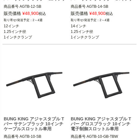
商品番号
AGTB-12-SB

商品番号
AGTB-14-SB

ケーブルスロットル車
ケーブルスロットル車
販売価格
¥
48,900
販売価格
¥
48,900
税込
税込
※ツーリング、スプリンガー不可
※ツーリング、スプリンガー不可
2～4週
2～4週
12インチ

14インチ

BUNG KING(バンキン)
BUNG KING(バンキン)
1.25インチ径

1.25インチ径

1インチクランプ

1インチクランプ

ケーブルスロットル
ケーブルスロットル
BUNG KING アジャスタブル T
BUNG KING アジャスタブル T
バー サテンブラック 10インチ
バー グロスブラック 10インチ
ケーブルスロットル車用
電子制御スロットル車用
商品番号
AGTB-10-SB

商品番号
AGTB-10-GB-TBW
