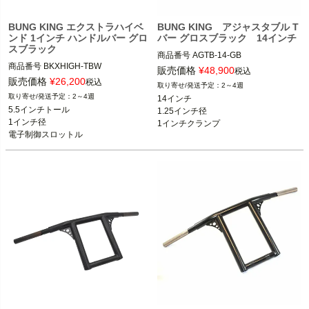
BUNG KING エクストラハイベ
BUNG KING アジャスタブル T
ンド 1インチ ハンドルバー グロ
バー グロスブラック 14インチ
スブラック
商品番号
AGTB-14-GB

商品番号
ケーブルスロットル車
販売価格
¥
48,900
税込
※ツーリング、スプリンガー不可
販売価格
¥
26,200
税込
2～4週
2～4週
14インチ

BUNG KING(バンキン)
5.5インチトール

1.25インチ径

1インチ径

1インチクランプ

電子制御スロットル
ケーブルスロットル