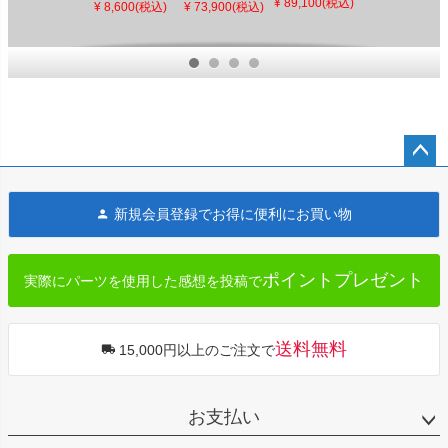
ソロシート
¥ 89,100(税込)
「Lane
ウイング フェ
インチ径 Tハ
¥ 8,600(税込)
¥ 73,900(税込)
¥ 192,000(税
FXBB/S
Splitter」シー
アリング ダイ
ンドルバー デ
込)
ルド クローム
ナ
ジタルメータ
ミラー ANTI-
ー用 3インチ
FOG
(グロスブラッ
ク)
ペー
ジト
新規会員登録でお得に便利にお買い物
ップ
へ
ポイントプレゼント
実際にパーツを使用した感想を投稿で
送料無料
15,000円以上のご注文で
お支払い