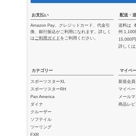
アンドディーエキゾース
ト）
の取り扱いを始めまし
た。
お支払い
配送・
2025.3
Amazon Pay、クレジットカード、代金引
送料は 
feture ヘルメット（フュー
換、銀行振込がご利用になれます。詳しく
州:1,1
チャーヘルメット）
の取り
は
ご利用ガイド
をご利用ください。
15,00
扱いを始めました。
詳しくは
2025.1
DEAN SPEED （ディーンス
ピード）
の取り扱いを始め
ました。
カテゴリー
マイペ
2024.12
スポーツスターXL
新規会員
Blow Performance Exhaust
スポーツスターRH
マイペー
s（ブローパフォーマンスエ
Pan America
メールマ
キゾースト）
の取り扱いを
ダイナ
商品レビ
始めました。
クルーザー
2024.11
ソフテイル
By City（バイ シティ）
の日
ツーリング
本総代理店となりました。
FXR