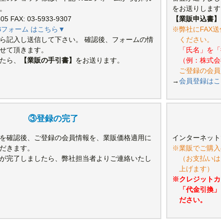
。
をお送りします
305 FAX: 03-5933-9307
【業販申込書】
Bフォーム はこちら▼
※弊社にFAX送
ら記入し送信して下さい。 確認後、フォームの情
ください。
せて頂きます。
「氏名」を「
たら、
【業販の手引書】
をお送ります。
（例：株式会
ご登録の会員
→
会員登録はこ
③登録の完了
を確認後、ご登録の会員情報を、業販価格適用に
インターネット
だきます。
※業販でご購入
が完了しましたら、弊社担当者よりご連絡いたし
（お支払いは
上げます）
※クレジットカ
「代金引換」
ださい。