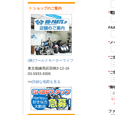
ショップのご案内
*
電
FA
*
メ
*
ご
(株)ワールドモーターライフ
東京都練馬区田柄3-12-16
*
ご
03-5933-9305
>>
詳細な地図を見る
*
御
※
ファ