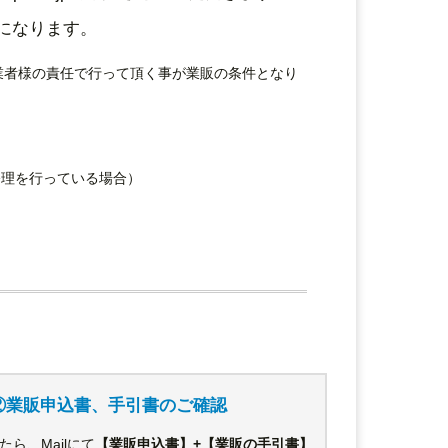
になります。
業者様の責任で行って頂く事が業販の条件となり
修理を行っている場合）
②業販申込書、手引書のご確認
ら、Mailにて
【業販申込書】+【業販の手引書】