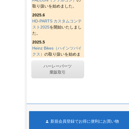
取り扱いを始めました。
2025.6
HD-PARTS カスタムコンテ
スト2025
を開始いたしまし
た。
2025.5
Heinz Bikes（ハインツバイ
クス）
の取り扱いを始めま
した。
ハーレーパーツ
2025.4
業販取引
Figurati Designs（フィグラ
ティデザイン）
の取り扱い
を始めました。
2025.4
Indian Larry Motorcycles
の
取り扱いを始めました。
2025.4
新規会員登録でお得に便利にお買い物
D&D エキゾースト（ディー