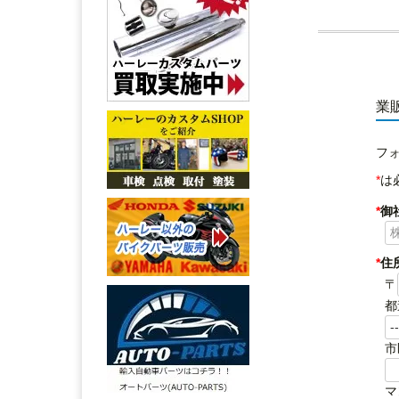
業
フ
*
は
*
御
*
住
〒
都
市
マ