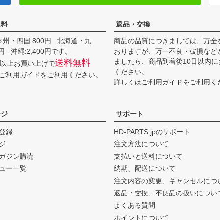
送料
返品・交換
本州・四国:800円 北海道・九
商品の品質につきましては、万全
00円 沖縄:2,400円です。
おりますが、万一不良・破損など
ましたら、商品到着後10日以内に
送料無料
0円以上お買い上げで
ください。
ご利用ガイド
をご利用ください。
詳しくは
ご利用ガイド
をご利用く
ージ
サポート
登録
HD-PARTS.jpのサポート
ジ
注文方法について
ガジン購読
支払いと送料について
ュー一覧
納期、配送について
注文内容の変更、キャンセルにつ
返品・交換、不良品の扱いについ
よくある質問
ポイントについて