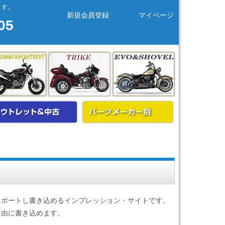
ます。
新規会員登録
マイページ
05
merica
X350・X500&Vロッド&ストリート
トライク
エボ＆ショベル
レー用グッズ
アウトレット&中古
パーツメーカー
レポートし書き込めるインプレッション・サイトです。
自由に書き込めます。