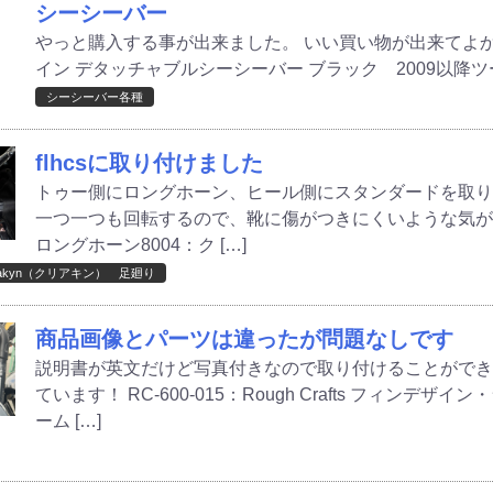
シーシーバー
やっと購入する事が出来ました。 いい買い物が出来てよかったです
イン デタッチャブルシーシーバー ブラック 2009以降ツー
シーシーバー各種
flhcsに取り付けました
トゥー側にロングホーン、ヒール側にスタンダードを取
一つ一つも回転するので、靴に傷がつきにくいような気がし
ロングホーン8004：ク […]
ryakyn（クリアキン） 足廻り
商品画像とパーツは違ったが問題なしです
説明書が英文だけど写真付きなので取り付けることがで
ています！ RC-600-015：Rough Crafts フィン
ーム […]