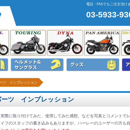
電話・FAXでもご注文頂け
03-5933-93
RH
ソフテイル
ツーリング
ダイナ
Pan A
ウェア&電熱ジャケット
ヘルメット&サングラス
ハー
ーツ インプレッション
パーツ インプレッション
を実際に取り付けてみた、使用してみた感想、などを写真とコメントで
ライフのスタッフの書き込みもありますが、ハーレーのユーザーの方も