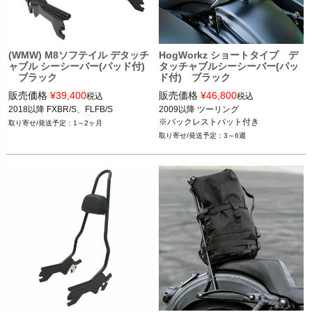
(WMW) M8ソフテイル デタッチ
HogWorkz ショートタイプ デ
ャブル シーシーバー(パッド付)
タッチャブルシーシーバー(パッ
ブラック
ド付) ブラック
販売価格
¥
39,400
販売価格
¥
46,800
税込
税込
2018以降 FXBR/S、FLFB/S
2009以降 ツーリング

※バックレストパット付き
1～2ヶ月
3～6週