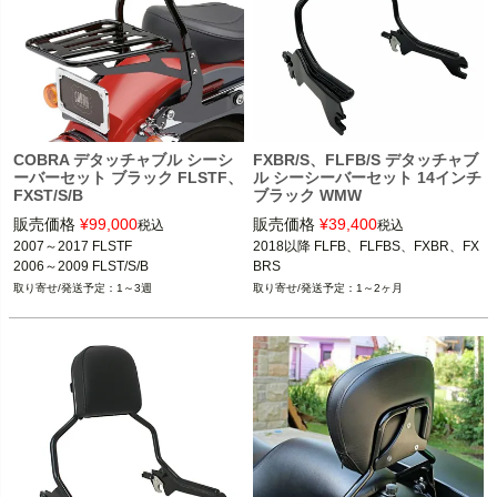
COBRA デタッチャブル シーシ
FXBR/S、FLFB/S デタッチャブ
ーバーセット ブラック FLSTF、
ル シーシーバーセット 14インチ
FXST/S/B
ブラック WMW
販売価格
¥
99,000
販売価格
¥
39,400
税込
税込
2007～2017 FLSTF

2018以降 FLFB、FLFBS、FXBR、FX
2006～2009 FLST/S/B
BRS
1～3週
1～2ヶ月