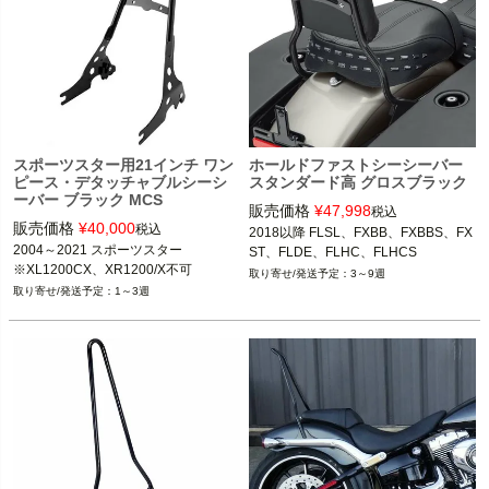
スポーツスター用21インチ ワン
ホールドファストシーシーバー
ピース・デタッチャブルシーシ
スタンダード高 グロスブラック
ーバー ブラック MCS
販売価格
¥
47,998
税込
販売価格
¥
40,000
税込
2018以降 FLSL、FXBB、FXBBS、FX
2004～2021 スポーツスター

ST、FLDE、FLHC、FLHCS
※XL1200CX、XR1200/X不可
3～9週
1～3週