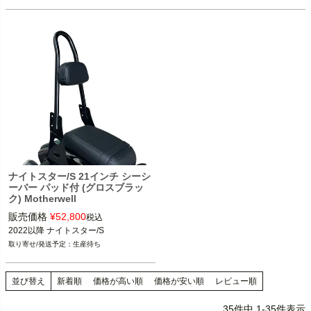
ナイトスター/S 21インチ シーシ
ーバー パッド付 (グロスブラッ
ク) Motherwell
販売価格
¥
52,800
税込
2022以降 ナイトスター/S
生産待ち
並び替え
新着順
価格が高い順
価格が安い順
レビュー順
35
件中
1
-
35
件表示