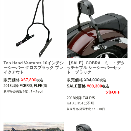
Top Hand Ventures 16インチシ
【SALE】COBRA ミニ・デタ
ーシーバー グロスブラック ブレ
ッチャブル シーシーバーセッ
イクアウト
ト ブラック
販売価格
¥
67,800
販売価格
¥
94,000
税込
税込
2018以降 FXBR/S, FLFB(S)
SALE価格
¥
89,300
税込
1～2ヶ月
5％OFF
2018以降 FXLR/S

※FXLRSTは不可
5～10日