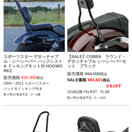
スポーツスター デタッチャブ
【SALE】COBRA ラウンド・
ル・シーシーバー バックレスト
デタッチャブル シーシーバーセ
& ドッキングキット付 HOGWO
ット ブラック
RKZ
販売価格
¥
94,000
税込
販売価格
¥
35,900
税込
SALE価格
¥
84,601
税込
2004～2021 スポーツスター

9％OFF
パッド＆ドッキング付き
2018以降 FXLRST、FLSB
2～4週
5～10日