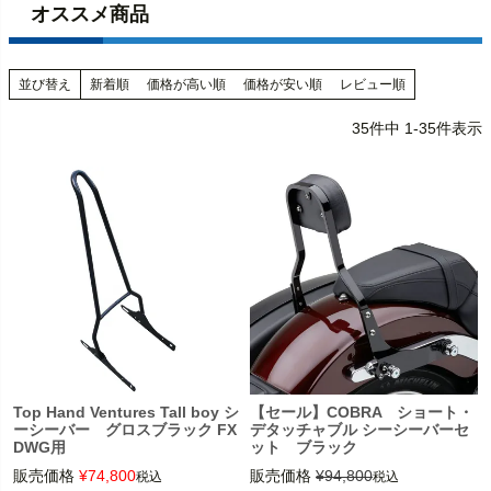
オススメ商品
並び替え
新着順
価格が高い順
価格が安い順
レビュー順
35
件中
1
-
35
件表示
Top Hand Ventures Tall boy シ
【セール】COBRA ショート・
ーシーバー グロスブラック FX
デタッチャブル シーシーバーセ
DWG用
ット ブラック
販売価格
¥
74,800
販売価格
¥
94,800
税込
税込