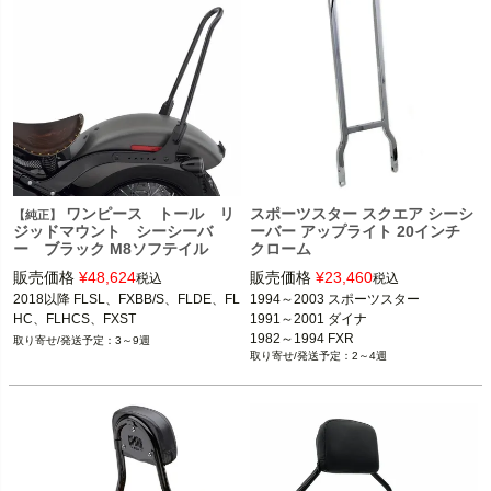
ワンピース トール リ
スポーツスター スクエア シーシ
【純正】
ジッドマウント シーシーバ
ーバー アップライト 20インチ
ー ブラック M8ソフテイル
クローム
販売価格
¥
48,624
販売価格
¥
23,460
税込
税込
2018以降 FLSL、FXBB/S、FLDE、FL
1994～2003 スポーツスター

HC、FLHCS、FXST
1991～2001 ダイナ

1982～1994 FXR
3～9週
2～4週