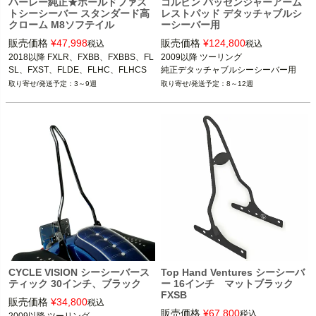
ハーレー純正★ホールドファス
コルビン パッセンジャーアーム
トシーシーバー スタンダード高
レストパッド デタッチャブルシ
クローム M8ソフテイル
ーシーバー用
販売価格
¥
47,998
販売価格
¥
124,800
税込
税込
2018以降 FXLR、FXBB、FXBBS、FL
2009以降 ツーリング

SL、FXST、FLDE、FLHC、FLHCS
純正デタッチャブルシーシーバー用
3～9週
8～12週
CYCLE VISION シーシーバース
Top Hand Ventures シーシーバ
ティック 30インチ、ブラック
ー 16インチ マットブラック
FXSB
販売価格
¥
34,800
税込
販売価格
¥
67,800
税込
2009以降 ツーリング
