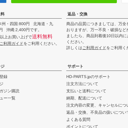
送料
返品・交換
本州・四国:800円 北海道・九
商品の品質につきましては、万全
00円 沖縄:2,400円です。
おりますが、万一不良・破損など
ましたら、商品到着後10日以内に
送料無料
0円以上お買い上げで
ください。
ご利用ガイド
をご利用ください。
詳しくは
ご利用ガイド
をご利用く
ージ
サポート
登録
HD-PARTS.jpのサポート
ジ
注文方法について
ガジン購読
支払いと送料について
ュー一覧
納期、配送について
注文内容の変更、キャンセルにつ
返品・交換、不良品の扱いについ
よくある質問
ポイントについて