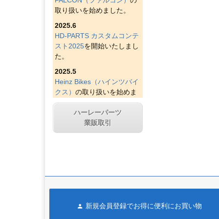
取り扱いを始めました。
2025.6
HD-PARTS カスタムコンテ
スト2025
を開始いたしまし
た。
2025.5
Heinz Bikes（ハインツバイ
クス）
の取り扱いを始めま
した。
ハーレーパーツ
2025.4
業販取引
Figurati Designs（フィグラ
ティデザイン）
の取り扱い
を始めました。
2025.4
Indian Larry Motorcycles
の
取り扱いを始めました。
2025.4
新規会員登録でお得に便利にお買い物
D&D エキゾースト（ディー