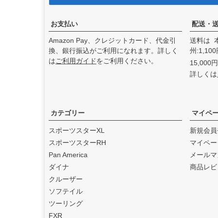
アンドディーエキゾース
ト）
の取り扱いを始めまし
た。
お支払い
配送・
2025.3
Amazon Pay、クレジットカード、代金引
送料は 
feture ヘルメット（フュー
換、銀行振込がご利用になれます。詳しく
州:1,1
チャーヘルメット）
の取り
は
ご利用ガイド
をご利用ください。
15,00
扱いを始めました。
詳しくは
2025.1
DEAN SPEED （ディーンス
ピード）
の取り扱いを始め
ました。
カテゴリー
マイペ
2024.12
スポーツスターXL
新規会員
Blow Performance Exhaust
スポーツスターRH
マイペー
s（ブローパフォーマンスエ
Pan America
メールマ
キゾースト）
の取り扱いを
ダイナ
商品レビ
始めました。
クルーザー
2024.11
ソフテイル
By City（バイ シティ）
の日
ツーリング
本総代理店となりました。
FXR