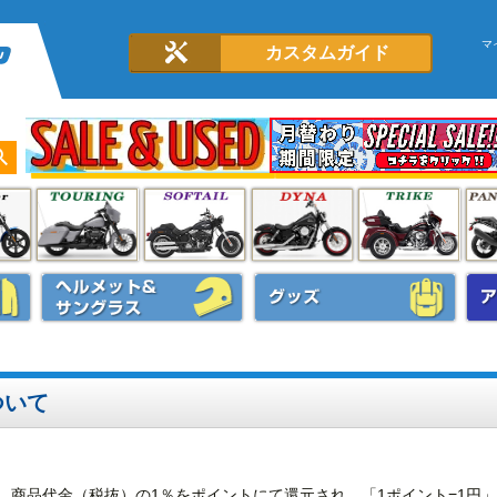
マ
カスタムガイド
ついて
、商品代金（税抜）の1％をポイントにて還元され、「1ポイント=1円