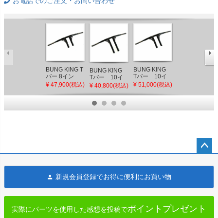
お電話でのご注文・お問い合わせ
BUNG KING T
BUNG KING
BUNG KING
BUNG KING
バー 8イン
Tバー 10イ
Tバー 12イ
Tバー 10イ
チ ケーブル
ンチ サテン
ンチ ケーブ
ンチ ケーブ
¥ 47,900(税込)
¥ 51,000(税込)
¥ 40,800(税込)
¥ 40,800(税込)
スロットル車
ブラック 電子
ルスロットル
ルスロットル
用 グロスブ
スロットル用
車用 サテン
車用 サテン
ラック
ブラック
ブラック
ペー
ジト
新規会員登録でお得に便利にお買い物
ップ
へ
ポイントプレゼント
実際にパーツを使用した感想を投稿で