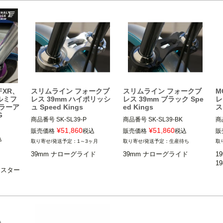
B、XR1200不可
kuryakyn（クリアキン）
1991～2005 ダイナ 
レンネ
※FXDWG不可
ARLEN NESS（アレンネス）
FXR、
スリムライン フォークブ
スリムライン フォークブ
M
ルミフ
レス 39mm ハイポリッシ
レス 39mm ブラック Spe
レ
カラーア
ュ Speed Kings
ed Kings
ス
G
商品番号
SK-SL39-P

商品番号
SK-SL39-BK

商
¥
51,860
¥
51,860
販売価格
税込
販売価格
税込
販
39mm ナローグライド

39mm ナローグライド

込
1～3ヶ月
生産待ち
2000～2021 スポーツスター

2000～2021 スポーツスター

※
39mm ナローグライド
39mm ナローグライド
1
1991～2005 ダイナ

1991～2005 ダイナ

1
等

等

※X
ツスター

Speed Kings cycle（スピード
Speed Kings cycle（スピード
キングサイクル）
キングサイクル）
Mo
タ