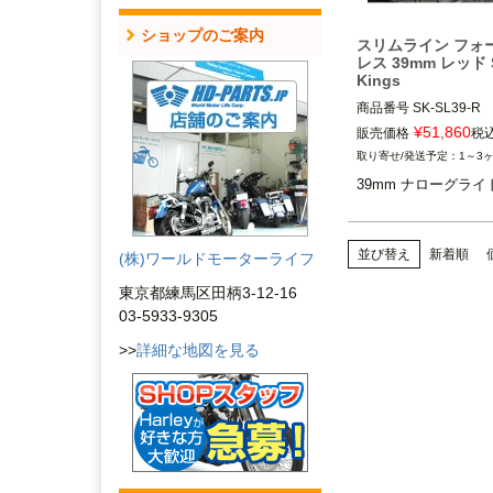
ショップのご案内
スリムライン フォ
レス 39mm レッド 
Kings
商品番号
SK-SL39-R

¥
51,860
販売価格
税
39mm ナローグライド

1～3
2000～2021 スポーツ
39mm ナローグライ
1991～2005 ダイナ

等

Speed Kings cycl
並び替え
新着順
(株)ワールドモーターライフ
キングサイクル）
東京都練馬区田柄3-12-16
03-5933-9305
>>
詳細な地図を見る