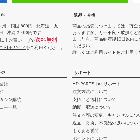
送料
返品・交換
本州・四国:800円 北海道・九
商品の品質につきましては、万全
00円 沖縄:2,400円です。
おりますが、万一不良・破損など
ましたら、商品到着後10日以内に
送料無料
0円以上お買い上げで
ください。
ご利用ガイド
をご利用ください。
詳しくは
ご利用ガイド
をご利用く
ージ
サポート
登録
HD-PARTS.jpのサポート
ジ
注文方法について
ガジン購読
支払いと送料について
ュー一覧
納期、配送について
注文内容の変更、キャンセルにつ
返品・交換、不良品の扱いについ
よくある質問
ポイントについて