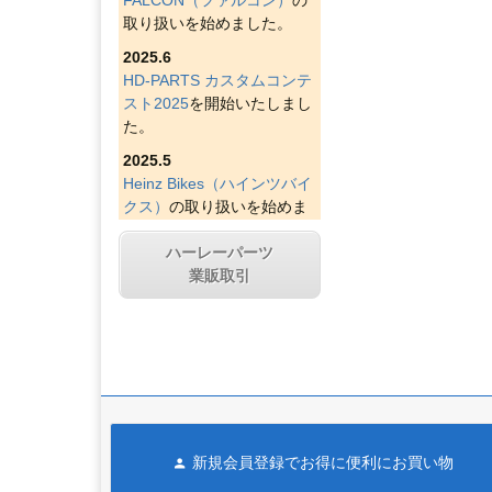
取り扱いを始めました。
2025.6
HD-PARTS カスタムコンテ
スト2025
を開始いたしまし
た。
2025.5
Heinz Bikes（ハインツバイ
クス）
の取り扱いを始めま
した。
ハーレーパーツ
2025.4
業販取引
Figurati Designs（フィグラ
ティデザイン）
の取り扱い
を始めました。
2025.4
Indian Larry Motorcycles
の
取り扱いを始めました。
2025.4
新規会員登録でお得に便利にお買い物
D&D エキゾースト（ディー