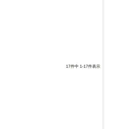
RLEN NESS（アレンネス）
ARLEN NESS（アレンネス）
17
件中
1
-
17
件表示