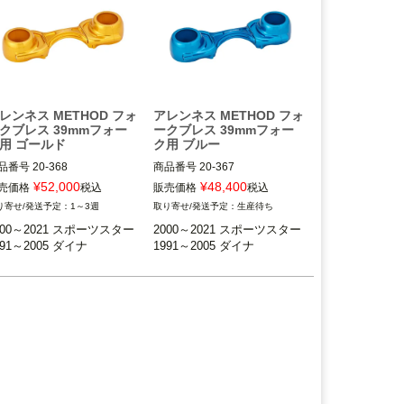
レンネス METHOD フォ
アレンネス METHOD フォ
クブレス 39mmフォー
ークブレス 39mmフォー
用 ゴールド
ク用 ブルー
品番号
20-368

商品番号
20-367

¥
52,000
¥
48,400
売価格
税込
販売価格
税込
9mmフロントフォーク標準装
39mmフロントフォーク標準装
1～3週
生産待ち
000～2021 スポーツスター

2000～2021 スポーツスター

ワイドフォークおよび、フォ
※ワイドフォークおよび、フォ
991～2005 ダイナ
1991～2005 ダイナ
ークブーツ装着車不可
ークブーツ装着車不可
XL883N、2011以降 XL883
※XL883N、2011以降 XL883
L、XL1200N/CX/X/C/CA/C
L、XL1200N/CX/X/C/CA/C
B、XR1200不可
B、XR1200不可
991～2005 ダイナ 
1991～2005 ダイナ 
FXDWG不可
※FXDWG不可