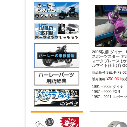
1991～2005 ダイナ 
※FXDWG不可
ARLEN NESS（ア
ス）
2005以前 ダイナ、
スポーツスター ア
ォークブレース (
ルマイト仕上げ) O
商品番号
SEL-P-FB-02
¥
50,061
販売価格
税
1991～2005 ダイナ

1987～2000 FXR

1987～2021 スポー