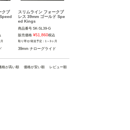
ARLEN NESS（アレンネス）
A
ークブ
スリムライン フォークブ
Speed
レス 39mm ゴールド Spe
ed Kings
商品番号
SK-SL39-G

¥
51,860
込
販売価格
税込
39mm ナローグライド

ヶ月
1～3ヶ月
スター

2000～2021 スポーツスター

ド
39mm ナローグライド
1991～2005 ダイナ

等

e（スピード
Speed Kings cycle（スピード
価格が高い順
価格が安い順
レビュー順
キングサイクル）