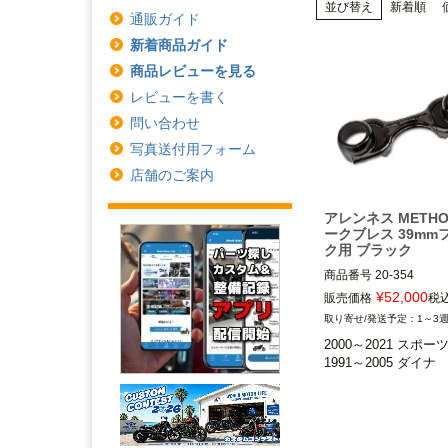
並び替え
新着順
通販ガイド
新着商品ガイド
商品レビューを見る
レビューを書く
問い合わせ
写真送付用フォーム
店舗のご案内
アレンネス METHO
ークブレス 39mm
ク用 ブラック
商品番号
20-354

¥
52,000
販売価格
税
39mmフロントフォー
1～3
着車。
2000～2021 スポー
※ワイドフォークおよ
1991～2005 ダイナ
ークブーツ装着車不
2000～2021 スポー
※XL883N、2011以降 
L、XL1200N/CX/X/C
B、XR1200不可