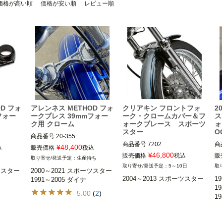
価格が高い順
価格が安い順
レビュー順
D フォ
アレンネス METHOD フォ
クリアキン フロントフォ
2
フォー
ークブレス 39mmフォー
ーク・クロームカバー＆フ
ス
ク用 クローム
ォークブレース スポーツ
ォ
スター
O
商品番号
20-355

商品番号
7202

商
¥
48,400
込
販売価格
税込
ク標準装
39mmフロントフォーク標準装
¥
46,800
販売価格
税込
販
週
生産待ち
5～10日
ツスター

2000～2021 スポーツスター

※2008 XL1200R、2009～201
び、フォ
※ワイドフォークおよび、フォ
2004～2013 スポーツスター
1
1991～2005 ダイナ
3 XL883N、2008～2012 XL
可
ークブーツ装着車不可
19
1200N、2010～2013 XL120
ツスター
5.00
(
2
)
1
0X、2010～2011 XR1200/
XL883
X、2011～2013 XL883L/12
/CA/C
※XL883N、2011以降 XL883
00C、を除く
L、XL1200N/CX/X/C/CA/C