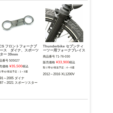
CS フロントフォークブ
Thunderbike セブンティ
ース ダイナ、スポーツ
ーツー用フォークブレイス
ター 39mm
商品番号
71-76-030

品番号
505027

¥
33,900
販売価格
税込
2012～2016 XL1200V

¥
35,500
売価格
税込
4～6週
Thunderbike（サンダーバイ
1～3週
FXRTは不可
2012～2016 XL1200V
991～2005 ダイナ

987～2021 スポーツスター
L883N/L、XL1200CX/N/T/
X/XS、2011以降XL1200Cは
不可
tor Cycle Storehouse（モー
ーサイクルストアハウス）