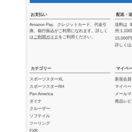
アンドディーエキゾース
ト）
の取り扱いを始めまし
た。
お支払い
配送・
2025.3
Amazon Pay、クレジットカード、代金引
送料は 
feture ヘルメット（フュー
換、銀行振込がご利用になれます。詳しく
州:1,1
チャーヘルメット）
の取り
は
ご利用ガイド
をご利用ください。
15,00
扱いを始めました。
詳しくは
2025.1
DEAN SPEED （ディーンス
ピード）
の取り扱いを始め
ました。
カテゴリー
マイペ
2024.12
スポーツスターXL
新規会員
Blow Performance Exhaust
スポーツスターRH
マイペー
s（ブローパフォーマンスエ
Pan America
メールマ
キゾースト）
の取り扱いを
ダイナ
商品レビ
始めました。
クルーザー
2024.11
ソフテイル
By City（バイ シティ）
の日
ツーリング
本総代理店となりました。
FXR