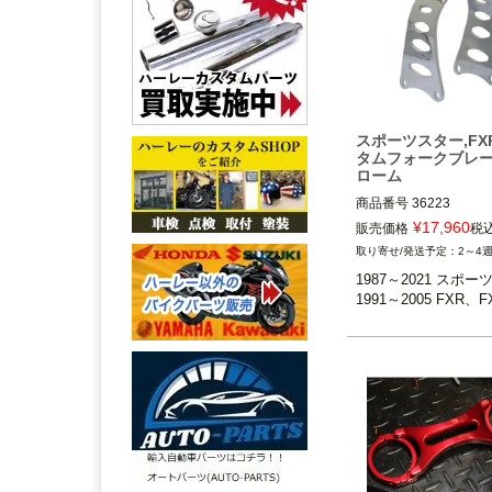
スポーツスター,FX
タムフォークブレ
ローム
商品番号
36223

¥
17,960
販売価格
税
1991～2005 FXR、
2～4
※FXRT、FXDWGは
1987～2021 スポー
1987～2021 スポー
1991～2005 FXR、F
※XL1200X、2011年以
200C/883Lは除く
V-Factor(ブイファクタ