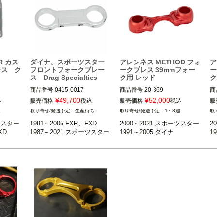
R カス
ダイナ、スポーツスター
アレンネス METHOD フォ
ア
ース ク
フロントフォークブレー
ークブレス 39mmフォー
ー
ス Drag Specialties
ク用 レッド
ク
商品番号
0415-0017

商品番号
20-369

商
¥
49,700
¥
52,000
込
販売価格
税込
販売価格
税込
販
FXDモデル
1991～2005 FXR、FXD
39mmフロントフォーク標準装
3
週
生産待ち
1～3週
除く
※FXRTは不可
ツスター

1991～2005 FXR、FXD

2000～2021 スポーツスター

2
ツスター
※ワイドフォークおよび、フォ
※
XD
1987～2021 スポーツスター
1991～2005 ダイナ
1
降 XL1
※XL1200CX、XL1200X/S、2
ークブーツ装着車不可
011～2021 XL1200C/883L
は不可
ー)
※XL883N、2011以降 XL883
※
Drag Specialties（ドラッグス
L、XL1200N/CX/X/C/CA/C
ペシャリティーズ）
B、XR1200不可
1991～2005 ダイナ 
1
※FXDWG不可
※