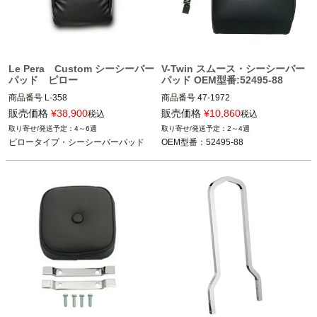
Le Pera Custom シーシーバー
V-Twin スムース・シーシーバー
パッド ピロー
パッド OEM型番:52495-88
商品番号
L-358

商品番号
47-1972

2BC：497402

販売価格
¥
38,900
販売価格
¥
10,860
税込
税込
4～6週
2～4週
Le Pera(ラペラ）
V-TWIN（V-ツイン）
ピロータイプ・シーシーバーパッド
OEM型番：52495-88