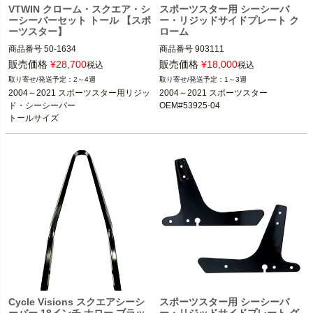
VTWIN クローム・スクエア・シ
スポーツスター用 シーシーバ
ーシーバーセット トール 【スポ
ー・リジッドサイドプレート ク
ーツスター】
ローム
商品番号
50-1634

商品番号
903111

2004～2021 スポーツスター

販売価格
¥
28,700
販売価格
¥
18,000
税込
税込
※XL1200T、XL1200CX、XR1200/X
2～4週
1～3週
2004～2021 スポーツスター

不可

2004～2021 スポーツスター用リジッ
2004～2021 スポーツスター

ド・シーシーバー

OEM#53925-04
V-TWIN（V-ツイン）
MCS
トールサイズ
Cycle Visions スクエアシーシ
スポーツスター用 シーシーバ
ーバー 18インチ ナロー ブラッ
ー・リジッドサイドプレート グ