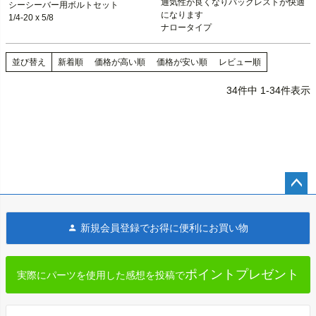
通気性が良くなりバックレストが快適
シーシーバー用ボルトセット

ソン）
になります

1/4-20 x 5/8
ナロータイプ
並び替え
新着順
価格が高い順
価格が安い順
レビュー順
34
件中
1
-
34
件表示
ペー
ジト
新規会員登録でお得に便利にお買い物
ップ
へ
ポイントプレゼント
実際にパーツを使用した感想を投稿で