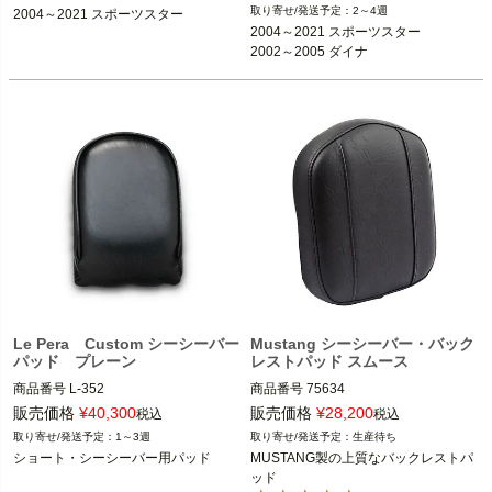
2004～2021 スポーツスター 
2～4週
2004～2021 スポーツスター
2004～2021 スポーツスター
※XL1200CX、XR1200は不可
2004～2021 スポーツスター

※リジットサイドプレート装着車
2002～2005 ダイナ
2002～2005 ダイナ

HardDrive（ハードドライブ）
V-TWIN（V-ツイン）
Le Pera Custom シーシーバー
Mustang シーシーバー・バック
パッド プレーン
レストパッド スムース
商品番号
L-352

商品番号
75634

メーカー型番：L-352,B型番：497400,
販売価格
¥
40,300
販売価格
¥
28,200
税込
税込
D型番：DS-265452

1～3週
生産待ち
スクエアタイプのシーシーバー

ショート・シーシーバー用パッド
MUSTANG製の上質なバックレストパ
Le Pera(ラペラ）
ッド
Mustang（マスタング）