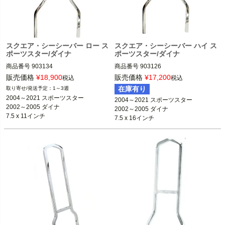
スクエア・シーシーバー ロー ス
スクエア・シーシーバー ハイ ス
ポーツスター/ダイナ
ポーツスター/ダイナ
商品番号
903134

商品番号
903126

2004～2021 スポーツスター

販売価格
¥
18,900
販売価格
¥
17,200
税込
税込
取付穴がタップ切ってないタイプ。ボ
※XL1200T、XL1200CX不可

在庫有り
1～3週
ルトとナット必要。

2002～2005 ダイナ

2004～2021 スポーツスター

2004～2021 スポーツスター

※FXDWG不可

2002～2005 ダイナ

2002～2005 ダイナ

2004～2021 スポーツスター(リジッ
7.5 x 11インチ
7.5 x 16インチ
ド)

MCS
※XL1200T、XL1200CX不可

MCS