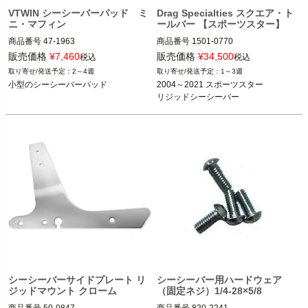
VTWIN シーシーバーパッド ミ
Drag Specialties スクエア・ト
ニ・マフィン
ールバー 【スポーツスター】
商品番号
47-1963

商品番号
1501-0770

47-1963

旧型番：1501-0521

販売価格
¥
7,460
販売価格
¥
34,500
税込
税込
2～4週
1～3週
小型のシーシーバーパッド
2004～2021 スポーツスター

V-TWIN（V-ツイン）
下記のサイドプレート装着車

リジッドシーシーバー
1504-0117（2004～2021 スポーツス
ター、リジッドタイプ）

Drag Specialties（ドラッグスペシャ
リティーズ）
シーシーバーサイドプレート リ
シーシーバー用ハードウェア
ジッドマウント クローム
（固定ネジ）1/4-28×5/8