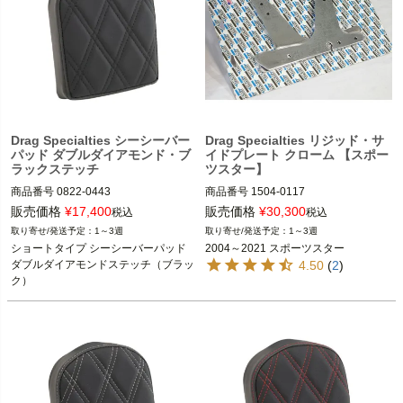
Drag Specialties シーシーバー
Drag Specialties リジッド・サ
パッド ダブルダイアモンド・ブ
イドプレート クローム 【スポー
ラックステッチ
ツスター】
商品番号
0822-0443
商品番号
1504-0117

旧型番：1504-0004

販売価格
¥
17,400
販売価格
¥
30,300
税込
税込
1～3週
1～3週
2004～2021 スポーツスター

ショートタイプ シーシーバーパッド

2004～2021 スポーツスター
ダブルダイアモンドステッチ（ブラッ
4.50
(
2
)
Drag Specialties（ドラッグスペシャ
ク）
リティーズ）