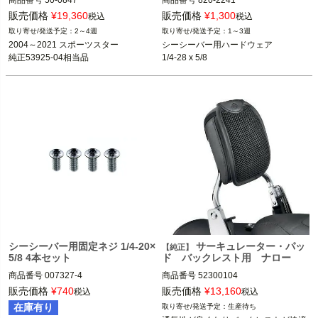
商品番号
50-0847

商品番号
820-2241

販売価格
¥
19,360
販売価格
¥
1,300
税込
税込
HardDrive（ハードドライブ）
2～4週
1～3週
2004～2021 スポーツスター

2004～2021 スポーツスター

シーシーバー用ハードウェア

純正53925-04相当品
1/4-28 x 5/8
V-TWIN（V-ツイン）
シーシーバー用固定ネジ 1/4-20×
サーキュレーター・パッ
【純正】
5/8 4本セット
ド バックレスト用 ナロー
商品番号
007327-4

商品番号
52300104

販売価格
¥
740
販売価格
¥
13,160
税込
税込
※007327x4本付属させる
在庫有り
生産待ち
Harley Davidson（ハーレー ダビッド