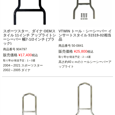
スポーツスター、ダイナ OEMス
VTWIN トール・シーシーバー イ
タイル 11インチ アップライトシ
ンサートスタイル 51519-02相当
ーシーバー 幅7-1/2インチ (ブラ
品
ック)
商品番号
50-0841

商品番号
904797
販売価格
¥
25,800
税込
販売価格
¥
17,400
税込
2～4週
2004～2017 スポーツスター 
1～3週
高さ約40ｃｍのトールシーシーバーア
※リジットサイドプレート用
2004～2021 スポーツスター

2006～2017 ダイナ
2002～2005 ダイナ
※FXDF、FXDFSE2、FXDWGは不可
1984～2005 FXST 
※FXSTDは不可
2006～2017 FLST
※2006 FLSTFSE2、2007～2017 FLS
TF、FLSTB、FLSTSE、FLSTSBは
不可
V-Twin