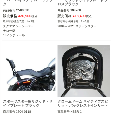
ク
ロスブラック
商品番号
CV8033B

商品番号
904768
3OT：1501-0697
販売価格
¥
30,900
販売価格
¥
18,400
税込
税込
1～3週
1～3週
スクエアシーシーバー

2004～2021 スポーツスター
ナロー幅

18インチトール
スポーツスター用リジッド・サ
クロームドーム ネイティブスピ
イドプレート ブラック
リット バックレストインサート
商品番号
1504-0118

商品番号
NSBR-1
