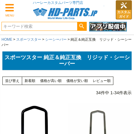
カスタム
MENU
ガイド
HOME
スポーツスター
シーシーバー
純正＆純正互換 リジッド・シーシー
バー
スポーツスター 純正＆純正互換 リジッド・シーシ
ーバー
並び替え
新着順
価格が高い順
価格が安い順
レビュー順
34
件中
1
-
34
件表示