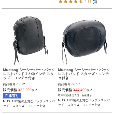
4.33
(
3
)
Mustang シーシーバー・バック
Mustang シーシーバー・バック
レストパッド 7.5X9インチ スタ
レストパッド スタッズ・コンチ
ッズ・コンチョ付き
ョ付き
商品番号
75312

商品番号
79057

2BC:489138 

販売価格
¥
32,200
販売価格
¥
44,400
税込
税込
スクエアタイプシーシーバー装着車

3OT:0807-0009

在庫有り
生産待ち
M型番： 79057

MUSTANG製の上質なバックレストパ
MUSTANG製の上質なバックレストパ
Mustang（マスタング）
ッド　スタッズ・コンチョ付き
ッド　スタッズ・コンチョ付き
スクエアタイプシーシーバー装着車
