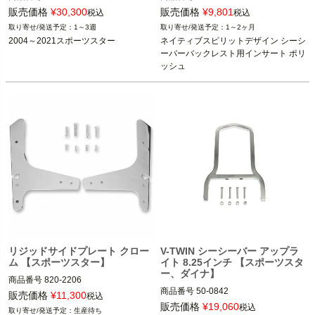
旧型番：1504-0027

販売価格
¥
30,300
販売価格
¥
9,801
税込
税込
BC：491579

CHROME DOME(クローム ドーム)
1～3週
1～2ヶ月
2004～2021スポーツスター
ネイティブスピリットデザイン シーシ
2004～2021 スポーツスター

ーバーバックレスト用インサート ポリ
ッシュ
Drag Specialties（ドラッグスペシャ
リティーズ）
リジッドサイドプレート クロー
V-TWIN シーシーバー アップラ
ム 【スポーツスター】
イト 8.25インチ 【スポーツスタ
ー、ダイナ】
商品番号
820-2206

商品番号
50-0842

販売価格
¥
11,300
税込
販売価格
¥
19,060
税込
生産待ち