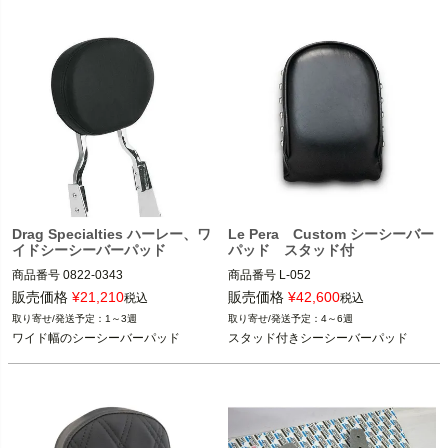
Mustang（マスタング）
Drag Specialties ハーレー、ワ
Le Pera Custom シーシーバー
イドシーシーバーパッド
パッド スタッド付
商品番号
0822-0343

商品番号
L-052

2BC：497336

販売価格
¥
21,210
販売価格
¥
42,600
税込
税込
1～3週
4～6週
Drag Specialties、Khrome Werksなど
Le Pera(ラペラ）
ワイド幅のシーシーバーパッド
スタッド付きシーシーバーパッド
のスクエア・バー用

Drag Specialties（ドラッグスペシャ
リティーズ）