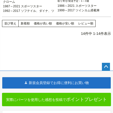
1～3週
クローム

デル不可

ーリング

1986～2021 スポーツスター

1987～2021 スポーツスター

1999～2017 ダイナ

1999～2017 ツインカム搭載車
1992～2017 ソフテイル、ダイナ、ツ
2000～2017 ソフテイル

KIJIMA（キジマ）
ーリング
1999～2016 ツーリング、トライク

並び替え
新着順
価格が高い順
価格が安い順
レビュー順
Drag Specialties（ドラッグスペシャ
リティーズ）
14
件中
1
-
14
件表示
ペー
ジト
新規会員登録でお得に便利にお買い物
ップ
へ
ポイントプレゼント
実際にパーツを使用した感想を投稿で