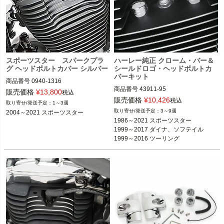
スポーツスター スパークプラ
ハーレー純正 クローム・バー＆
グ ヘッドボルトカバー シルバー
シールドロゴ・ヘッドボルトカ
バーキット
商品番号
0940-1316

商品番号
43911-95

販売価格
¥
13,800
税込
2004～2021 スポーツスター

販売価格
¥
10,426
税込
1～3週
1986～2021 スポーツスター

3～9週
2004～2021 スポーツスター
1999～2017 ダイナ、ソフテイル

Drag Specialties（ドラッグスペシャ
1986～2021 スポーツスター

1999～2016 ツーリング

リティーズ）
1999～2017 ダイナ、ソフテイル

2009～2011 XR

1999～2016 ツーリング
Harley Davidson（ハーレー ダビッド
ソン）