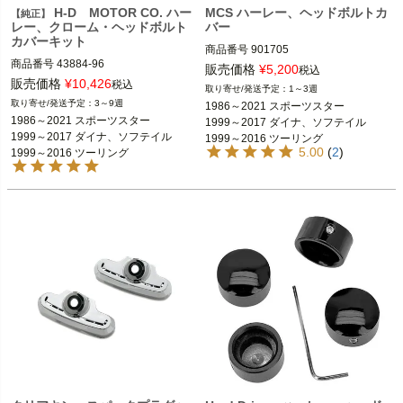
H-D MOTOR CO. ハー
MCS ハーレー、ヘッドボルトカ
【純正】
レー、クローム・ヘッドボルト
バー
カバーキット
商品番号
901705

商品番号
43884-96

販売価格
¥
5,200
税込
1986～2021 スポーツスター、2009～
販売価格
¥
10,426
税込
1～3週
1986～2021 スポーツスター

2011 XR

3～9週
1986～2021 スポーツスター

2009～2011 XR

1999～2017 ダイナ、ソフテイル

1986～2021 スポーツスター

1999～2017 ダイナ、ソフテイル

1999～2017 ダイナ、ソフテイル

1999～2016 ツーリング FLHX、FLH
1999～2017 ダイナ、ソフテイル

1999～2016 ツーリング
1999～2016 ツーリング

T、FLTR、FLHR

5.00
(
2
)
1999～2016 ツーリング
1992～1999 エボリューション1340

Harley Davidson（ハーレー ダビッド
ソン）
Motor Cycle Storehouse（モーターサ
イクルストアハウス）