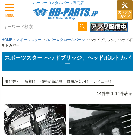
カスタム
MENU
ガイド
HOME
スポーツスター
カバー＆クロームパーツ
ヘッドブリッジ、ヘッドボ
ルトカバー
スポーツスター ヘッドブリッジ、ヘッドボルトカバ
ー
並び替え
新着順
価格が高い順
価格が安い順
レビュー順
14
件中
1
-
14
件表示