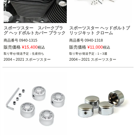
スポーツスター スパークプラ
スポーツスター ヘッドボルトブ
グ ヘッドボルトカバー ブラック
リッジキット クローム
商品番号
0940-1315

商品番号
0940-1318

5MS：951465
2VT:42-1158
販売価格
¥
15,400
販売価格
¥
11,000
税込
税込
生産待ち
1～3週
2004～2021 スポーツスター
2004～2021 スポーツスター