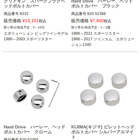
クリアキン スパークプラグヘ
Hard Drive ハーレー、ヘッド
ッドボルトカバー
ボルトカバー ブラック
商品番号
8315

商品番号
820-52366

5MS：901763

販売価格
¥
13,101
販売価格
¥
7,400
税込
税込
5～10日
1～3週
エボリューション ビッグツインモデル

1986～2021 スポーツスター

エボリューション ビッグツインモデル

1986～2021 スポーツスター

1986～2003 スポーツスター

1986～2017 ツインカム、エボリュー
1986～2003 スポーツスター
1986～2017 ツインカム、エボリュー
ション1340

kuryakyn（クリアキン）
HardDrive（ハードドライブ）
Hard Drive ハーレー、ヘッド
KIJIMA(キジマ) ビレットヘッド
ボルトカバー クローム
ボルトカバー シルバーアルマイ
ト
商品番号
820-52365
