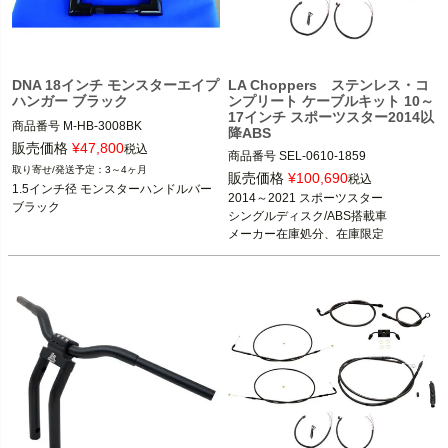
DNA 18インチ モンスターエイプ
LA Choppers ステンレス・コ
ハンガー ブラック
ンプリート ケーブルキット 10～
17インチ スポーツスター2014以
商品番号
M-HB-3008BK

降ABS
販売価格
¥
47,800
税込
商品番号
SEL-0610-1859

3～4ヶ月
販売価格
¥
100,690
税込
スポーツスター、ダイナ、ソフテイ
1.5インチ径 モンスターハンドルバー 
2014～2021 スポーツスター

ル、FLHR、FLTR等

ブラック
※シングルディスク/ABS搭載車用
シングルディスク/ABS搭載車

※XL1200CX、XL1200Vは不可
メーカー在庫処分、在庫限定
DNA
※スポーツスター日本仕様車：2016以
降1200cc/2017以降883ccはABS搭
載
LA Choppers（LAチョッパーズ）