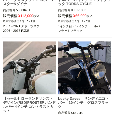
スター&ダイナ
ック TODDS CYCLE
商品番号
55800431

商品番号
0601-1363

9SU: OUT-DRA-0601-1363

販売価格
¥
112,000
販売価格
¥
66,900
税込
税込
M型番：SB17-3
3～9週
1～3週
※XR1200は不可
2007～2021 スポーツスター

1インチ径・17インチトールバー

2006～2017 FXDB
フラットブラック
Harley Davidson（ハーレー ダビッド
ソン）
【セール】ローランドサンズ・
Lucky Daves サンディエゴ・
デザイン(RSD)PROSTEP ハンド
バー 10インチ グロスブラッ
ルバー 4インチ コントラストカ
ク
ット
商品番号
SDGB10
