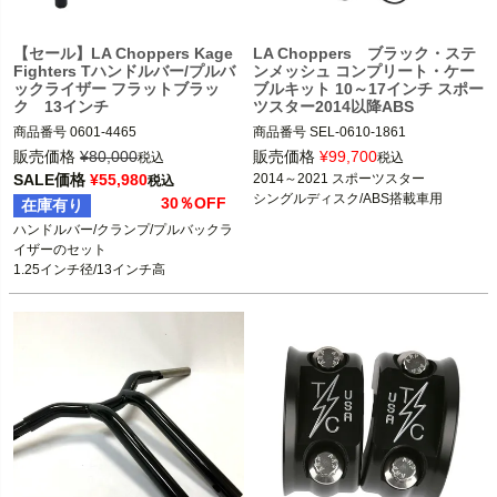
【セール】LA Choppers Kage
LA Choppers ブラック・ステ
Fighters Tハンドルバー/プルバ
ンメッシュ コンプリート・ケー
ックライザー フラットブラッ
ブルキット 10～17インチ スポー
ク 13インチ
ツスター2014以降ABS
商品番号
0601-4465

商品番号
SEL-0610-1861

M型番：LA-7336-10M

販売価格
¥
80,000
販売価格
¥
99,700
税込
税込
SALE価格
¥
55,980
2014～2021 スポーツスター

税込
スポーツスター、ダイナ、ソフテイ
※シングルディスク/ABS搭載車用
シングルディスク/ABS搭載車用
30％OFF
在庫有り
ル、ツーリング

※XL883R、XL1200R、XL1200CX、
ハンドルバー/クランプ/プルバックラ
電子制御スロットル用。

XL1200Vは不可
イザーのセット

※ケーブルスロットル用に使用する際
※スポーツスター日本仕様車：2016以
1.25インチ径/13インチ高

は、ハンドルバープラグ（0634-033
降1200cc/2017以降883ccはABS搭
フラットブラック
1）で、切りかきを塞いでください。
載
LA Choppers（LAチョッパーズ）