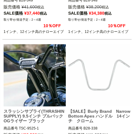
商品番号
B28-349

商品番号
B28-348

D型番：0601-1376

D型番：0601-1375

販売価格
¥
41,600
販売価格
¥
38,200
税込
税込
B型番：775237

B型番：775236

SALE価格
¥
37,440
SALE価格
¥
34,380
税込
税込
2～4週
2～4週
ケーブルスロットル車

ケーブルスロットル車

10％OFF
10％OFF
1インチ、12インチ高のナローエイプ
1インチ、12インチ高のナローエイプ
Burly Brand（バーリーブランド）
Burly Brand（バーリーブランド）
スラッシンサプライ(THRASHIN
【SALE】Burly Brand Narrow
SUPPLY) 9.5インチ プルバック
Bottom Apes ハンドル 14イン
OGライザー ブラック
チ クローム
商品番号
TSC-9525-1

商品番号
B28-338

3OT：0602-1050

D型番：0601-0847
