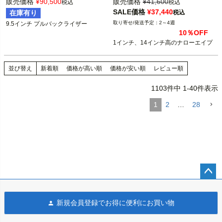
販売価格
¥
90,500
販売価格
¥
41,600
税込
税込
B型番：775239

SALE価格
¥
37,440
在庫有り
税込
ライザー用アッパートリプルツリー装
2～4週
着車

ケーブルスロットル車

10％OFF
1インチ、14インチ高のナローエイプ
Thrashin Supply（スラッシンサプラ
Burly Brand（バーリーブランド）
イ）
並び替え
新着順
価格が高い順
価格が安い順
レビュー順
1103
件中
1
-
40
件表示
1
2
…
28
ペー
ジト
新規会員登録でお得に便利にお買い物
ップ
へ