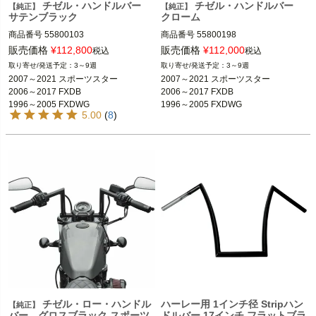
チゼル・ハンドルバー
チゼル・ハンドルバー
【純正】
【純正】
サテンブラック
クローム
商品番号
55800103

商品番号
55800198

販売価格
¥
112,800
販売価格
¥
112,000
税込
税込
2007～2021 スポーツスター

2007～2021 スポーツスター

3～9週
3～9週
2006～2017 FXDB

2006～2017 FXDB

2007～2021 スポーツスター

2007～2021 スポーツスター

1996～2005 FXDWG

1996～2005 FXDWG

2006～2017 FXDB

2006～2017 FXDB

※XL883R、XL1200R、XR1200は不
※XL883R、XL1200R、XR1200は不
1996～2005 FXDWG
1996～2005 FXDWG
可

可

5.00
(
8
)
Harley Davidson（ハーレー ダビッド
Harley Davidson（ハーレー ダビッド
ソン）
ソン）
チゼル・ロー・ハンドル
ハーレー用 1インチ径 Stripハン
【純正】
バー グロスブラック スポーツ
ドルバー 17インチ フラットブラ