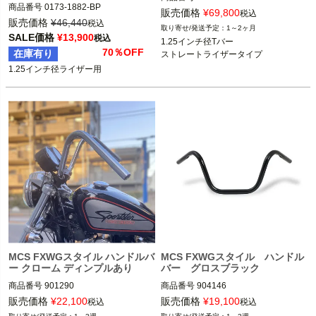
商品番号
0173-1882-BP

販売価格
¥
69,800
税込
D型番：0601-1985

販売価格
¥
46,440
Lucky Daves（ラッキーデイブス）
税込
1～2ヶ月
B型番：RD3139

SALE価格
¥
13,900
税込
1.25インチ径Tバー

70％OFF
在庫有り
ストレートライザータイプ
1.25インチ径ライザー装着車

1.25インチ径ライザー用
※ケーブルスロットル用

Roland Sands Design（ローランド サ
MCS FXWGスタイル ハンドルバ
MCS FXWGスタイル ハンドル
ー クローム ディンプルあり
バー グロスブラック
商品番号
901290

商品番号
904146

販売価格
¥
22,100
販売価格
¥
19,100
税込
税込
1インチハンドルバー装着車

1インチハンドルバー装着車
