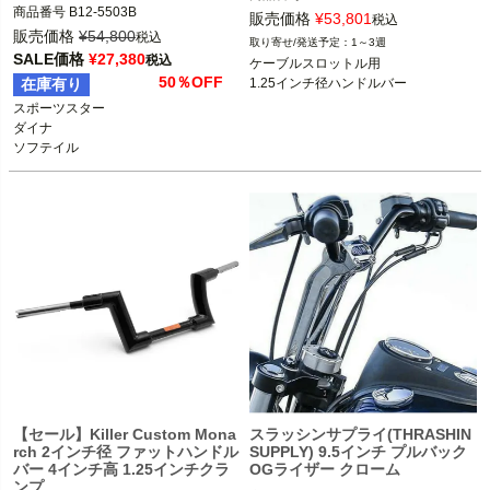
商品番号
B12-5503B

旧型番：VRODBAR2

販売価格
¥
53,801
税込
D型番：0601-3043

販売価格
¥
54,800
税込
1～3週
B型番：770165

2002～2017 Vロッド

SALE価格
¥
27,380
税込
ケーブルスロットル用

他ケーブルスロットル全車種

50％OFF
在庫有り
1.25インチ径ハンドルバー
ライザータイプのハンドル装着車

※スプリンガー不可

スポーツスター

※電子制御スロットル車は不可

ダイナ

FEHLING（フェーリング）
Burly Brand（バーリーブランド）
【セール】Killer Custom Mona
スラッシンサプライ(THRASHIN
rch 2インチ径 ファットハンドル
SUPPLY) 9.5インチ プルバック
バー 4インチ高 1.25インチクラ
OGライザー クローム
ンプ