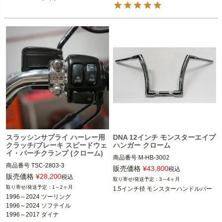
※オートクルーズ装着車は不可
1996～2003 スポーツスター

1996～2003 スポーツスター
1984～2000 FXR
Drag Specialties（ドラッグスペシャ
リティーズ）
スラッシンサプライ ハーレー用
DNA 12インチ モンスターエイプ
クラッチ/ブレーキ スピードウェ
ハンガー クローム
イ・パーチクランプ (クローム)
商品番号
M-HB-3002

商品番号
TSC-2803-3

販売価格
¥
43,800
税込
3OT：0615-0397
販売価格
¥
28,200
税込
3～4ヶ月
スポーツスター、ダイナ、ソフテイ
1～2ヶ月
1.5インチ径 モンスターハンドルバー
ル、FLHR、FLTR等

1996～2024 ツーリング

1996～2024 ソフテイル

DNA
1996～2017 ダイナ
