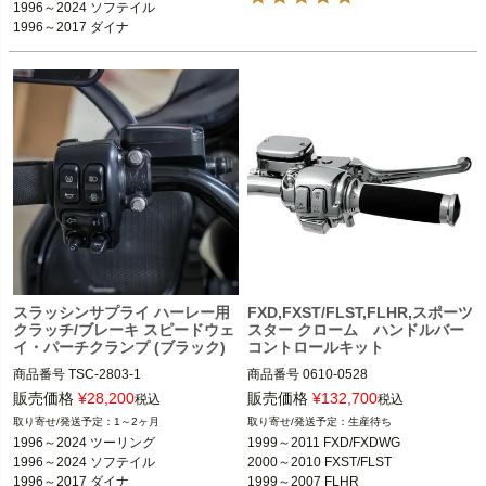
1996～2024 ソフテイル

1996～2017 ダイナ

1996～2003 スポーツスター

1984～2000 FXR
スラッシンサプライ ハーレー用
FXD,FXST/FLST,FLHR,スポーツ
クラッチ/ブレーキ スピードウェ
スター クローム ハンドルバー
イ・パーチクランプ (ブラック)
コントロールキット
商品番号
TSC-2803-1

商品番号
0610-0528

3OT：0615-0396
販売価格
¥
28,200
販売価格
¥
132,700
税込
税込
1999～2011 FXD/FXDWG

1～2ヶ月
生産待ち
2000～2010 FXST/FLST

1996～2024 ツーリング

1999～2011 FXD/FXDWG

1996～2024 ソフテイル

2000～2010 FXST/FLST

※シングルディスク車
1996～2017 ダイナ

1999～2007 FLHR
