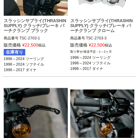
スラッシンサプライ(THRASHIN
スラッシンサプライ(THRASHIN
SUPPLY) クラッチ/ブレーキ パ
SUPPLY) クラッチ/ブレーキ パ
ーチクランプ ブラック
ーチクランプ クローム
商品番号
TSC-2703-1

商品番号
TSC-2703-3

3OT：0615-0325

3OT：0615-0326

販売価格
¥
22,500
販売価格
¥
22,500
税込
税込
在庫有り
1～2ヶ月
Thrashin Supply（スラッシンサプラ
Thrashin Supply（スラッシンサプラ
1996～2024 ツーリング

1996～2024 ツーリング

イ）
イ）
1996～2024 ソフテイル

1996～2024 ソフテイル

1996～2017 ダイナ

1996～2017 ダイナ

1996～2003 スポーツスター

1996～2003 スポーツスター

1984～2000 FXR
1984～2000 FXR