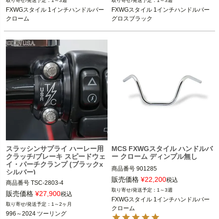
1～3週
1～3週
FXWGスタイル 1インチハンドルバー 
FXWGスタイル 1インチハンドルバー 
Motor Cycle Storehouse（モーターサ
Motor Cycle Storehouse（モーターサ
クローム
グロスブラック
イクルストアハウス）
イクルストアハウス）
スラッシンサプライ ハーレー用
MCS FXWGスタイル ハンドルバ
クラッチ/ブレーキ スピードウェ
ー クローム ディンプル無し
イ・パーチクランプ (ブラックx
商品番号
901285

シルバー)
販売価格
¥
22,200
税込
商品番号
TSC-2803-4

1インチハンドルバー装着車

1～3週
3OT：0615-0398
販売価格
¥
27,900
税込
FXWGスタイル 1インチハンドルバー 
Motor Cycle Storehouse（モーターサ
1～2ヶ月
クローム
イクルストアハウス）
996～2024 ツーリング
