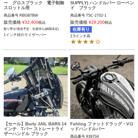
ー グロスブラック 電子制御
SUPPLY) ハンドルバー ローベン
スロットル用
ド ブラック
商品番号
RBGBTBW

商品番号
TSC-2702-1

DR型番：0601-4142

販売価格
¥
32,400
販売価格
¥
28,200
税込
税込
Lucky Daves（ラッキーデイブス）
在庫有り
生産待ち(納期未定)
1インチハンドルのハーレー
1インチ径のライザーバー
2.5インチ高
※スポーツスター、ダイナ、ソフテイ
ル
Thrashin Supply（スラッシンサプラ
イ）
【セール】Burly JAIL BARS 14
Fehling ファットドラッグ・Vロ
インチ Tバー ストレートライ
ッドハンドルバー
ザーハンドル ブラック
商品番号
939704
