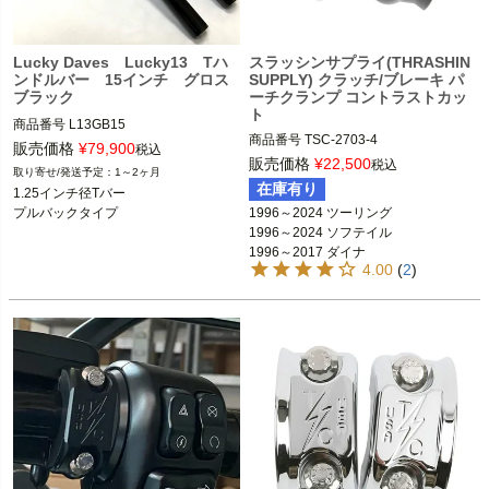
Lucky Daves Lucky13 Tハ
スラッシンサプライ(THRASHIN
ンドルバー 15インチ グロス
SUPPLY) クラッチ/ブレーキ パ
ブラック
ーチクランプ コントラストカッ
ト
商品番号
L13GB15

商品番号
TSC-2703-4

販売価格
¥
79,900
税込
3OT：0615-0327

販売価格
¥
22,500
Lucky Daves（ラッキーデイブス）
税込
1～2ヶ月
在庫有り
1.25インチ径Tバー

Thrashin Supply（スラッシンサプラ
1996～2024 ツーリング

プルバックタイプ
イ）
1996～2024 ソフテイル

1996～2017 ダイナ

4.00
(
2
)
1996～2003 スポーツスター

1984～2000 FXR