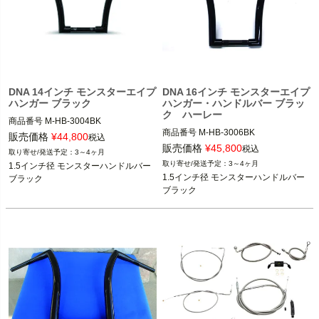
DNA 14インチ モンスターエイプ
DNA 16インチ モンスターエイプ
ハンガー ブラック
ハンガー・ハンドルバー ブラッ
ク ハーレー
商品番号
M-HB-3004BK

商品番号
M-HB-3006BK

販売価格
¥
44,800
税込
販売価格
¥
45,800
税込
3～4ヶ月
スポーツスター、ダイナ、ソフテイ
3～4ヶ月
1.5インチ径 モンスターハンドルバー 
スポーツスター、ダイナ、ソフテイ
ル、FLHR、FLTR等

1.5インチ径 モンスターハンドルバー 
ブラック
ル、FLHR、FLTR等

ブラック
DNA
DNA