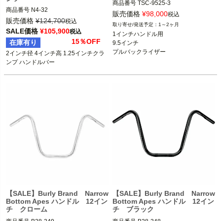
商品番号
TSC-9525-3

商品番号
N4-32

3OT：0602-1051

販売価格
¥
98,000
税込
販売価格
¥
124,700
税込
1～2ヶ月
スポーツスター、ダイナ、ソフテイル

ライザー用アッパートリプルツリー装
SALE価格
¥
105,900
税込
1インチハンドル用

※油圧クラッチ車は不可

着車

15％OFF
在庫有り
9.5インチ

プルバックライザー
2インチ径 4インチ高 1.25インチクラ
Killer Custom（キラーカスタム）
Thrashin Supply（スラッシンサプラ
ンプ ハンドルバー
イ）
【SALE】Burly Brand Narrow
【SALE】Burly Brand Narrow
Bottom Apes ハンドル 12イン
Bottom Apes ハンドル 12イン
チ クローム
チ ブラック