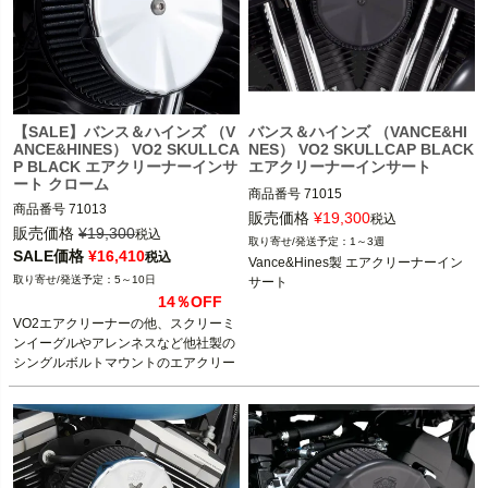
【SALE】バンス＆ハインズ （V
バンス＆ハインズ （VANCE&HI
ANCE&HINES） VO2 SKULLCA
NES） VO2 SKULLCAP BLACK
P BLACK エアクリーナーインサ
エアクリーナーインサート
ート クローム
商品番号
71015

商品番号
71013

販売価格
¥
19,300
税込
販売価格
¥
19,300
バンス＆ハインズ製のVO2エアクリー
税込
1～3週
バンス＆ハインズ製のVO2エアクリー
ナーの他、スクリーミンイーグルやア
SALE価格
¥
16,410
税込
Vance&Hines製 エアクリーナーイン
ナーの他、スクリーミンイーグルやア
レンネスなど他社製のシングルボルト
5～10日
サート
レンネスなど他社製のシングルボルト
マウントのエアクリーナー装着車に取
14％OFF
マウントのエアクリーナー装着車に取
り付け可能

VO2エアクリーナーの他、スクリーミ
り付け可能

ンイーグルやアレンネスなど他社製の
Vance&Hines（バンス＆ハインズ）
シングルボルトマウントのエアクリー
Vance&Hines（バンス＆ハインズ）
ナー装着車に取り付け可能