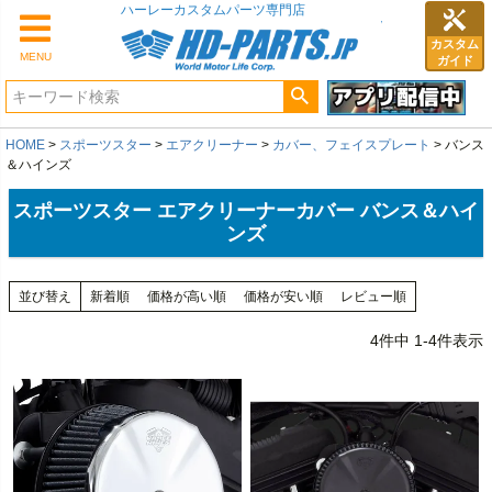
カスタム
MENU
ガイド
HOME
スポーツスター
エアクリーナー
カバー、フェイスプレート
バンス
＆ハインズ
スポーツスター エアクリーナーカバー バンス＆ハイ
ンズ
並び替え
新着順
価格が高い順
価格が安い順
レビュー順
4
件中
1
-
4
件表示