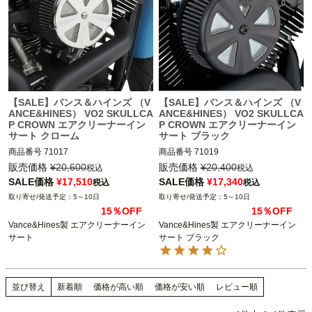
【SALE】バンス＆ハインズ （V
【SALE】バンス＆ハインズ （V
ANCE&HINES） VO2 SKULLCA
ANCE&HINES） VO2 SKULLCA
P CROWN エアクリーナーイン
P CROWN エアクリーナーイン
サート クローム
サート ブラック
商品番号
71017

商品番号
71019

販売価格
¥
20,600
販売価格
¥
20,400
税込
税込
SALE価格
¥
17,510
SALE価格
¥
17,340
税込
税込
バンス＆ハインズ製のVO2エアクリー
バンス＆ハインズ製のVO2エアクリー
5～10日
5～10日
ナーの他、スクリーミンイーグルやア
ナーの他、スクリーミンイーグルやア
15％OFF
15％OFF
レンネスなど他社製のシングルボルト
レンネスなど他社製のシングルボルト
Vance&Hines製 エアクリーナーイン
Vance&Hines製 エアクリーナーイン
マウントのエアクリーナー装着車に取
マウントのエアクリーナー装着車に取
サート
サート ブラック
り付け可能

り付け可能

Vance&Hines（バンス＆ハインズ）
Vance&Hines（バンス＆ハインズ）
並び替え
新着順
価格が高い順
価格が安い順
レビュー順