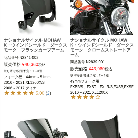
ナショナルサイクル MOHAW
ナショナルサイクル MOHAW
K・ウインドシールド ダークス
K・ウインドシールド ダークス
モーク ブラックカーブアーム
モーク クロームストレートア
ーム
商品番号
N2841-002

商品番号
N2839-001

Hard Drive：562-2855B

販売価格
¥
40,360
税込
Hard Drive：562-2854C

販売価格
¥
43,960
税込
1～3週
49mmフォーク用

2～3週
フォーク径：44mm～51mm

49mmフォーク用

2016～2021 XL1200X/S

49mmフォーク用

2016～2021 XL1200X/S

2018以降 FXBB/S、FXLR/S

2006～2017 ダイナ※FXDFは不可

FXBB/S、FXST、FXLR/S,FXSB,FXSE

2006～2017 ダイナ

2016～2021 XL1200X

2013～2017 FXSB/SE

2016～2021 XL1200X

5.00
(
2
)
2013～2017 FXSB/SE
2006～2017 ダイナ※FXDFは不可

ダイナ, VROD, XR1200
2013～2017 FXSB/SE

national cycle（ナショナル サイク
2009～2012 XR1200/X

ル）
2002～2017 VROD
※VRSCDX不可
national cycle（ナショナル サイク
ル）