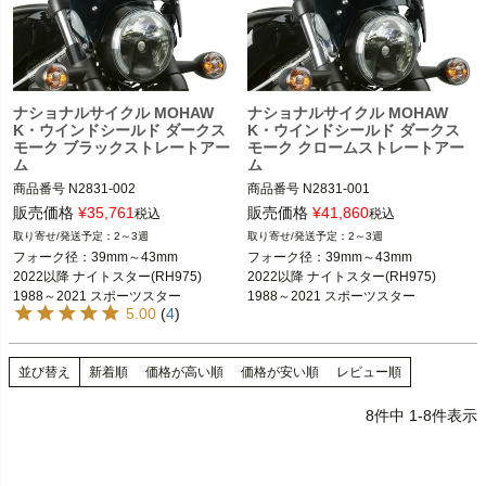
ナショナルサイクル MOHAW
ナショナルサイクル MOHAW
K・ウインドシールド ダークス
K・ウインドシールド ダークス
モーク ブラックストレートアー
モーク クロームストレートアー
ム
ム
商品番号
N2831-002

商品番号
N2831-001

B型番：553002

B型番：552999 

販売価格
¥
35,761
販売価格
¥
41,860
税込
税込
Hard Drive：562-2850B

H型番：562-2850C

2～3週
2～3週
フォーク径：39mm～43mm

フォーク径：39mm～43mm

2022以降 ナイトスター(RH975)

2022以降 ナイトスター(RH975)

39mm～43mmフォーク装着車

39mm～43mmフォーク装着車

1988～2021 スポーツスター

1988～2021 スポーツスター

1988～2021 スポーツスター
1988～2021 スポーツスター
5.00
(
4
)
2000～2017 ソフテイル

2000～2017 ソフテイル

※2016～2021 XL1200X/Sは不可
※2016～2021 XL1200X/Sは不可
1991～2005 ダイナ
1991～2005 ダイナ
1991～2005 ダイナ

1991～2005 ダイナ

2000～2017 ソフテイル
2000～2017 ソフテイル
並び替え
新着順
価格が高い順
価格が安い順
レビュー順
※FXCW/C、FXSB/SE、FXSEは不可
※FXCW/C、FXSB/SE、FXSEは不可
8
件中
1
-
8
件表示
national cycle（ナショナル サイク
national cycle（ナショナル サイク
ル）
ル）