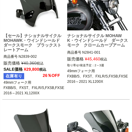
【セール】ナショナルサイクル
ナショナルサイクル MOHAW
MOHAWK・ウインドシールド
K・ウインドシールド ダークス
ダークスモーク ブラックスト
モーク クロームカーブアーム
レートアーム
商品番号
N2841-001

商品番号
N2839-002

Hard Drive：562-2855C

販売価格
¥
45,460
税込
Hard Drive：562-2854B

販売価格
¥
40,360
税込
2～3週
49mmフォーク用

SALE価格
¥
29,800
税込
49mmフォーク用

49mmフォーク用

2016～2017 XL1200X

26％OFF
在庫有り
FXBB/S、FXST、FXLR/S,FXSB,FXSE

2018以降 FXBB/S、FXLR/S

2006～2017 ダイナ※FXDFは不可

2016～2021 XL1200X

49mmフォーク用

2016～2017 XL1200X

2013～2017 FXSB/SE

ダイナ, VROD, XR1200
FXBB/S、FXST、FXLR/S,FXSB,FXSE

2006～2017 ダイナ※FXDFは不可

2016～2021 XL1200X

2013～2017 FXSB/SE

national cycle（ナショナル サイク
ダイナ, VROD, XR1200
2009～2012 XR1200/X

ル）
2002～2017 VROD
※VRSCDX不可
national cycle（ナショナル サイク
ル）