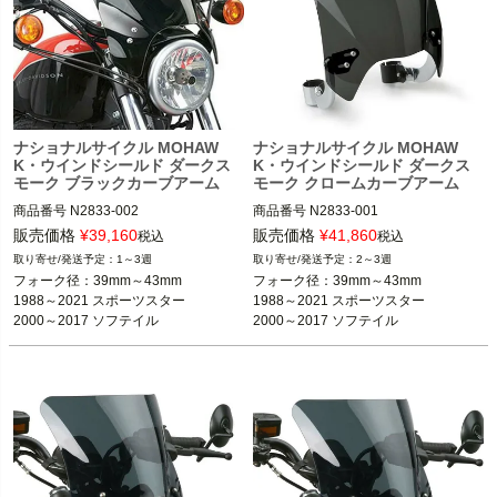
ナショナルサイクル MOHAW
ナショナルサイクル MOHAW
K・ウインドシールド ダークス
K・ウインドシールド ダークス
モーク ブラックカーブアーム
モーク クロームカーブアーム
商品番号
N2833-002

商品番号
N2833-001

B型番：553004

B型番：553003

販売価格
¥
39,160
販売価格
¥
41,860
税込
税込
H型番：562-2851B

1～3週
2～3週
39mm～43mmフォーク装着車

フォーク径：39mm～43mm

フォーク径：39mm～43mm

39mm～43mmフォーク装着車

1988～2021 スポーツスター
1988～2021 スポーツスター

1988～2021 スポーツスター

1988～2021 スポーツスター
※2016～2021 XL1200X/Sは不可
2000～2017 ソフテイル

2000～2017 ソフテイル

※2016～2021 XL1200X/Sは不可
1991～2005 ダイナ

1991～2005 ダイナ
1991～2005 ダイナ
1991～2005 ダイナ

2000～2017 ソフテイル
2000～2017 ソフテイル
※FXCW/C、FXSB/SE、FXSEは不可
※FXCW/C、FXSB/SE、FXSEは不可
national cycle（ナショナル サイク
national cycle（ナショナル サイク
ル）
ル）