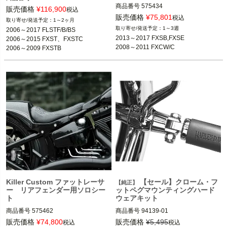
商品番号
575434

販売価格
¥
116,900
税込
2013～2017 FXSB,FXSE

2006～2017 FLSTF/B/BS

販売価格
¥
75,801
税込
1～2ヶ月
2006～2015 FXST、FXSTC

1～3週
2006～2017 FLSTF/B/BS

2006～2009 FXSTB

2013～2017 FXSB,FXSE

2006～2015 FXST、FXSTC

Killer Custom（キラーカスタム）
2008～2011 FXCW/C
2006～2009 FXSTB
Dirty Bird Concept（ダーティーバー
ド）
Killer Custom ファットレーサ
【セール】クローム・フ
【純正】
ー リアフェンダー用ソロシー
ットペグマウンティングハード
ト
ウェアキット
商品番号
575462

商品番号
94139-01

2013～2017 FXSB,FXSE

販売価格
¥
74,800
販売価格
¥
5,495
税込
税込