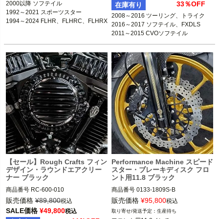
2000以降 ソフテイル

33％OFF
在庫有り
1992～2021 スポーツスター

2008～2016 ツーリング、トライク

1994～2024 FLHR、FLHRC、FLHRX
2016～2017 ソフテイル、FXDLS

S

2021～2023 FLHXS、FLTRXS、FLH
XST、FLTRXST

2017～2022 FLRT

1992～2017 ダイナ
【セール】Rough Crafts フィン
Performance Machine スピード
デザイン・ラウンドエアクリー
スター・ブレーキディスク フロ
ナー ブラック
ント用11.8 ブラック
商品番号
RC-600-010

商品番号
0133-1809S-B
3OT：1010-2734

販売価格
¥
89,800
販売価格
¥
95,800
税込
税込
2BC：RC0023
SALE価格
¥
49,800
税込
生産待ち