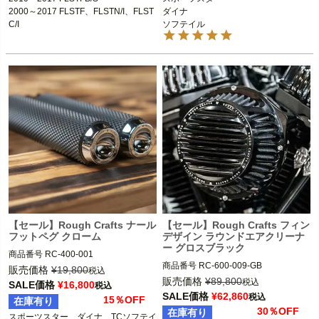
ル）
2000～2017 FLSTF、FLSTN/I、FLST
ダイナ

C/I

ソフテイル
2010～2017 FLSTFB/S

2000～2017 FLSTF、FLSTN/I、FLST
C/I

2012～2017 FLS

Memphis Shade(メンフィスシェード)
【セール】Rough Crafts ナール
【セール】Rough Crafts フィン
フットペグ クローム
デザイン ラウンドエアクリーナ
ー グロスブラック
商品番号
RC-400-001

商品番号
RC-600-009-GB

旧型番：RC0002

販売価格
¥
19,800
税込
3OT:1620-2206
販売価格
¥
89,800
税込
SALE価格
¥
16,800
税込
2008～2016 ツーリング、トライク

SALE価格
¥
62,860
税込
15％OFF
在庫有り
2016～2017 ソフテイル、FXDLS

30％OFF
在庫有り
スポーツスター、ダイナ、TCソフテイ
2011～2015 CVOソフテイル
