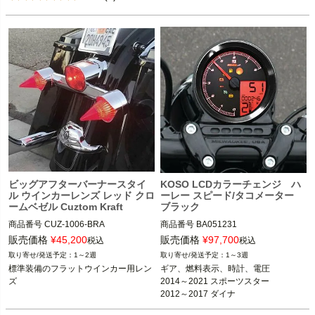
1987～2017 FLSTC

1993～1996 FLSTN

1993～1996 FLSTN

1986～1990、2006 FLST

1986～1990、2006 FLST

2012～2017 FLS

national cycle（ナショナル サイク
ル）
national cycle（ナショナル サイク
ル）
ビッグアフターバーナースタイ
KOSO LCDカラーチェンジ ハ
ル ウインカーレンズ レッド クロ
ーレー スピード/タコメーター
ームベゼル Cuztom Kraft
ブラック
商品番号
CUZ-1006-BRA

商品番号
BA051231

9NE：028988

27-5798BK

販売価格
¥
45,200
販売価格
¥
97,700
税込
税込
KOSO North America

1～2週
1～3週
フラット型ターンシグナル装着車

M型番：BA051231
標準装備のフラットウインカー用レン
ギア、燃料表示、時計、電圧

ズ
2014～2021 スポーツスター

Cuztom Kraft（カスタムクラフト）
2012～2017 ダイナ

2011～2017 ソフテイル