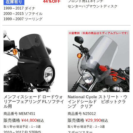
44％OFF
フロント用11.8インチ

在庫有り
センターハブマウントディスク
1999～2017 ダイナ

2000～2015 ソフテイル

1999～2007 ツーリング

メンフィスシェード ロードウォ
National Cycle ストリート・ウ
リアーフェアリング FLソフテイ
インドシールド ピボットクラ
ル用
ンプ クリア
商品番号
MEM7451

商品番号
N25012

D型番：2330-0217

1インチ径(25.4mm)ハンドルバー

販売価格
¥
44,800
販売価格
¥
29,990
税込
税込
1～3週
2～3週
national cycle（ナショナル サイク
2010～2017 FLSTFB/S

スポーツスター
