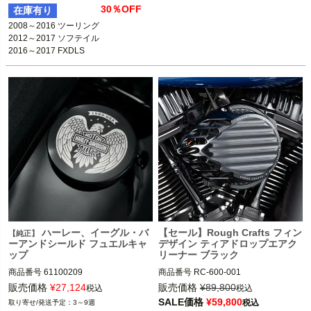
R/C

ル）
30％OFF
在庫有り
2016～2017 ソフテイル

2008～2016 ツーリング

2016～2017 FXDLS

2012～2017 ソフテイル

2011～2017 FLSTSE、FXSBSE、FLS
※ロアーフェアリング装着車は不可
ARLEN NESS（アレンネス）
ハーレー、イーグル・バ
【セール】Rough Crafts フィン
【純正】
ーアンドシールド フュエルキャ
デザイン ティアドロップエアク
ップ
リーナー ブラック
商品番号
61100209
商品番号
RC-600-001

3OT：1010-2725

販売価格
¥
27,124
販売価格
¥
89,800
税込
税込
2BC：RC0014
SALE価格
¥
59,800
税込
3～9週