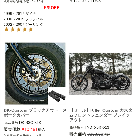
2012～2017 FLS/S
5～10日
ケーブルスロットル車用

Killer Custom（キラーカスタム）
5％OFF
1999～2017 ダイナ
※FXDLSは不可
1999～2017 ダイナ

2000～2015 ソフテイル
※CVOは不可
2000～2015 ソフテイル

2002～2007 ツーリング 

2002～2007 ツーリング
S&S Cycle (エス・アンド・エス)
DK-Custom ブラックアウト ス
【セール】Killer Custom カスタ
ポークカバー
ムフロントフェンダー ブレイク
アウト
商品番号
DK-SSC-BLK

商品番号
FNDR-BRK-13

販売価格
¥
10,461
税込
16、18、19、21インチのスポークホ
販売価格
¥
30,500
税込
2～4週