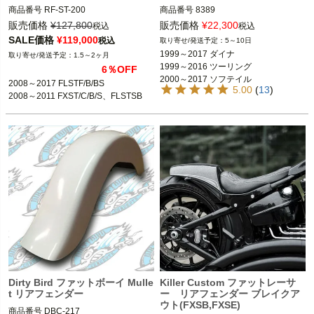
商品番号
RF-ST-200

商品番号
8389

5MS：575437

販売価格
¥
127,800
販売価格
¥
22,300
税込
税込
1999～2017 ダイナ

SALE価格
¥
119,000
税込
5～10日
2008～2017 FLSTF/B/BS

1999～2016 ツーリング

1999～2017 ダイナ

1.5～2ヶ月
2008～2011 FXST/C/B/S、FLSTSB

2000～2017 ソフテイル

1999～2016 ツーリング

6％OFF
2000～2017 ソフテイル
2008～2017 FLSTF/B/BS

Killer Custom（キラーカスタム）
kuryakyn（クリアキン）
5.00
(
13
)
2008～2011 FXST/C/B/S、FLSTSB
Dirty Bird ファットボーイ Mulle
Killer Custom ファットレーサ
t リアフェンダー
ー リアフェンダー ブレイクア
ウト(FXSB,FXSE)
商品番号
DBC-217
