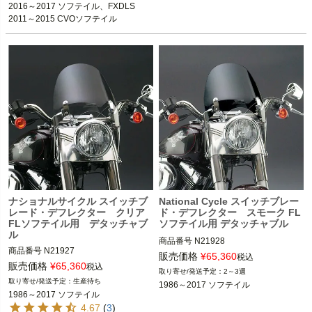
2016～2017 ソフテイル、FXDLS

2005～2017 FLSTN

2012～2017 FLS

national cycle（ナショナル サイク
ル）
ナショナルサイクル スイッチブ
National Cycle スイッチブレー
レード・デフレクター クリア
ド・デフレクター スモーク FL
FLソフテイル用 デタッチャブ
ソフテイル用 デタッチャブル
ル
商品番号
N21928

商品番号
N21927

販売価格
¥
65,360
税込
販売価格
¥
65,360
税込
2～3週
1990～2017 FLSTF(B)

生産待ち
1986～2017 ソフテイル
1990～2017 FLSTF(B)

2005～2017 FLSTN

1986～2017 ソフテイル
2005～2017 FLSTN

1987～2017 FLSTC

4.67
(
3
)