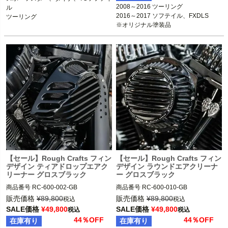
2008～2016 ツーリング

ル

※オリジナル塗装品

2016～2017 ソフテイル、FXDLS

Rough Crafts（ラフクラフト）
【セール】Rough Crafts フィン
【セール】Rough Crafts フィン
デザイン ティアドロップエアク
デザイン ラウンドエアクリーナ
リーナー グロスブラック
ー グロスブラック
商品番号
RC-600-002-GB

商品番号
RC-600-010-GB

販売価格
¥
89,800
販売価格
¥
89,800
税込
税込
1999～2007 ツーリング

1999～2007 ツーリング

SALE価格
¥
49,800
SALE価格
¥
49,800
税込
税込
2000～2015 ソフテイル

2000～2015 ソフテイル

44％OFF
44％OFF
在庫有り
在庫有り
1999～2017 ダイナ

1999～2017 ダイナ
