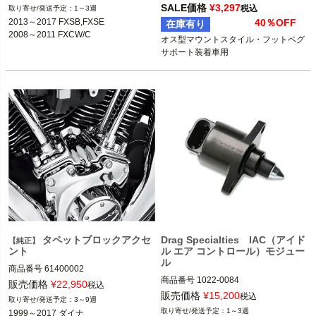
SALE価格
¥
3,297
税込
1～3週
※ファットレーサーリアフェンダー
※XRは不可
2013～2017 FXSB,FXSE

40％OFF
在庫有り
（575434）装着車
2008～2011 FXCW/C
オス型マウントスタイル・フットペグ
Harley Davidson（ハーレー ダビッド
Killer Custom（キラーカスタム）
ソン）
タペットブロックアクセ
Drag Specialties IAC（アイド
【純正】
ント
ル エア コントロール）モジュー
ル
商品番号
61400002

商品番号
1022-0084

販売価格
¥
22,950
税込
1999～2017 ダイナ

販売価格
¥
15,200
税込
3～9週
1999～2016 ツーリング

1～3週
1999～2017 ダイナ
