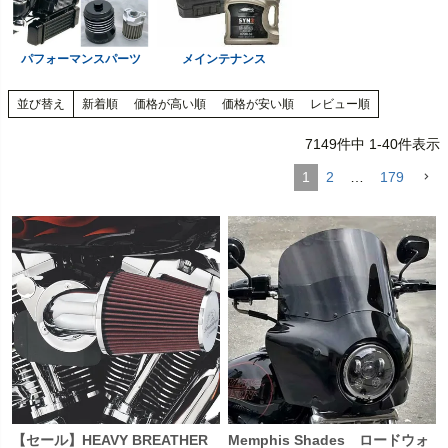
パフォーマンスパーツ
メインテナンス
並び替え
新着順
価格が高い順
価格が安い順
レビュー順
7149
件中
1
-
40
件表示
1
2
…
179
【セール】HEAVY BREATHER
Memphis Shades ロードウォ