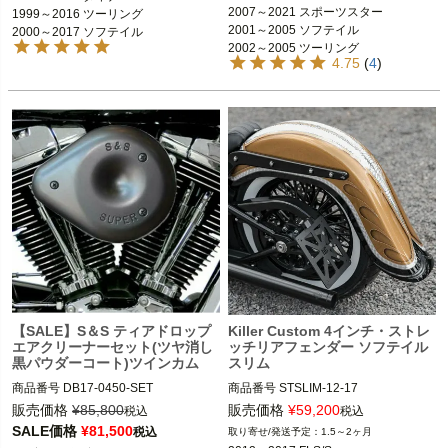
2007～2021 スポーツスター

2000～2017 ソフテイル

2007～2021 スポーツスター

1999～2016 ツーリング

2001～2005 ソフテイル

2001～2005 ソフテイル

2000～2017 ソフテイル
2002～2005 ツーリング

Harley Davidson（ハーレー ダビッド
2002～2005 ツーリング

2004～2005 ダイナ

ソン）
4.75
(
4
)
2004～2005 ダイナ

2002～2010 VRSC

2002～2010 VRSC
Drag Specialties（ドラッグスペシャ
リティーズ）
【SALE】S＆S ティアドロップ
Killer Custom 4インチ・ストレ
エアクリーナーセット(ツヤ消し
ッチリアフェンダー ソフテイル
黒パウダーコート)ツインカム
スリム
商品番号
DB17-0450-SET

商品番号
STSLIM-12-17

旧型番：DB17-0450

販売価格
¥
85,800
販売価格
¥
59,200
税込
税込
17-0450+DB-170-0384A

2012～2017 FLS/S

SALE価格
¥
81,500
税込
1.5～2ヶ月