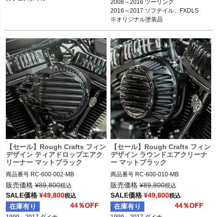
2008～2016 ツーリング

※オリジナル塗装品

2016～2017 ソフテイル、FXDLS

Memphis Shades（メンフィスシェー
ド）
Rough Crafts（ラフクラフト）
【セール】Rough Crafts フィン
【セール】Rough Crafts フィン
デザイン ティアドロップエアク
デザイン ラウンドエアクリーナ
リーナー マットブラック
ー マットブラック
商品番号
RC-600-002-MB

商品番号
RC-600-010-MB

販売価格
¥
89,800
販売価格
¥
89,800
税込
税込
1999～2007 ツーリング

1999～2007 ツーリング

SALE価格
¥
49,800
SALE価格
¥
49,800
税込
税込
2000～2015 ソフテイル

2000～2015 ソフテイル

44％OFF
44％OFF
在庫有り
在庫有り
1999～2017 ダイナ

1999～2017 ダイナ

1999～2017 ダイナ

1999～2017 ダイナ
