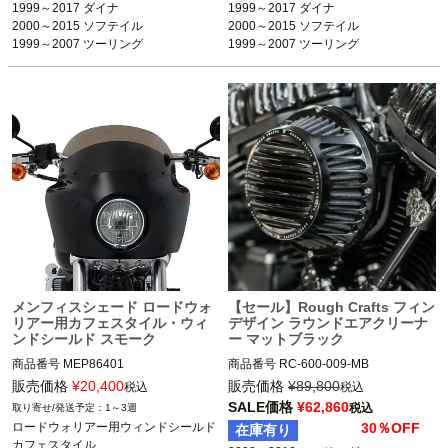
1999～2017 ダイナ

1999～2017 ダイナ

2000～2015 ソフテイル

2000～2015 ソフテイル

Rough Crafts（ラフクラフト）
Rough Crafts（ラフクラフト）
1999～2007 ツーリング

※オリジナル塗装品
メンフィスシェード ロードウォ
【セール】Rough Crafts フィン
リアー用カフェスタイル・ウィ
デザイン ラウンドエアクリーナ
ンドシールド スモーク
ー マットブラック
商品番号
MEP86401

商品番号
RC-600-009-MB

3OT：2350-0442

販売価格
¥
20,400
販売価格
¥
89,800
税込
税込
2BC：ME1186

2008～2016 ツーリング、トライク

SALE価格
¥
62,860
税込
1～3週
2016～2017 ソフテイル、FXDLS

ロードウォリアー用ウィンドシールド

30％OFF
在庫有り
ロードウォリアー用

2011～2015 CVOソフテイル

カフェスタイル