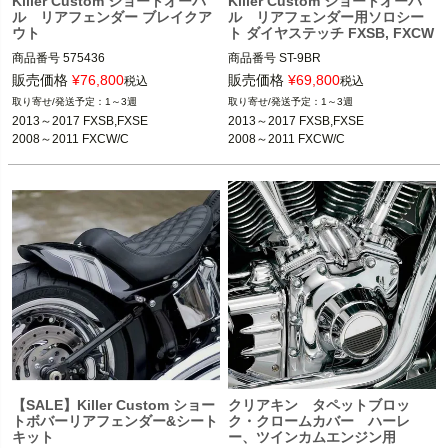
Killer Custom ショートオーバ
Killer Custom ショートオーバ
ル リアフェンダー ブレイクア
ル リアフェンダー用ソロシー
ウト
ト ダイヤステッチ FXSB, FXCW
商品番号
575436

商品番号
ST-9BR

6KC:ShortOvalBR

587866

販売価格
¥
76,800
販売価格
¥
69,800
税込
税込
1～3週
1～3週
2013～2017 FXSB,FXSE

メーカー品番：ST-9BR

2013～2017 FXSB,FXSE

2013～2017 FXSB,FXSE

2008～2011 FXCW/C

2008～2011 FXCW/C
2008～2011 FXCW/C
2008～2011 FXCW/C

Killer Custom（キラーカスタム）
※ショートオーバルリアフェンダー
（575436）装着車
Killer Custom（キラーカスタム）
【SALE】Killer Custom ショー
クリアキン タペットブロッ
トボバーリアフェンダー&シート
ク・クロームカバー ハーレ
キット
ー、ツインカムエンジン用