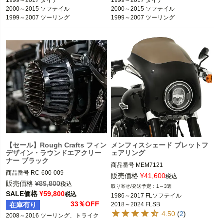
2000～2015 ソフテイル

2000～2015 ソフテイル

Rough Crafts（ラフクラフト）
Rough Crafts（ラフクラフト）
1999～2007 ツーリング
1999～2007 ツーリング

※オリジナル塗装品
【セール】Rough Crafts フィン
メンフィスシェード ブレットフ
デザイン・ラウンドエアクリー
ェアリング
ナー ブラック
商品番号
MEM7121

商品番号
RC-600-009

メーカー型番：MEM7121

販売価格
¥
41,600
税込
3OT：1010-2733

B型番：ME0163

販売価格
¥
89,800
税込
1～3週
2BC：RC0022
D型番：2330-0086

SALE価格
¥
59,800
税込
1986～2017 FLソフテイル

33％OFF
在庫有り
2018～2024 FLSB
1986～2017 FLST/C
※補助ライトなし
4.50
(
2
)
2008～2016 ツーリング、トライク

1990～2017 FLSTF
※補助ライトなし