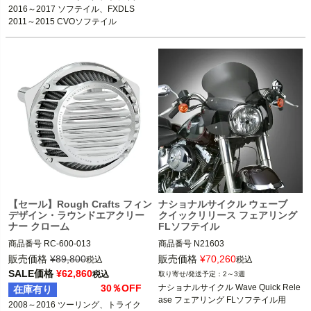
2016～2017 ソフテイル、FXDLS

1993～1996、2005～2017 FLSTN
2011～2015 CVOソフテイル

※補助ライトなし
2012～2017 FLS

2018～2024 FLSB

Memphis Shade(メンフィスシェード)
【セール】Rough Crafts フィン
ナショナルサイクル ウェーブ
デザイン・ラウンドエアクリー
クイックリリース フェアリング
ナー クローム
FLソフテイル
商品番号
RC-600-013

商品番号
N21603

3OT：1010-2737

2HD: 562-20117 

販売価格
¥
89,800
販売価格
¥
70,260
税込
税込
2BC：RC0026
2BC:551603

SALE価格
¥
62,860
税込
2～3週
30％OFF
ナショナルサイクル Wave Quick Rele
在庫有り
1987～2017 FLSTC

ase フェアリング FLソフテイル用
2008～2016 ツーリング、トライク

1990～2017 FLSTF /FLSTFB
