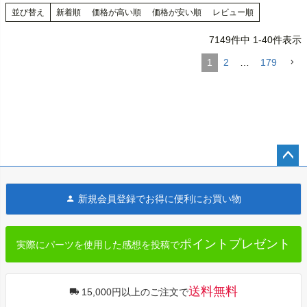
並び替え
新着順
価格が高い順
価格が安い順
レビュー順
7149
件中
1
-
40
件表示
1
2
…
179
ペー
ジト
新規会員登録でお得に便利にお買い物
ップ
へ
ポイントプレゼント
実際にパーツを使用した感想を投稿で
送料無料
15,000円以上のご注文で