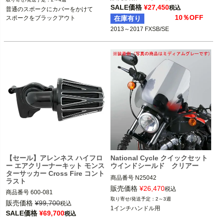
5MS：575424

イール

SALE価格
¥
27,450
税込
普通のスポークにカバーをかけて

10％OFF
スポークをブラックアウト
在庫有り
2013～2017 FXSB/SE

DK Custom（ＤＫカスタム）
2013～2017 FXSB/SE
Killer Custom（キラーカスタム）
【セール】アレンネス ハイフロ
National Cycle クイックセット
ー エアクリーナーキット モンス
ウインドシールド クリアー
ターサッカー Cross Fire コント
商品番号
N25042

ラスト
販売価格
¥
26,470
税込
商品番号
600-081

1インチ径(25.4mm)ハンドルバー

2～3週
販売価格
¥
99,700
税込
1インチハンドル用
2008～2016 FLHX/S、FLTRX/S、FLH
SALE価格
¥
69,700
national cycle（ナショナル サイク
税込