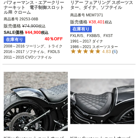
パフォーマンス・エアークリー
リアー フェアリング スポーツス
ナーキット 電子制御スロット
ター、ダイナ、ソフテイル
ル用 クローム
商品番号
MEM7371

商品番号
29253-08B

メーカー型番：MEM7371

販売価格
¥
38,401
税込
販売価格
¥
74,900
B型番：ME1175

税込
在庫有り
2008～2016 ツーリング、トライク 

D型番：2330-0165

SALE価格
¥
44,900
税込
FXLR/S、FXBB/S、FXST

2016～2017 ソフテイル、FXDLS 

40％OFF
在庫有り
1991～2017 ダイナ

2018～2024 FXLR/S、FXBB/S、FXS
2008～2016 ツーリング、トライク 

1986～2021 スポーツスター

※電子制御スロットル車
T

4.83
(
6
)
2016～2017 ソフテイル、FXDLS 

1999～2017 FXソフテイル
※ツインクールドエンジンは不可
2016～2021 XL1200X フォーティー
2011～2015 CVOソフテイル
エイト

Harley Davidson（ハーレー ダビッド
2011～2020 XL1200C カスタム

ソン）
2006～2017 FXD、FXDC、FXDB、F
XDL、FXDLS、FXDWG ※2015～201
7 FXDLは不可

1999～2017 FXST、FXSTC、FXST
D、FXSTB、FXS、FXSB

1993～2005 FXDWG

Memphis Shade(メンフィスシェード)