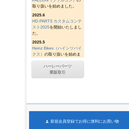
取り扱いを始めました。
2025.6
HD-PARTS カスタムコンテ
スト2025
を開始いたしまし
た。
2025.5
Heinz Bikes（ハインツバイ
クス）
の取り扱いを始めま
した。
ハーレーパーツ
2025.4
業販取引
Figurati Designs（フィグラ
ティデザイン）
の取り扱い
を始めました。
2025.4
Indian Larry Motorcycles
の
取り扱いを始めました。
2025.4
新規会員登録でお得に便利にお買い物
D&D エキゾースト（ディー