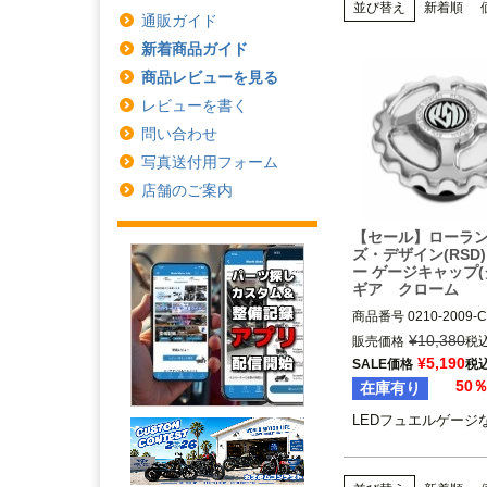
並び替え
新着順
通販ガイド
新着商品ガイド
商品レビューを見る
レビューを書く
問い合わせ
写真送付用フォーム
店舗のご案内
【セール】ローラ
ズ・デザイン(RSD)
ー ゲージキャップ(
ギア クローム
商品番号
0210-2009-C
¥
10,380
販売価格
税
1996～2024 タンク
¥
5,190
SALE価格
税
エルゲージ装着車

50
在庫有り
Roland Sands Design
LEDフュエルゲージ