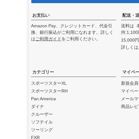
アンドディーエキゾース
ト）
の取り扱いを始めまし
た。
お支払い
配送・
2025.3
Amazon Pay、クレジットカード、代金引
送料は 
feture ヘルメット（フュー
換、銀行振込がご利用になれます。詳しく
州:1,1
チャーヘルメット）
の取り
は
ご利用ガイド
をご利用ください。
15,00
扱いを始めました。
詳しくは
2025.1
DEAN SPEED （ディーンス
ピード）
の取り扱いを始め
ました。
カテゴリー
マイペ
2024.12
スポーツスターXL
新規会員
Blow Performance Exhaust
スポーツスターRH
マイペー
s（ブローパフォーマンスエ
Pan America
メールマ
キゾースト）
の取り扱いを
ダイナ
商品レビ
始めました。
クルーザー
2024.11
ソフテイル
By City（バイ シティ）
の日
ツーリング
本総代理店となりました。
FXR