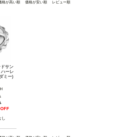
価格が高い順
価格が安い順
レビュー順
ンドサン
 ハーレ
ダミー)
H

込
左側フュー
込
％OFF
なし