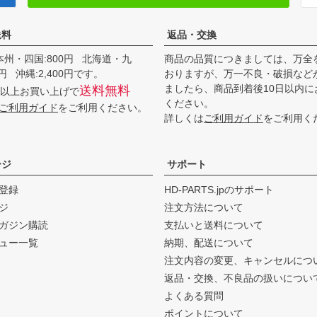
送料
返品・交換
本州・四国:800円 北海道・九
商品の品質につきましては、万全
00円 沖縄:2,400円です。
おりますが、万一不良・破損など
ましたら、商品到着後10日以内に
送料無料
0円以上お買い上げで
ください。
ご利用ガイド
をご利用ください。
詳しくは
ご利用ガイド
をご利用く
ージ
サポート
登録
HD-PARTS.jpのサポート
ジ
注文方法について
ガジン購読
支払いと送料について
ュー一覧
納期、配送について
注文内容の変更、キャンセルにつ
返品・交換、不良品の扱いについ
よくある質問
ポイントについて