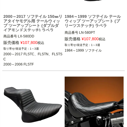
2000～2017 ソフテイル 150㎜リ
1984～1999 ソフテイル テール
アタイヤモデル用 テールウィッ
ウィップ ツーアップシート (プ
プ ツーアップシート (ダブルダ
リーツステッチ) ラペラ
イアモンドステッチ) ラペラ
商品番号
LN-580PT

商品番号
LX-580DD

3OT：0802-1611
販売価格
¥
107,800
税込
3OT：0802-1613
販売価格
¥
107,800
税込
1～3週
1～3週
1984～1999 ソフテイル
2000～2017 FLSTC、FLSTN、FLSTS
C

2000～2006 FLSTF

2000～2005 FXST、FXSTC、FXST
B、FXSTS