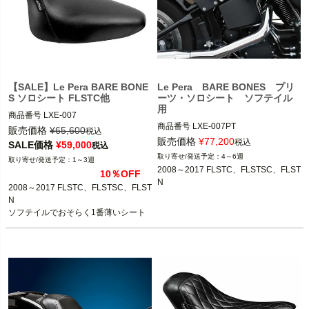
【SALE】Le Pera BARE BONE
Le Pera BARE BONES プリ
S ソロシート FLSTC他
ーツ・ソロシート ソフテイル
用
商品番号
LXE-007

商品番号
LXE-007PT

D型番:0802-0603,メーカー型番：LXE
販売価格
¥
65,600
税込
2008～2017 FLSTC、FLSTSC、FLST
-007,B型番：498970

販売価格
¥
77,200
税込
SALE価格
¥
59,000
税込
N

4～6週
1～3週
2008～2017 FLSTC、FLSTSC、FLST
2008～2017 FLSTC、FLSTSC、FLST
10％OFF
Le Pera（ラペラ）
N

N
2008～2017 FLSTC、FLSTSC、FLST
N

Le Pera(ラペラ)
ソフテイルでおそらく1番薄いシート

足つきが良くなります