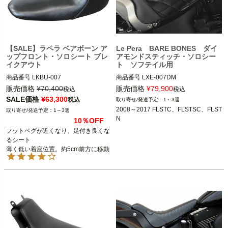
【SALE】ラペラ ベアボーン ア
Le Pera BARE BONES ダイ
ップフロント・ソロシート ブレ
アモンドスティッチ・ソロシー
イクアウト
ト ソフテイル用
商品番号
LKBU-007

商品番号
LXE-007DM

D型番：0802-0874,メーカー型番：LK
2008～2017 FLSTC、FLSTSC、FLST
販売価格
¥
70,400
販売価格
¥
79,900
税込
税込
BU-007,B型番：674491

N

SALE価格
¥
63,300
税込
1～3週
2008～2017 FLSTC、FLSTSC、FLST
1～3週
2013～2018 FXSB、FXSBSE、FXSE

Le Pera（ラペラ）
N
10％OFF
フットペグが近くなり、足付き良くな
Le Pera(ラペラ)
るシート

薄く低い着座位置。約5cm前方に移動
