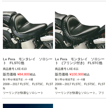
Le Pera(ラペラ)
Le Pera(ラペラ)
Le Pera モンタレイ ソロシー
Le Pera モンタレイ ソロシー
ト FLSTC他
ト (フリンジ付き) FLSTC他
商品番号
LXE-610

商品番号
LXE-611

メーカー型番：LXE-610

メーカー型番：LXE-611

販売価格
¥
84,800
販売価格
¥
100,900
税込
税込
4～6週
4～6週
2008～2017 FLSTC、FLSTSC、FLST
2008～2017 FLSTC、FLSTSC、FLST
2008～2017 FLSTC、FLSTSC、FLST
2008～2017 FLSTC、FLSTSC、FLST
N

N

N

N

ツーリングが快適なソロシート
ツーリングが快適なソロシート。フリ
Le Pera(ラペラ)
Le Pera(ラペラ)
ンジ付き