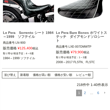
Le Pera Sorrento シート 1984
Le Pera Bare Bones ホワイトス
～1999 ソフテイル
テッチ ダイアモンドソロシー
ト
商品番号
LN-900

商品番号
LXE-007DMWTP

D型番：DS905985,メーカー型番：LN
販売価格
¥
125,400
税込
D型番:0802-0911

-900

販売価格
¥
79,900
税込
4～6週
1～3週
1984～1999 ソフテイル
2008～2017 FLSTN、FLSTC

1984～1999 FXST、FLST

2008～2017 FLSTN、FLSTC
Le Pera(ラペラ)
Le Pera(ラペラ)
並び替え
新着順
価格が高い順
価格が安い順
レビュー順
218
件中
1
-
40
件表示
1
2
…
6