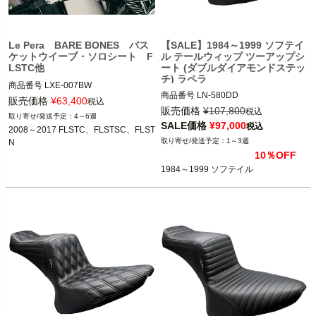
Le Pera BARE BONES バス
【SALE】1984～1999 ソフテイ
ケットウイーブ・ソロシート F
ル テールウィップ ツーアップシ
LSTC他
ート (ダブルダイアモンドステッ
チ) ラペラ
商品番号
LXE-007BW

商品番号
LN-580DD

メーカー型番：LXE-007BW

販売価格
¥
63,400
税込
3OT：0802-1610
販売価格
¥
107,800
税込
4～6週
2008～2017 FLSTC、FLSTSC、FLST
SALE価格
¥
97,000
税込
2008～2017 FLSTC、FLSTSC、FLST
N

1～3週
N
10％OFF
Le Pera(ラペラ)
1984～1999 ソフテイル