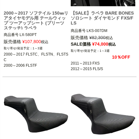
2000～2017 ソフテイル 150㎜リ
【SALE】ラペラ BARE BONES
アタイヤモデル用 テールウィッ
ソロシート ダイヤモンド FXS/F
プ ツーアップシート (プリーツ
LS
ステッチ) ラペラ
商品番号
LKS-007DM

商品番号
LX-580PT

販売価格
¥
82,300
税込
3OT：0802-1614
販売価格
¥
107,800
税込
SALE価格
¥
74,000
税込
2011～2013 FXS

1～3週
1～3週
2012～2015 FLS/S

2000～2017 FLSTC、FLSTN、FLSTS
10％OFF
C

2011～2013 FXS

Le Pera(ラペラ)
2000～2006 FLSTF

2012～2015 FLS/S
2000～2005 FXST、FXSTC、FXST
B、FXSTS