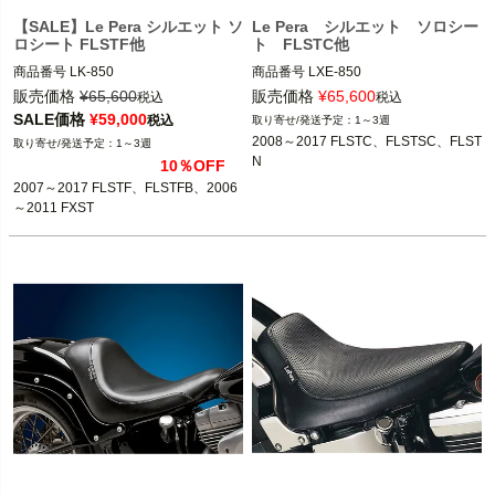
【SALE】Le Pera シルエット ソ
Le Pera シルエット ソロシー
ロシート FLSTF他
ト FLSTC他
商品番号
LK-850

商品番号
LXE-850

D型番：0802-0331,メーカー型番：LK
D型番:0802-0605,メーカー型番：LXE
販売価格
¥
65,600
販売価格
¥
65,600
税込
税込
-850,B型番：497425

-850,B型番：498972

SALE価格
¥
59,000
税込
1～3週
2008～2017 FLSTC、FLSTSC、FLST
1～3週
2007～2017 FLSTF、FLSTFB

2008～2017 FLSTC、FLSTSC、FLST
N
10％OFF
2006～2011 FXST
N

2007～2017 FLSTF、FLSTFB、2006
※FXSTD、FXSTSSEは除く
～2011 FXST
Le Pera(ラペラ)
Le Pera(ラペラ)