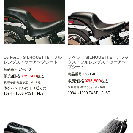
Le Pera SILHOUETTE フル
ラペラ SILHOUETTE デラッ
レングス・ツーアップシート
クス・フルレングス・ツーアッ
プシート
商品番号
LN-840

商品番号
LN-068

D型番：DS-905511,メーカー型番：L
販売価格
¥
89,500
税込
D型番：DS-905917,メーカー型番：L
N-840,B型番：497375

販売価格
¥
93,800
税込
4～6週
N-068

4～6週
体をハンドルにより近くに 

1984～1999 FXST、FLST

1984～1999 FXST、FLST
1984～1999 FXST、FLST
1984～1999 FXST、FLST

Le Pera(ラペラ)
Le Pera(ラペラ)