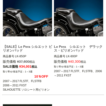
【SALE】Le Pera シルエット ピ
Le Pera シルエット デラック
リオンパッド
ス・ピリオンパッド
商品番号
LK-850P

商品番号
LK-800P

D型番：0802-0564,メーカー型番：LK
D型番：0802-0563,メーカー型番：LK
販売価格
¥
37,800
販売価格
¥
40,300
税込
税込
-850P,B型番：498979

-800P

SALE価格
¥
34,001
税込
1～3週
2007～2017 FLSTF、FLSTFB、2006
1～3週
2007～2017 FLSTF、FLSTFB

2006～2011 FXST
～2011 FXST
10％OFF
2006～2011 FXST
※FXSTD、FXSTSSEは除く
2007～2017 FLSTF、FLSTFB

※FXSTD、FXSTSSEは除く
2007～2017 FLSTF、FLSTFB

2006～2011 FXST

SILHOUETTE ソロシート用ピリオン
Le Pera(ラペラ)
Le Pera(ラペラ)
パッド