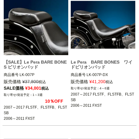
【SALE】Le Pera BARE BONE
Le Pera BARE BONES ワイ
S ピリオンパッド
ドピリオンパッド
商品番号
LK-007P

商品番号
LK-007P-DX

D型番：0802-0550,メーカー型番：LK
D型番：0802-0562,メーカー型番：LK
販売価格
¥
37,800
販売価格
¥
41,200
税込
税込
-007P,B型番：498977

-007P-DX

SALE価格
¥
34,001
税込
4～6週
2007～2017 FLSTF、FLSTFB、FLST
1～3週
2007～2017 FLSTF、FLSTFB、FLST
2007～2017 FLSTF、FLSTFB、FLST
SB

10％OFF
SB

SB

2006～2011 FXST

2007～2017 FLSTF、FLSTFB、FLST
2006～2011 FXST
※FXSTDは除く。
2006～2011 FXST
※FXSTDは除く。
通常のピリオンよりワイドなピリオン

SB

乗り心地が良くなります
2006～2011 FXST

Le Pera(ラペラ)
Le Pera(ラペラ)
BARE BONES ソロシート用ピリオン
パッド