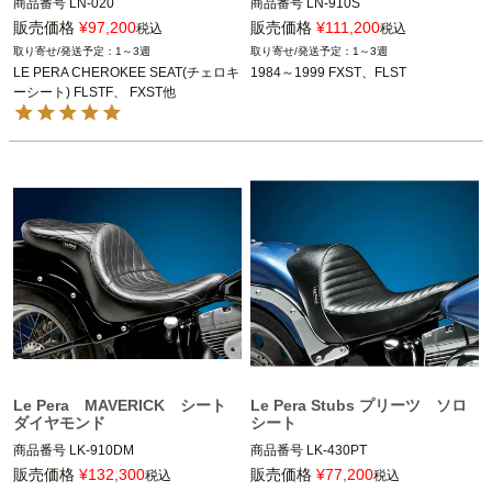
商品番号
LN-020

商品番号
LN-910S

D型番：DS-905407,メーカー型番：L
D型番：0802-0615,メーカー型番：LN
販売価格
¥
97,200
販売価格
¥
111,200
税込
税込
N-020,B型番：676790

-910S,B型番：499262

1～3週
1～3週
LE PERA CHEROKEE SEAT(チェロキ
1984～1999 FXST、FLST
1984～1999 FXST、FLST

1984～1999 FXST、FLST

ーシート) FLSTF、 FXST他
Le Pera(ラペラ)
Le Pera(ラペラ)
Le Pera MAVERICK シート
Le Pera Stubs プリーツ ソロ
ダイヤモンド
シート
商品番号
LK-910DM

商品番号
LK-430PT

D型番：0802-0859

販売価格
¥
132,300
販売価格
¥
77,200
税込
税込