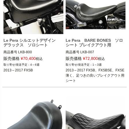
Le Pera シルエットデザイン
Le Pera BARE BONES ソロ
デラックス ソロシート
シート ブレイクアウト用
商品番号
LKB-800

商品番号
LKB-007

D型番：0802-0875

D型番：0802-0873,メーカー型番：LK
販売価格
¥
70,400
販売価格
¥
72,800
税込
税込
B-007,B型番：674490

4～6週
1～3週
2013～2017 FXSB

2013～2017 FXSB
2013～2017 FXSB、FXSBSE、FXSE

2013～2018 FXSB、FXSBSE、FXSE

薄く、足つきの良いブレイクアウト用
Le Pera(ラペラ)
シート
Le Pera(ラペラ)