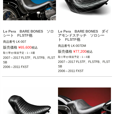
Le Pera BARE BONES ソロ
Le Pera BARE BONES ダイ
シート FLSTF他
アモンドステッチ ソロシー
ト FLSTF他
商品番号
LK-007

商品番号
LK-007DM

D型番：0802-0328,メーカー型番：LK
販売価格
¥
65,600
税込
D型番：0802-0814,メーカー型番：LK
-007,B型番：497423

販売価格
¥
77,200
税込
1～3週
-007DM

1～3週
2007～2017 FLSTF、FLSTFB、FLST
2006～2011 FXST
※FXSTDは除く。
2007～2017 FLSTF、FLSTFB、FLST
SB

2007～2017 FLSTF、FLSTFB、FLST
2007～2017 FLSTF、FLSTFB、FLST
SB

2006～2011 FXST
SB

SB

2006～2011 FXST
2006～2011 FXST
※FXSTDは除く。
Le Pera(ラペラ)
Le Pera(ラペラ)