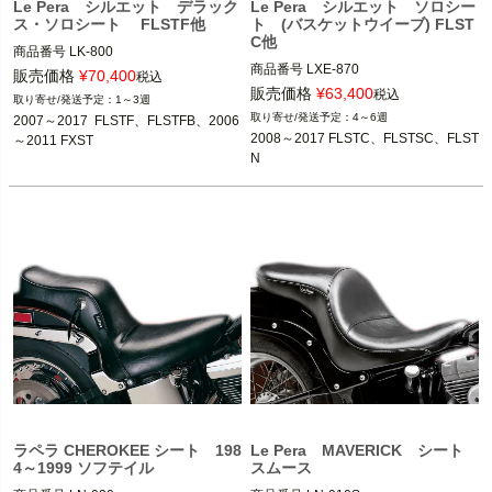
Le Pera シルエット デラック
Le Pera シルエット ソロシー
ス・ソロシート FLSTF他
ト (バスケットウイーブ) FLST
C他
商品番号
LK-800

商品番号
LXE-870

D型番：0802-0333,メーカー型番：LK
販売価格
¥
70,400
税込
メーカー型番：LXE-870

-800

販売価格
¥
63,400
税込
1～3週
4～6週
2007～2017  FLSTF、FLSTFB、2006
2008～2017 FLSTC、FLSTSC、FLST
2006～2011 FXST
2008～2017 FLSTC、FLSTSC、FLST
～2011 FXST
N

※FXSTD、FXSTSSEは除く
N
2007～2017 FLSTF、FLSTFB

Le Pera(ラペラ)
Le Pera(ラペラ)
ラペラ CHEROKEE シート 198
Le Pera MAVERICK シート
4～1999 ソフテイル
スムース