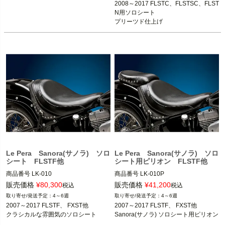
2008～2017 FLSTC、FLSTSC、FLST
Le Pera(ラペラ)
Le Pera(ラペラ)
N用ソロシート

プリーツド仕上げ
Le Pera Sanora(サノラ) ソロ
Le Pera Sanora(サノラ) ソロ
シート FLSTF他
シート用ピリオン FLSTF他
商品番号
LK-010

商品番号
LK-010P

メーカー型番：LK-010

メーカー型番：LK-010P

販売価格
¥
80,300
販売価格
¥
41,200
税込
税込
4～6週
4～6週
2006～2010 FXST

2006～2010 FXST

2007～2017 FLSTF、 FXST他

2007～2017 FLSTF、 FXST他

2007～2017 FLSTF/B

2007～2017 FLSTF/B

クラシカルな雰囲気のソロシート
Sanora(サノラ) ソロシート用ピリオン