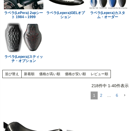
ラペラ(LePera) 2upシー
ラペラ(Lepera)GELオプ
ラペラ(Lepera)カスタ
ト 1984～1999
ション
ム・オーダー
ラペラ(Lepera)スティッ
チ・オプション
並び替え
新着順
価格が高い順
価格が安い順
レビュー順
218
件中
1
-
40
件表示
1
2
…
6