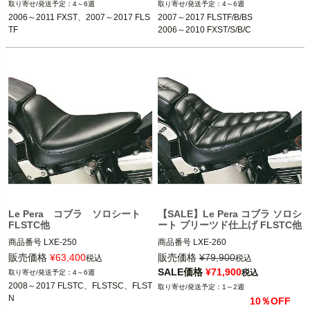
4～6週
4～6週
2006～2011 FXST
2007～2017 FLSTF/B/BS

2006～2011 FXST、2007～2017 FLS
2007～2017 FLSTF/B/BS

※FXSTD、FXSTSSEは除く。
2006～2010 FXST/S/B/C

TF
2006～2010 FXST/S/B/C
2007～2017 FLSTF、FLSTFB

Le Pera(ラペラ)
Le Pera(ラペラ)
Le Pera コブラ ソロシート
【SALE】Le Pera コブラ ソロシ
FLSTC他
ート プリーツド仕上げ FLSTC他
商品番号
LXE-250

商品番号
LXE-260

メーカー型番：LXE-250

メーカー型番：LXE-260

販売価格
¥
63,400
販売価格
¥
79,900
税込
税込
SALE価格
¥
71,900
税込
4～6週
2008～2017 FLSTC、FLSTSC、FLST
2008～2017 FLSTC、FLSTSC、FLST
2008～2017 FLSTC、FLSTSC、FLST
1～2週
N

N

N
10％OFF