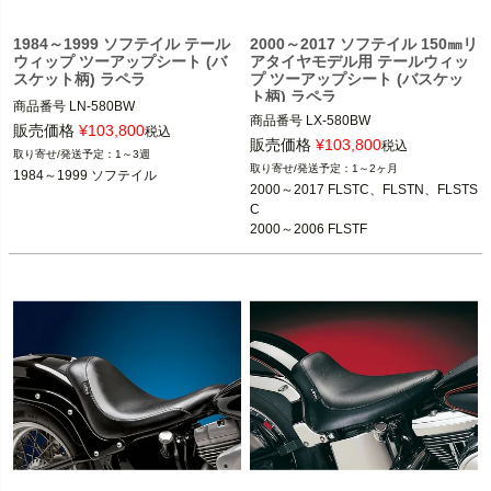
1984～1999 ソフテイル テール
2000～2017 ソフテイル 150㎜リ
ウィップ ツーアップシート (バ
アタイヤモデル用 テールウィッ
スケット柄) ラペラ
プ ツーアップシート (バスケッ
ト柄) ラペラ
商品番号
LN-580BW

商品番号
LX-580BW

3OT：0802-1609
販売価格
¥
103,800
税込
3OT：0802-1612
販売価格
¥
103,800
税込
1～3週
1～2ヶ月
1984～1999 ソフテイル
2000～2017 FLSTC、FLSTN、FLSTS
C

2000～2006 FLSTF

2000～2005 FXST、FXSTC、FXST
B、FXSTS