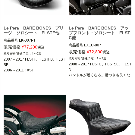
Le Pera BARE BONES プリ
Le Pera BARE BONES アッ
ーツ ソロシート FLSTF他
プフロント・ソロシート FLST
C他
商品番号
LK-007PT

商品番号
LXEU-007

D型番：0802-0818,メーカー型番：LK
販売価格
¥
77,200
税込
D型番:0802-0604,メーカー型番：LXE
-007PT

販売価格
¥
72,800
税込
4～6週
U-007

1～3週
2007～2017 FLSTF、FLSTFB、FLST
2007～2017 FLSTF、FLSTFB、FLST
2008～2017 FLSTC、FLSTSC、FLST
SB

2008～2017 FLSTC、FLSTSC、FLST
SB

N

2006～2011 FXST
N

2006～2011 FXST
※FXSTDは除く。
ハンドルが近くなる。足つきも良くな
るシート
Le Pera(ラペラ)
Le Pera(ラペラ)