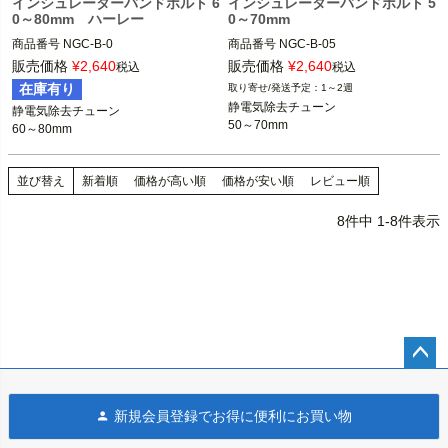
インシュレーターバンドボルト 6
インシュレーターバンドボルト 5
0～80mm ハーレー
0～70mm
商品番号
商品番号
販売価格
¥
2,640
販売価格
¥
2,640
税込
税込
在庫有り
1～2週
静電気除去チューン

静電気除去チューン

50～70mm
60～80mm
並び替え
新着順
価格が高い順
価格が安い順
レビュー順
8
件中
1
-
8
件表示
ペー
ジト
新規会員登録でお得に便利にお買い物
ップ
へ