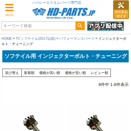
ハーレーカスタムパーツ専門店
カスタム
MENU
ガイド
HOME
TCソフテイル(2017以前)
パフォーマンスパーツ
インジェクターボ
ルト・チューニング
ソフテイル用 インジェクターボルト・チューニング
並び替え
新着順
価格が高い順
価格が安い順
レビュー順
8
件中
1
-
8
件表示