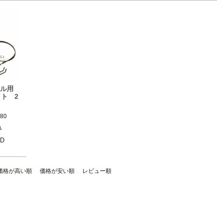
ーリーブラ
ンドル用
ト 2
80

0480)(B
込
/D
0484)
0488)
価格が高い順
価格が安い順
レビュー順
ーリーブラ