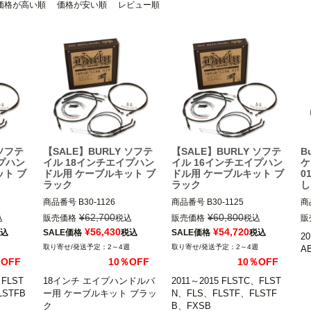
価格が高い順
価格が安い順
レビュー順
 ソフテ
【SALE】BURLY ソフテ
【SALE】BURLY ソフテ
B
プハン
イル 18インチエイプハン
イル 16インチエイプハン
ケ
ット ブ
ドル用 ケーブルキット ブ
ドル用 ケーブルキット ブ
0
ラック
ラック
し
商品番号
B30-1126

商品番号
B30-1125

商
B型番：773146

B型番：773144

B3
¥
62,700
¥
60,800
込
販売価格
税込
販売価格
税込
販
D型番：0610-1664

(B
¥
56,430
¥
54,720
込
SALE価格
税込
SALE価格
税込
20
2011～2015 FLSTC、FLST
B3
週
2～4週
2～4週
A
FLST
N、FLS、FLSTF、FLSTFB

2011～2015 FLSTC、FLST
(B
％OFF
10％OFF
10％OFF
FB

N、FLS、FLSTF、FLSTFB

B3
BURLY BRAND(バーリーブラ
(B
、FLST
18インチ エイプハンドルバ
2011～2015 FLSTC、FLST
ーリーブラ
ンド)
BURLY BRAND(バーリーブラ
LSTFB
ー用 ケーブルキット ブラッ
N、FLS、FLSTF、FLSTF
ンド)
20
ク 

B、FXSB