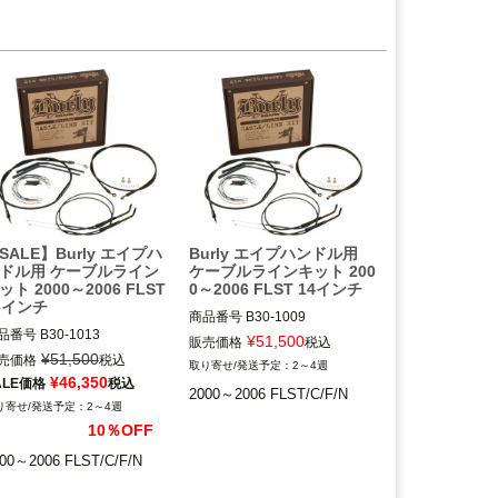
ABS無し
BURLY BRAND(バーリーブラ
ンド)
URLY BRAND(バーリーブラ
ド)
SALE】Burly エイプハ
Burly エイプハンドル用
ドル用 ケーブルライン
ケーブルラインキット 200
ット 2000～2006 FLST
0～2006 FLST 14インチ
6インチ
商品番号
B30-1009

品番号
B30-1013

D型番:0610-0478

¥
51,500
販売価格
税込
番:0610-0482

B型番:773009

¥
51,500
売価格
税込
2～4週
番:773010

¥
46,350
ALE価格
税込
2000～2006 FLST/C/F/N
2000～2006 FLST/C/F/N

2～4週
00～2006 FLST/C/F/N

10％OFF
BURLY BRAND(バーリーブラ
URLY BRAND(バーリーブラ
ンド)
00～2006 FLST/C/F/N
ド)