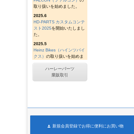
取り扱いを始めました。
2025.6
HD-PARTS カスタムコンテ
スト2025
を開始いたしまし
た。
2025.5
Heinz Bikes（ハインツバイ
クス）
の取り扱いを始めま
した。
ハーレーパーツ
2025.4
業販取引
Figurati Designs（フィグラ
ティデザイン）
の取り扱い
を始めました。
2025.4
Indian Larry Motorcycles
の
取り扱いを始めました。
2025.4
新規会員登録でお得に便利にお買い物
D&D エキゾースト（ディー