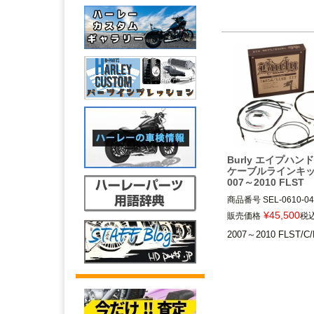
Burly エイプハ
ケーブルラインキッ
007～2010 FLST
商品番号
SEL-0610-04
B30-1010(D型番:0610-
¥
45,500
販売価格
税
(B型番:773012)

2007～2010 FLST/C/
B30-1014(D型番:0610-
(B型番:773013)

B30-1018(D型番:0610-
(B型番:773014)

2007～2010 FLST/C/F/