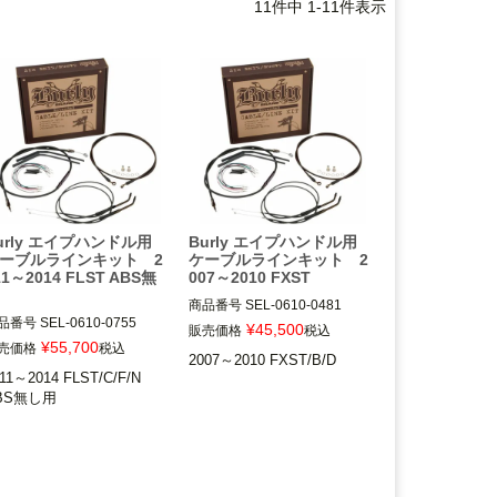
11
件中
1
-
11
件表示
urly エイプハンドル用
Burly エイプハンドル用
ーブルラインキット 2
ケーブルラインキット 2
11～2014 FLST ABS無
007～2010 FXST
商品番号
SEL-0610-0481

品番号
SEL-0610-0755

B30-1012(D型番:0610-0481)
¥
45,500
販売価格
税込
0-1070(D型番:0610-0755)
(B型番:773018)

¥
55,700
売価格
税込
2007～2010 FXST/B/D
型番:773070)

B30-1016(D型番:0610-0485)
11～2014 FLST/C/F/N 

0-1072(D型番:0610-0756)
(B型番:773019)

BS無し用
型番:773072)

B30-1020(D型番:0610-0489)
0-1074(D型番:0610-0757)
(B型番:773020)

型番:773074)

2007～2010 FXST/B/D

11～2014 FLST/C/F/N 