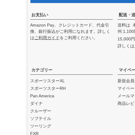
アンドディーエキゾース
ト）
の取り扱いを始めまし
た。
お支払い
配送・
2025.3
Amazon Pay、クレジットカード、代金引
送料は 
feture ヘルメット（フュー
換、銀行振込がご利用になれます。詳しく
州:1,1
チャーヘルメット）
の取り
は
ご利用ガイド
をご利用ください。
15,00
扱いを始めました。
詳しくは
2025.1
DEAN SPEED （ディーンス
ピード）
の取り扱いを始め
ました。
カテゴリー
マイペ
2024.12
スポーツスターXL
新規会員
Blow Performance Exhaust
スポーツスターRH
マイペー
s（ブローパフォーマンスエ
Pan America
メールマ
キゾースト）
の取り扱いを
ダイナ
商品レビ
始めました。
クルーザー
2024.11
ソフテイル
By City（バイ シティ）
の日
ツーリング
本総代理店となりました。
FXR