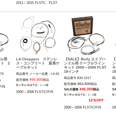
※
2011～2015 FLSTC、FLST
B
ン
ンドル用
LA Choppers ステンレ
【SALE】Burly エイプハ
【
ト 2
ス・コンプリート 延長ケ
ンドル用 ケーブルライン
ン
ーブルキット
キット 2000～2006 FLST
キ
18インチ
1
79

商品番号
メーカー品番：LA-81
商品番号
B30-1017

商
0479)
00KT2-19

¥
94,800
込
販売価格
税込
D型番:0610-0486

D型
D型番:0610-1266

¥
51,500
販売価格
税込
販
1～3週
F/N
B型番:773011

B型
0483)
¥
46,350
SALE価格
税込
S
2000～2006 FLST/C/F/N
2000～2006 FLST/C/F/N

2～4週
2000～2006 FLST/C/F/N

20
0487)
10％OFF
BURLY BRAND(バーリーブラ
BURLY BRAND(バーリーブラ
B
ンド)
2000～2006 FLST/C/F/N
20
ンド)
ン
N
