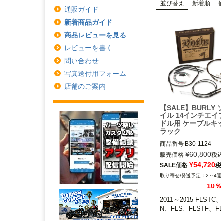
並び替え
新着順
通販ガイド
新着商品ガイド
商品レビューを見る
レビューを書く
問い合わせ
写真送付用フォーム
店舗のご案内
【SALE】BURLY
イル 14インチエイ
ドル用 ケーブルキ
ラック
商品番号
B30-1124

B型番：773142

¥
60,800
販売価格
税
D型番：0610-1662

¥
54,720
SALE価格
税
2～4
2011～2015 FLSTC、
10
N、FLS、FLSTF、FLST
2011～2015 FLSTC
BURLY BRAND(バ
N、FLS、FLSTF、F
ンド)