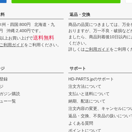
送料
返品・交換
本州・四国:800円 北海道・九
商品の品質につきましては、万全
00円 沖縄:2,400円です。
おりますが、万一不良・破損など
ましたら、商品到着後10日以内に
送料無料
0円以上お買い上げで
ください。
ご利用ガイド
をご利用ください。
詳しくは
ご利用ガイド
をご利用く
ージ
サポート
登録
HD-PARTS.jpのサポート
ジ
注文方法について
ガジン購読
支払いと送料について
ュー一覧
納期、配送について
注文内容の変更、キャンセルにつ
返品・交換、不良品の扱いについ
よくある質問
ポイントについて