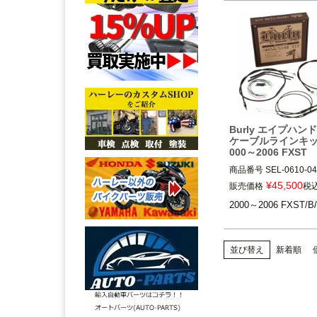
BURLY BRAND(バ
ンド)
Burly エイプハ
ケーブルラインキッ
000～2006 FXST
商品番号
SEL-0610-04
B30-1011(D型番:0610-
¥
45,500
販売価格
税
型番:773015)

2000～2006 FXST/B
B30-1015(D型番:0610-
(B型番:773016)

B30-1019(D型番:0610-
(B型番:773017)

並び替え
新着順
2000～2006 FXST/B/D

BURLY BRAND(バ
ンド)