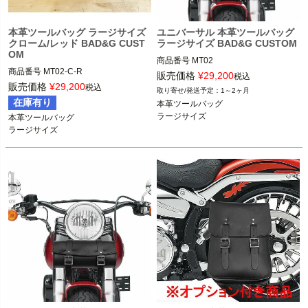
本革ツールバッグ ラージサイズ
ユニバーサル 本革ツールバッグ
クローム/レッド BAD&G CUST
ラージサイズ BAD&G CUSTOM
OM
商品番号
MT02

商品番号
MT02-C-R

販売価格
¥
29,200
税込
BAD&G CUSTOM（バッド＆Gカスタ
BAD&G CUSTOM（バッド＆Gカスタ
販売価格
¥
29,200
税込
1～2ヶ月
ム）
在庫有り
本革ツールバッグ

ラージサイズ
本革ツールバッグ

ラージサイズ