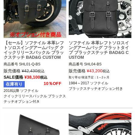
【セール】ソフテイル 本革レフ
ソフテイル 本革レフトソロスイ
トソロスイングアームバッグ ク
ングアームバッグ フラットタイ
イックリリースバックル ブラッ
プ ブラックステッチ BAD&G C
クステッチ BAD&G CUSTOM
USTOM
商品番号
SHL01-Q-BS

商品番号
SHL04-BS

販売価格
¥
42,430
販売価格
¥
43,200
税込
税込
2018以降 ソフテイル

1984～2017 ソフテイル

SALE価格
¥
38,100
税込
1～2ヶ月
10％OFF
1984～2017 ソフテイル

在庫有り
BAD&G CUSTOM（バッド＆Gカスタ
BAD&G CUSTOM（バッド＆Gカスタ
ブラックステッチオプション付き
2018以降 ソフテイル

ム）
ム）
クイックリリースバックル ブラックス
テッチオプション付き