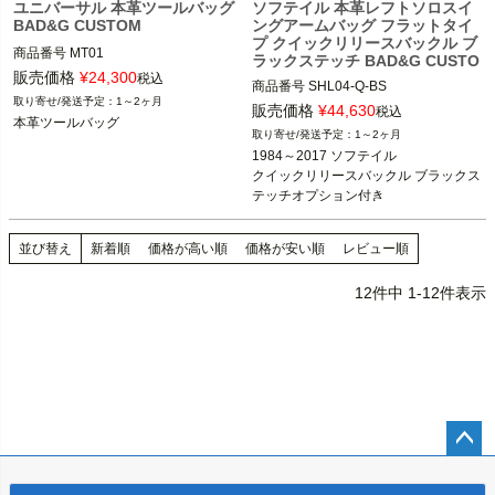
ユニバーサル 本革ツールバッグ
ソフテイル 本革レフトソロスイ
BAD&G CUSTOM
ングアームバッグ フラットタイ
プ クイックリリースバックル ブ
商品番号
MT01

ラックステッチ BAD&G CUSTO
販売価格
¥
24,300
M
税込
商品番号
SHL04-Q-BS

BAD&G CUSTOM（バッド＆Gカスタ
1～2ヶ月
販売価格
¥
44,630
税込
ム）
本革ツールバッグ
1984～2017 ソフテイル

1～2ヶ月
1984～2017 ソフテイル

BAD&G CUSTOM（バッド＆Gカスタ
クイックリリースバックル ブラックス
ム）
テッチオプション付き
並び替え
新着順
価格が高い順
価格が安い順
レビュー順
12
件中
1
-
12
件表示
ペー
ジト