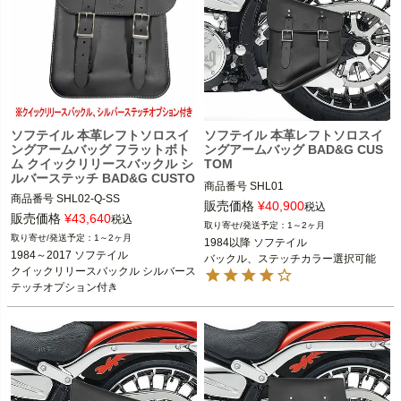
ソフテイル 本革レフトソロスイ
ソフテイル 本革レフトソロスイ
ングアームバッグ フラットボト
ングアームバッグ BAD&G CUS
ム クイックリリースバックル シ
TOM
ルバーステッチ BAD&G CUSTO
商品番号
SHL01

M
商品番号
SHL02-Q-SS

販売価格
¥
40,900
税込
販売価格
¥
43,640
1984以降 ソフテイル

税込
1～2ヶ月
1984～2017 ソフテイル

1～2ヶ月
1984以降 ソフテイル

BAD&G CUSTOM（バッド＆Gカスタ
1984～2017 ソフテイル

バックル、ステッチカラー選択可能
BAD&G CUSTOM（バッド＆Gカスタ
ム）
クイックリリースバックル シルバース
ム）
テッチオプション付き