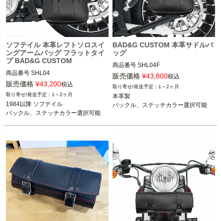
ソフテイル 本革レフトソロスイ
BAD&G CUSTOM 本革サドルバ
ングアームバッグ フラットタイ
ッグ
プ BAD&G CUSTOM
商品番号
SHL04F

商品番号
SHL04

販売価格
¥
43,800
税込
1984以降 ソフテイル

販売価格
¥
43,200
税込
1～2ヶ月
1984以降 ソフテイル

1～2ヶ月
本革製

BAD&G CUSTOM（バッド＆Gカスタ
1984以降 ソフテイル

バックル、ステッチカラー選択可能
BAD&G CUSTOM（バッド＆Gカスタ
ム）
バックル、ステッチカラー選択可能
ム）