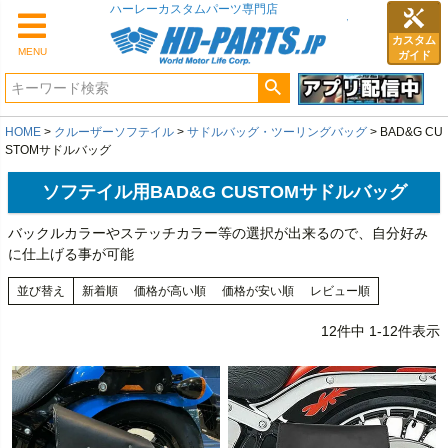
カスタム
MENU
ガイド
HOME
クルーザーソフテイル
サドルバッグ・ツーリングバッグ
BAD&G CU
STOMサドルバッグ
ソフテイル用BAD&G CUSTOMサドルバッグ
バックルカラーやステッチカラー等の選択が出来るので、自分好み
に仕上げる事が可能
並び替え
新着順
価格が高い順
価格が安い順
レビュー順
12
件中
1
-
12
件表示