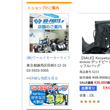
ショップのご案内
(株)ワールドモーターライフ
【SALE】Kuryaky
entum デッドビ
東京都練馬区田柄3-12-16
ッフルバッグ
03-5933-9305
商品番号
5223

¥
28,300
販売価格
税
>>
詳細な地図を見る
Kuryakyn（クリアキ
¥
26,800
SALE価格
税
5％
在庫有り
容量：23L