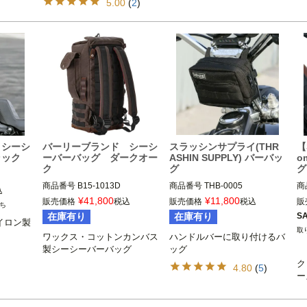
5.00
(
2
)
 シーシ
バーリーブランド シーシ
スラッシンサプライ(THR
【
ラック
ーバーバッグ ダークオー
ASHIN SUPPLY) バーバッ
o
ク
グ
グ
商品番号
B15-1013D

商品番号
THB-0005

商
込
2BC：070282

旧型番：THB-0001

¥
41,800
¥
11,800
販売価格
税込
販売価格
税込
販
ち
3OT:3510-0103

k
在庫有り
在庫有り
S
イロン製
Burly Brand（バーリーブラン
リーブラン
ド）
Thrashin Supply（スラッシン
ワックス・コットンカンバス
ハンドルバーに取り付けるバ
サプライ）
製シーシーバーバッグ
ッグ
ク
4.80
(
5
)
ー