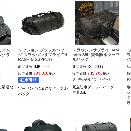
レミアム
ミッション ダッフルバッ
スラッシンサプライ Defe
【
ックラ
グ スラッシンサプライ(TH
nder 35L 完全防水ダッフ
ラ
RASHIN SUPPLY)
ルバッグ
バ
商品番号
TMB-0000

商品番号
TSL-0005
商
3OT:3512-0269

¥
33,000
¥
45,700
込
販売価格
税込
販売価格
税込
販
在庫有り
週
1～2ヶ月
Thrashin Supply（スラッシン
に最適な
完全防水ダッフルバッグ

飛
サプライ）
ツーリングに最適なダッフル
容量35L
ッ
バック
出
最