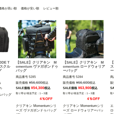
価格が高い順
価格が安い順
レビュー順
0DE T
【SALE】クリアキン M
【SALE】クリアキン M
【
クスクル
omentum ヴァガボンドゥ
omentum ロードウォリア
ス
グ
バッグ
ーバッグ
ー
商品番号
5285

商品番号
5284

商
¥
56,600
¥
66,600
込
販売価格
税込
販売価格
税込
販
マン）
kuryakyn（クリアキン）
kuryakyn（クリアキン）
K
¥
54,300
¥
63,900
SALE価格
税込
SALE価格
税込
S
ち
1～3週
1～3週
ルバッグ
4％OFF
4％OFF
クリアキン Momentumシリ
クリアキン Momentumシリ
エ
ーズ ヴァガボンドゥバッグ 
ーズ ロードウォリアーバッ
ロ