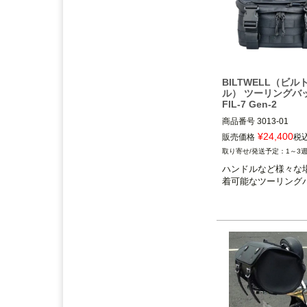
アンドディーエキゾース
ト）
の取り扱いを始めまし
た。
2025.3
feture ヘルメット（フュー
チャーヘルメット）
の取り
BILTWELL（ビル
ル） ツーリングバッ
扱いを始めました。
FIL-7 Gen-2
2025.1
商品番号
3013-01

DEAN SPEED （ディーンス
¥
24,400
販売価格
税
ピード）
の取り扱いを始め
3OT：3515-0244

1～3
ました。
ハンドルなど様々な
BILTWELL（ビルト
2024.12
Blow Performance Exhaust
s（ブローパフォーマンスエ
キゾースト）
の取り扱いを
始めました。
2024.11
By City（バイ シティ）
の日
本総代理店となりました。