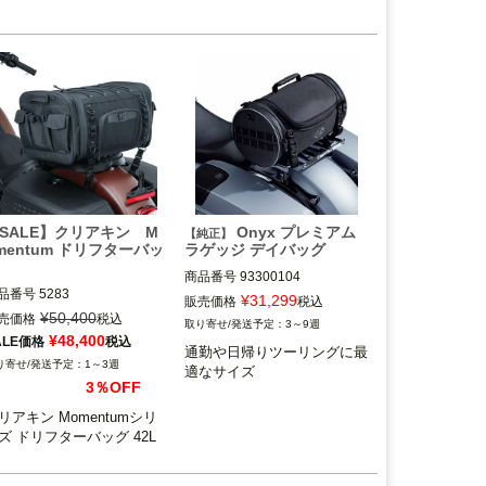
SALE】クリアキン M
Onyx プレミアム
【純正】
mentum ドリフターバッ
ラゲッジ デイバッグ
商品番号
93300104
品番号
5283

¥
31,299
販売価格
税込
¥
50,400
売価格
税込
3～9週
uryakyn（クリアキン）
¥
48,400
ALE価格
税込
通勤や日帰りツーリングに最
1～3週
適なサイズ
3％OFF
リアキン Momentumシリ
ズ ドリフターバッグ 42L