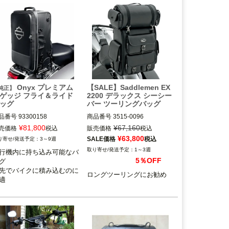
Onyx プレミアム
【SALE】Saddlemen EX
純正】
ゲッジ フライ＆ライド
2200 デラックス シーシー
ッグ
バー ツーリングバッグ
品番号
93300158
商品番号
3515-0096

¥
81,800
¥
67,160
売価格
税込
販売価格
税込
SaddleMen（サドルマン）
¥
63,800
SALE価格
税込
3～9週
1～3週
行機内に持ち込み可能なバ
5％OFF
グ

先でバイクに積み込むのに
ロングツーリングにお勧め
適