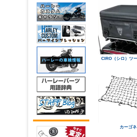
CIRO（シロ）ツ
カーゴネ