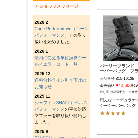
ショップメッセージ
2026.2
Cone Performance（コーン
パフォーマンス））
の取り
扱いを始めました。
2026.1
便利に使える単位換算ツー
ル／エラーコード一覧
バーリーブランド
ーバーバッグ ブ
2025.12
商品番号
B15-1013B

送料無料ライン引き下げの
2BC：070283

¥
42,600
販売価格
税
お知らせ
2HD：750-05515

生産待
2025.11
頑丈なコーデュラナ
Burly Brand（バー
シャフト（SHAFT）ベルズ
シーシーバーバッグ
ド）
パフォーマンス
の車検対応
マフラーを取り扱い開始し
ました。
2025.9
FALCON（ファルコン）
の