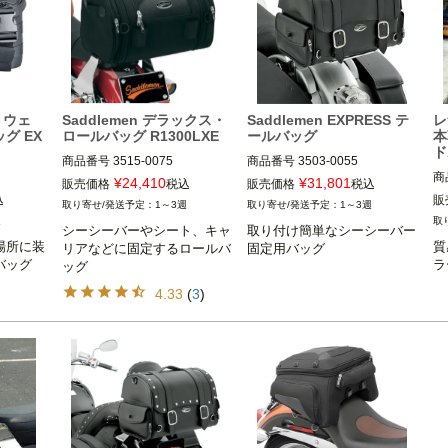
トウェ
Saddlemen デラックス・
Saddlemen EXPRESS テ
レ
グ EX
ロールバッグ R1300LXE
ールバッグ
本
ド
商品番号
3515-0075

商品番号
3503-0055

商
¥
24,410
¥
31,801
販売価格
税込
販売価格
税込
SaddleMen（サドルマン）
SaddleMen（サドルマン）
込
販
1～3週
1～3週
L
週
シーシーバーやシート、キャ
取り付け簡単なシーシーバー
ス
場所に装
質
ウェル）
リアなどに固定するロールバ
固定用バッグ
ラ
ッグ
4.33
(
3
)