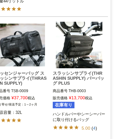
量44リットル
ッセンジャーバッグ ス
スラッシンサプライ(THR
ッシンサプライ(THRAS
ASHIN SUPPLY) バーバッ
IN SUPPLY)
グ PLUS
品番号
TSB-0009

商品番号
THB-0003

hrashin Supply（スラッシン
3OT:3510-0102

¥
37,700
¥
13,700
売価格
税込
販売価格
税込
プライ）
在庫有り
1～2ヶ月
Thrashin Supply（スラッシン
収容量：32L
サプライ）
ハンドルバーやシーシーバー
に取り付けるバッグ
5.00
(
4
)