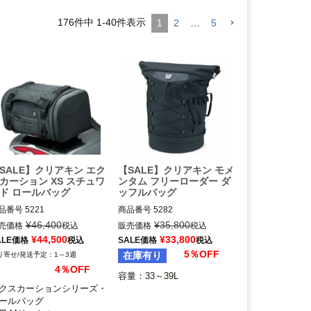
176
件中
1
-
40
件表示
1
2
…
5
SALE】クリアキン エク
【SALE】クリアキン モメ
カーション XS スチュワ
ンタム フリーローダー ダ
ド ロールバッグ
ッフルバッグ
品番号
5221

商品番号
5282

Kuryakyn（クリアキン）
¥
46,400
¥
35,800
売価格
税込
販売価格
税込
uryakyn（クリアキン）
¥
44,500
¥
33,800
ALE価格
税込
SALE価格
税込
5％OFF
在庫有り
1～3週
4％OFF
容量：33～39L
クスカーションシリーズ・
ールバッグ
