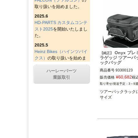
取り扱いを始めました。
2025.6
HD-PARTS カスタムコンテ
スト2025
を開始いたしまし
た。
2025.5
Heinz Bikes（ハインツバイ
Onyx プ
【純正】
ラゲッジ ツアーパ
クス）
の取り扱いを始めま
ックバッグ
した。
商品番号
93300123
ハーレーパーツ
2025.4
¥
60,682
業販取引
販売価格
税
Figurati Designs（フィグラ
3～9
ティデザイン）
の取り扱い
ツアーパックラック
を始めました。
サイズ
2025.4
Indian Larry Motorcycles
の
取り扱いを始めました。
2025.4
D&D エキゾースト（ディー