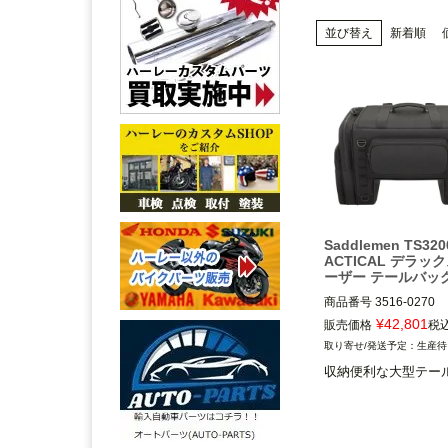
並び替え
新着順
Saddlemen TS320
ACTICAL デラッ
ーザー テールバッ
商品番号
3516-0270

¥
42,801
販売価格
税
SaddleMen（サドル
生産待
収納便利な大型テー