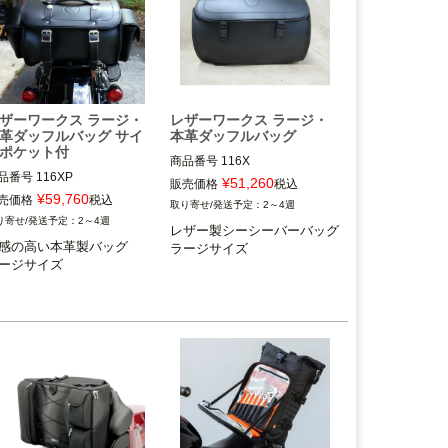
ザーワークス ラージ・
レザーワークス ラージ・
革ダッフルバッグ サイ
本革ダッフルバッグ
ポケット付
商品番号
116X

品番号
116XP

¥
51,260
販売価格
税込
Leatherworks（レザーワーク
¥
59,760
売価格
税込
2～4週
eatherworks（レザーワーク
ス）
2～4週
）
レザー製シーシーバーバッグ

感の高い本革製バッグ

ラージサイズ
ージサイズ