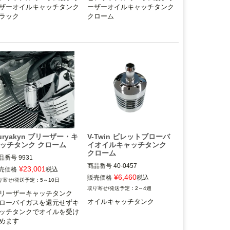
ザーオイルキャッチタンク

ーザーオイルキャッチタンク

ロダクツ）
プロダクツ）
ラック
クローム
uryakyn ブリーザー・キ
V-Twin ビレットブローバ
ッチタンク クローム
イオイルキャッチタンク
クローム
品番号
9931

商品番号
40-0457

uryakyn（クリアキン）
¥
23,001
売価格
税込
¥
6,460
販売価格
税込
5～10日
ハーレーダビッドソン全車種

2～4週
リーザーキャッチタンク

※別途ブリーザーボルト、ホー
オイルキャッチタンク
ローバイガスを還元せずキ
ス等が必要

ッチタンクでオイルを受け
めます
V-Twin（ブイツイン）