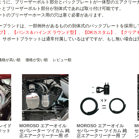
ように、ブリーザーボルト部分とバックプレートが一体型のエアクリー
トとブリーザーボルト部分が別体式であれば取り付け可能です。
ートのブリーザーホース用の穴は塞ぐ必要があります。
ーブランドは、一部例外があるものの別体式のバックプレートを採用し
ップ】、【バンス＆ハインズ ラウンド型】、【DKカスタム】、【クリアキ
、サポートブラケットは通常付属しているはずですが、もし無い場合は
価格が高い順
価格が安い順
レビュー順
レイド
MOROSO エアーオイル
MOROSO エアーオイル
M
キット
セパレーター ツイカム 純
セパレーター ツイカム 純
セ
正エアークリーナー用 ポ
正エアークリーナー用 ブ
ン