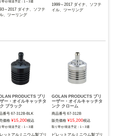
1～3週
993～2017 ビッグツイン(エ
1999～2017 ダイナ、ソフテ
993～2017 ダイナ、ソフテ
、ツインカム) ダイナ、ソフ
イル、ツーリング
※電子制御スロットル車は不可
ル、ツーリング
電子制御スロットル車は不可
Motor Cycle Storehouse（モー
ターサイクルストアハウス）
ag Specialties（ドラッグス
シャリティーズ）
OLAN PRODUCTS ブリ
GOLAN PRODUCTS ブリ
ザー・オイルキャッチタ
ーザー・オイルキャッチタ
ク ブラック
ンク クローム
品番号
67-312B-BLK

商品番号
67-312B

D：274-0766

2HD：274-0765

¥
15,200
¥
15,200
売価格
税込
販売価格
税込
E:021689

3OT：2110-6731

1～3週
1～3週
レットアルミニウム製ブリ
ビレットアルミニウム製ブリ
OLAN PRODUCTS（ゴラン
GOLAN PRODUCTS（ゴラン