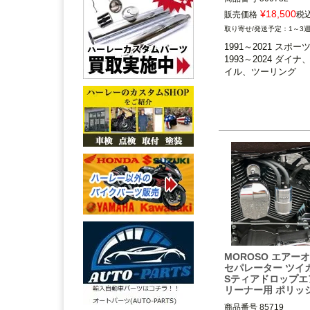
¥
18,500
販売価格
税
1991～2021 スポーツ
1～3
1993～2024 ダイナ
1991～2021 スポー
ル、ツーリング

1993～2024 ダイ
イル、ツーリング
MotorCycleStoreho
ターサイクルストアハ
MOROSO エアー
セパレーター ツイカ
Sティアドロップエ
リーナー用 ポリッ
商品番号
85719
