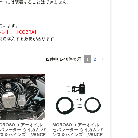
ナーには装着することはできません。
ています。
ン】、【COBRA】
別途購入する必要があります。
42
件中
1
-
40
件表示
1
2
OROSO エアーオイル
MOROSO エアーオイル
パレーター ツイカム バ
セパレーター ツイカム バ
ス＆ハインズ （VANCE
ンス＆ハインズ （VANCE