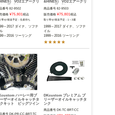
HINES） VO2エアークリ
&HINES） VO2エアークリ
ナー用 ポリッシュ
ーナー用 ブラック
品番号
82-9502

商品番号
82-9503

999～2017 ダイナ、ソフテイ
1999～2017 ダイナ、ソフテイ
¥
75,801
¥
75,801
売価格
税込
販売価格
税込
ル

生産待ち
1～3週
999～2016 ツーリング FLH
1999～2016 ツーリング FLH
999～2017 ダイナ、ソフテ
1999～2017 ダイナ、ソフテ
、FLTR、FLHX、FLHR

T、FLTR、FLHX、FLHR

ル

イル

999～2016 ツーリング
1999～2016 ツーリング
OROSO（モロソ）
MOROSO（モロソ）
Kcustom ハーレー用ブ
DKcustom プレミアム ブ
ーザーオイルキャッチタ
リーザーオイルキャッチタ
クキット ビッグツイン
ンク
商品番号
DK-TC-BRT-CC

品番号
DK-PR-CC-BRT-TC

1999～2017 ダイナ
