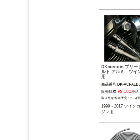
アンドディーエキゾース
クトリー）
ト）
の取り扱いを始めまし
た。
2025.3
feture ヘルメット（フュー
チャーヘルメット）
の取り
扱いを始めました。
2025.1
DEAN SPEED （ディーンス
ピード）
の取り扱いを始め
DKcustom ブリ
ルト アルミ ツイ
ました。
用
2024.12
商品番号
DK-ACI-ALBB
Blow Performance Exhaust
¥
9,180
販売価格
税込
s（ブローパフォーマンスエ
2～4
キゾースト）
の取り扱いを
1999～2017 ツインカム
1999～2017 ツイ
始めました。
ジン用
DK Custom（ＤＫカ
2024.11
By City（バイ シティ）
の日
本総代理店となりました。