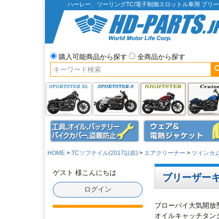
ハーレー、ツーリングTC/電子制御スロットル車用 ブリ
購入可能商品から探す
全商品から探す
HOME
TCソフテイル(2017以前)
エアクリーナー
ツインカ
ゲスト 様こんにちは
ブリーザーキ
ログイン
ブローバイ大気開放
オイルキャッチタン