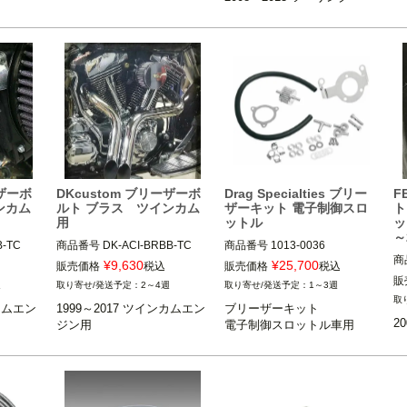
クトリー）
ツ)
ーザーボ
DKcustom ブリーザーボ
Drag Specialties ブリー
F
ンカム
ルト ブラス ツインカム
ザーキット 電子制御スロ
ト
用
ットル
ッ
～
-TC

商品番号
DK-ACI-BRBB-TC

商品番号
1013-0036

商
¥
9,630
¥
25,700
販売価格
税込
販売価格
税込
1999～2017 ツインカム

販
週
2～4週
1～3週
2


2008～2017 ソフテイル、ダイ
ンカムエン
1999～2017 ツインカムエン
ブリーザーキット

DK Custom（DKカスタム）
ナ
※電子制御スロットル車
2
ジン用
電子制御スロットル車用
FE
スタム）
2008～2016 ツーリング
※電子制御スロットル車
Drag Specialties（ドラッグス
ペシャリティーズ）