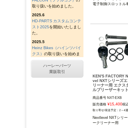
電子制御スロットル
※電子制御スロットル
取り扱いを始めました。
2025.6
Motor Cycle Storeh
ターサイクルストアハ
HD-PARTS カスタムコンテ
スト2025
を開始いたしまし
た。
2025.5
Heinz Bikes（ハインツバイ
クス）
の取り扱いを始めま
した。
ハーレーパーツ
2025.4
業販取引
Figurati Designs（フィグラ
KEN'S FACTORY Ne
ティデザイン）
の取り扱い
vel NXTシリーズ
リーナー用 エクス
を始めました。
ルブリーザーキット
ックアルマイト
2025.4
商品番号
NXT-EXB

Indian Larry Motorcycles
の
¥
15,400
販売価格
税
取り扱いを始めました。
ネクストレベルNXTシ
2～4
アクリーナー装着車

2025.4
Nextlevel NXTシ
D&D エキゾースト（ディー
ークリーナー用
KEN'S FACTORY（