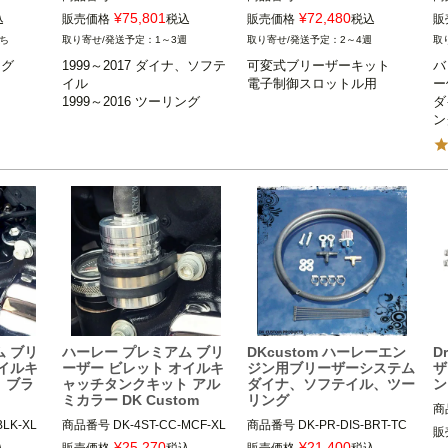
1999～2017 ダイナ、ソフテイ
¥
75,801
¥
72,480
込
販売価格
税込
販売価格
税込
販
ル

DKカスタム製エアクリーナー
1
ち
1～3週
2～4週
1999～2016 ツーリング FLH
装着車等

2
ング
1999～2017 ダイナ、ソフテ
可変式ブリーザーキット

バ


T、FLTR、FLHX、FLHR

2
イル

電子制御スロットル用
ー
0304B, 1
DK Custom（DKカスタム）

※
1999～2016 ツーリング
ダ
B装着車

MOROSO（モロソ）
ー
ン
※カラーの選択項目が無いので
付
発注時のカラー選択が分からな
確
い。とりあえず写真のアルミ仕
上げにしておきます。
D
ム ブリ
ハーレー プレミアム ブリ
DKcustom ハーレーエン
D
オイルキ
ーザー ビレット オイルキ
ジン用ブリーザーシステム
ザ
 ブラ
ャッチタンクキット アル
ダイナ、ソフテイル、ツー
ン
ミカラー DK Custom
リング
商
LK-XL

商品番号
DK-4ST-CC-MCF-XL

商品番号
DK-PR-DIS-BRT-TC

販
オプショ
※発注時はPクランプオプショ
¥
25,270
¥
21,400