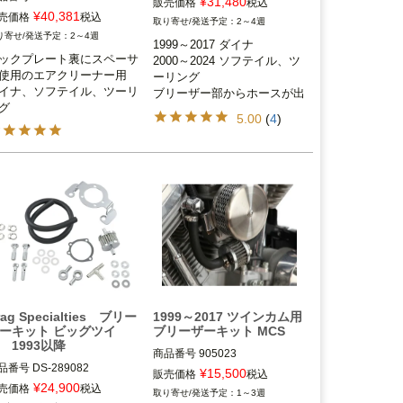
¥
31,480
販売価格
税込
2000～2024 ソフテイル、ツー
¥
40,381
売価格
税込
2～4週
999～2017 ダイナ

リング

2～4週
000～2024 ソフテイル

1999～2017 ダイナ

ックプレート裏にスペーサ
000～2024 ツーリング

2000～2024 ソフテイル、ツ
DK-CUSTOM
使用のエアクリーナー用

エアクリーナー（バックプレ
ーリング

イナ、ソフテイル、ツーリ
ト）の形状によっては、取り
ブリーザー部からホースが出
グ
けできない物もあるので、要
ているエアクリーナー用
5.00
(
4
)
認。

K-CUSTOM
rag Specialties ブリー
1999～2017 ツインカム用
ーキット ビッグツイ
ブリーザーキット MCS
 1993以降
商品番号
905023

品番号
DS-289082

¥
15,500
販売価格
税込
1993～2017 ダイナ、ソフテイ
¥
24,900
売価格
税込
1～3週
ル、ツーリング
