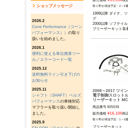
販売価格
税
ン追加する必要あり。

ショップメッセージ
2～4
1999以降 ダイナ、
1999以降 ダイナ、ツ
グ

2000以降 ソフテイル

2026.2
2000以降 ソフテイル

ブリーザーキット装着車
Cone Performance（コーン
ブリーザーキット装
パフォーマンス））
の取り
DK Custom（DK カ
扱いを始めました。
2026.1
便利に使える単位換算ツー
ル／エラーコード一覧
2025.12
送料無料ライン引き下げの
お知らせ
2025.11
2008～2017 ツイ
シャフト（SHAFT）ベルズ
電子制御スロットル
リーザーキット MC
パフォーマンス
の車検対応
マフラーを取り扱い開始し
商品番号
905039

ました。
¥
16,100
販売価格
税
2008～2017 ソフテ
1～3
2025.9
ナ
※電子制御スロット
ブリーザーキット

2008～2016 ツーリン
FALCON（ファルコン）
の