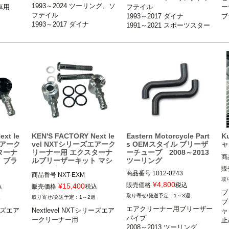
1993～2024 ツーリング、ソ
車用
フテイル

ー
車
プ
フテイル

1993～2017 ダイナ

ブ
1993～2017 ダイナ
1991～2021 スポーツスター
ouse（モー
ウス）
xt le
KEN'S FACTORY Next le
Eastern Motorcycle Part
K
エアーク
vel NXTシリーズエアーク
s OEMスタイル ブリーザ
ャ
ターナ
リーナー用 エクスターナ
ーチューブ 2008～2013
商
 ブラ
ルブリーザーキット マシ
ツーリング
K
ンカット
販
商品番号
1012-0243

商品番号
NXT-EXM

OEM型番：29502-08A

¥
4,800
販売価格
税込
¥
15,400
込
販売価格
税込
ブ
リーズエ
ネクストレベルNXTシリーズエ
1～3週
週
1～2週
2008～2013 ツーリング

ブ
アクリーナー装着車

エアクリーナー用ブリーザー
リーズエア
Nextlevel NXTシリーズエア
ャ
パイプ

eastern motorcycle parts(イー
ークリーナー用
止
ケンズファ
KEN'S FACTORY（ケンズファ
2008～2013 ツーリング
スタン モーターサイクル パー