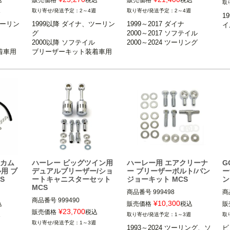
込
販売価格
税込
販売価格
税込
ン追加する必要あり。

1999～2017 ダイナ

1
週
2～4週
2～4週
2000～2017 ソフテイル

1
ボ
ツーリン
1999以降 ダイナ、ツーリン
1999～2017 ダイナ

ーリング

1999以降 ダイナ、ツーリング

2000～2024 ツーリング

イ
グ

2000～2017 ソフテイル

2000以降 ソフテイル

※
2000以降 ソフテイル

2000～2024 ツーリング
用

ブリーザーキット装着車用

DK Custom（ＤＫカスタム）
着車用
ブリーザーキット装着車用
Dr
スタム）
DK Custom（DK カスタム）
ペ
ンカム
ハーレー ビッグツイン用
ハーレー用 エアクリーナ
G
用 ブ
デュアルブリーザー/ショ
ー ブリーザーボルト/バン
ー
S
ートキャニスターセット
ジョーキット MCS
ン
MCS
商品番号
999498
商
商品番号
999490
2H
¥
10,300
込
販売価格
税込
販
イル、ダイ
9N
¥
23,700
販売価格
税込
週
1～3週
ル車
1～3週
1993～2024 ツーリング、ソ
ビ
グ
G