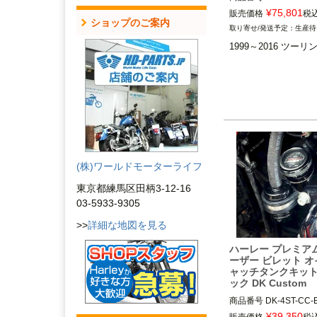
M型番：mor85719

¥
75,801
販売価格
税
ショップのご案内
2T14：mor85719

生産待
2HD：82-9504

1999～2016 ツーリ
1999～2016 ツーリング
S&S 170-0303B, 170-
70-0305B, 170-0312
MOROSO（モロソ）
(株)ワールドモーターライフ
東京都練馬区田柄3-12-16
03-5933-9305
>>
詳細な地図を見る
ハーレー プレミア
ーザー ビレット 
ャッチタンクキット
ック DK Custom
商品番号
DK-4ST-CC-B
※発注時はPクランプ
¥
39,350