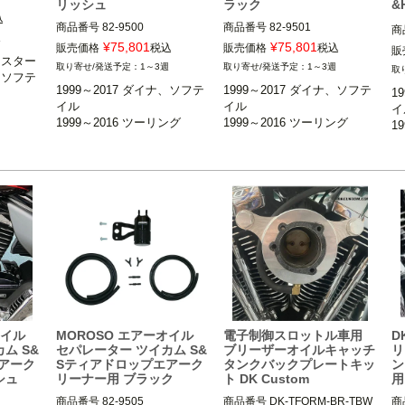
リッシュ
ラック
&
ー
込
商品番号
82-9500

商品番号
82-9501

商
スター

週
1999～2017 ダイナ、ソフテイ
1999～2017 ダイナ、ソフテイ
¥
75,801
¥
75,801
1
、ソフテイ
販売価格
税込
販売価格
税込
販
ル

ル

ツスター

ル

1～3週
1～3週
1999～2016 ツーリング FLH
1999～2016 ツーリング FLH
ナ、ソフテ
1
1999～2017 ダイナ、ソフテ
1999～2017 ダイナ、ソフテ
T、FLTR、FLHX、FLHR

T、FLTR、FLHX、FLHR

1
T
use（モー
イル

イル

イ
ウス）
1999～2016 ツーリング
1999～2016 ツーリング
MOROSO（モロソ）
1
M
MOROSO（モロソ）
オイル
MOROSO エアーオイル
電子制御スロットル車用
D
ム S&
セパレーター ツイカム S&
ブリーザーオイルキャッチ
リ
アーク
Sティアドロップエアーク
タンクバックプレートキッ
ン
シュ
リーナー用 ブラック
ト DK Custom
用
商品番号
82-9505

商品番号
DK-TFORM-BR-TBW

商