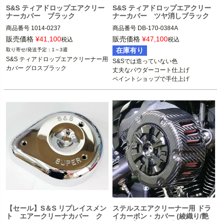
S&S ティアドロップエアクリー
S&S ティアドロップエアクリー
ナーカバー ブラック
ナーカバー ツヤ消しブラック
商品番号
1014-0237

商品番号
DB-170-0384A

M型番：170-0384A

販売価格
¥
41,100
販売価格
¥
47,100
税込
税込
在庫有り
1～3週
Super E/Gキャブレター、CVキャブ/E
S&Sのティアドロップ・エアクリーナ
S&S ティアドロップエアクリーナー用
S&Sでは造っていない色

FI用のティアドロップエアクリーナー

ー装着車

カバー グロスブラック
丈夫なパウダーコート仕上げ

1991～2021 スポーツスター

ペイントショップで手仕上げ
S&S
1993～2017 ダイナ

1999～2017 ソフテイル

2002～2016 ツーリング

S&S（エスアンドエス）
【セール】S＆S リプレイスメン
ステルスエアクリーナー用 ドラ
ト エアークリーナカバー ク
イカーボン・カバー (綾織り/艶