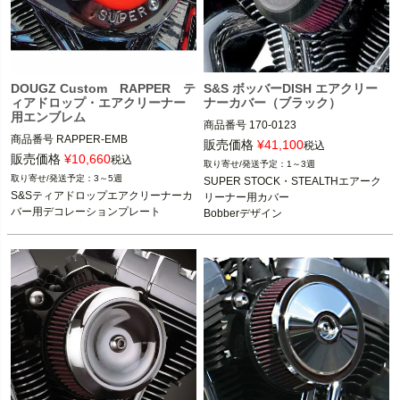
DOUGZ Custom RAPPER テ
S&S ボッバーDISH エアクリー
ィアドロップ・エアクリーナー
ナーカバー（ブラック）
用エンブレム
商品番号
170-0123

商品番号
RAPPER-EMB

販売価格
¥
41,100
税込
販売価格
¥
10,660
税込
1～3週
S&Sのスーパーストック・ステルス・
3～5週
SUPER STOCK・STEALTHエアーク
DOUGZ Custom（ダグズカスタム）
エアクリーナー装着車

S&Sティアドロップエアクリーナーカ
リーナー用カバー

バー用デコレーションプレート
Bobberデザイン
S&S（エスアンドエス）