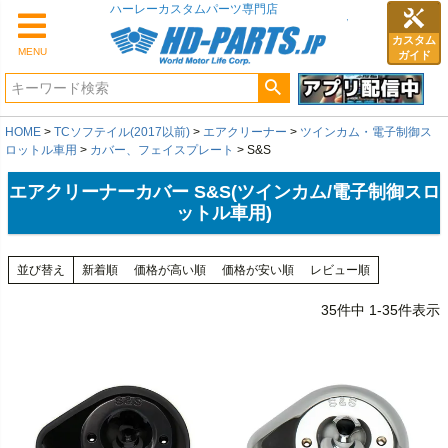
カスタム
MENU
ガイド
HOME
TCソフテイル(2017以前)
エアクリーナー
ツインカム・電子制御ス
ロットル車用
カバー、フェイスプレート
S&S
エアクリーナーカバー S&S(ツインカム/電子制御スロ
ットル車用)
並び替え
新着順
価格が高い順
価格が安い順
レビュー順
35
件中
1
-
35
件表示