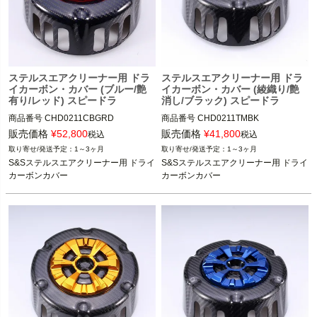
ステルスエアクリーナー用 ドラ
ステルスエアクリーナー用 ドラ
イカーボン・カバー (ブルー/艶
イカーボン・カバー (綾織り/艶
有り/レッド) スピードラ
消し/ブラック) スピードラ
商品番号
CHD0211CBGRD
商品番号
CHD0211TMBK
販売価格
¥
52,800
販売価格
¥
41,800
税込
税込
1～3ヶ月
1～3ヶ月
S&Sステルスエアクリーナー用 ドライ
S&Sステルスエアクリーナー用 ドライ
カーボンカバー
カーボンカバー