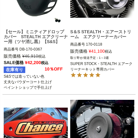
【セール】ミニティアドロップ
S＆S STEALTH・エアーストリ
カバー STEALTH エアクリーナ
ーム エアクリーナーカバー
ー用（ツヤ消し黒）【S&S】
商品番号
170-0118

商品番号
DB-170-0367
D型番:1014-0116

販売価格
¥
41,100
税込
B型番:495388

販売価格
¥
46,910
税込
1～3週
SALE価格
¥
42,200
税込
SUPER STOCK・STEALTH エアーク
SUPER STOCK・STEALTH エアーク
10％OFF
在庫有り
リーナーキット装着車

S&Sでは造っていない色

丈夫なパウダーコート仕上げ

S&S（エスアンドエス）
ペイントショップで手仕上げ