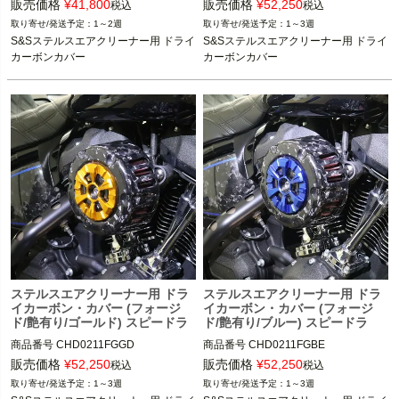
販売価格
¥
41,800
販売価格
¥
52,250
税込
税込
1～2週
1～3週
S&Sステルスエアクリーナー用 ドライ
S&Sステルスエアクリーナー用 ドライ
カーボンカバー
カーボンカバー
ステルスエアクリーナー用 ドラ
ステルスエアクリーナー用 ドラ
イカーボン・カバー (フォージ
イカーボン・カバー (フォージ
ド/艶有り/ゴールド) スピードラ
ド/艶有り/ブルー) スピードラ
商品番号
CHD0211FGGD
商品番号
CHD0211FGBE
販売価格
¥
52,250
販売価格
¥
52,250
税込
税込
1～3週
1～3週