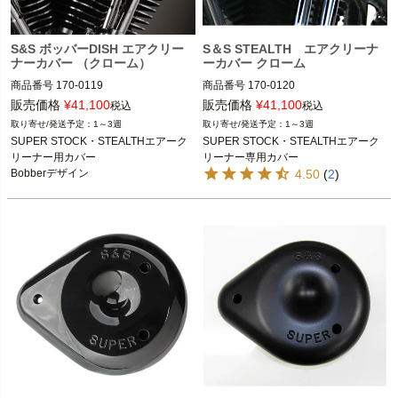
S&S ボッバーDISH エアクリー
S＆S STEALTH エアクリーナ
ナーカバー （クローム）
ーカバー クローム
商品番号
170-0119

商品番号
170-0120

D型番:1014-0120

販売価格
¥
41,100
販売価格
¥
41,100
税込
税込
B型番:495390

1～3週
1～3週
S&Sのスーパーストック・ステルス・
SUPER STOCK・STEALTHエアーク
SUPER STOCK・STEALTHエアーク
エアクリーナー装着車

SUPER STOCK・STEALTHエアーク
リーナー用カバー

リーナー専用カバー
リーナー装着車

Bobberデザイン
4.50
(
2
)
S&S（エスアンドエス）
S&S（エスアンドエス）