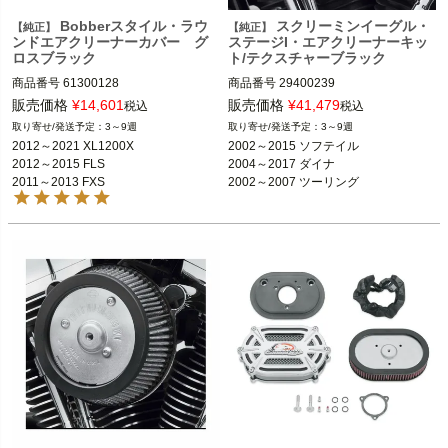
Bobberスタイル・ラウ
スクリーミンイーグル・
【純正】
【純正】
ンドエアクリーナーカバー グ
ステージI・エアクリーナーキッ
ロスブラック
ト/テクスチャーブラック
商品番号
61300128

商品番号
29400239

2008～2015 ソフテイル
販売価格
¥
14,601
販売価格
¥
41,479
税込
税込
※CVOソフテイルは不可
3～9週
3～9週
2012～2021 XL1200X

2012～2021 XL1200X

2002～2015 ソフテイル

2012～2015 FLS

※アクセサリーエアクリーナーカバー
2012～2015 FLS

2004～2017 ダイナ

装着車
2011～2013 FXS
2002～2007 ツーリング

※標準装備のラウンドエアクリーナー
2004～2007 EFIソフテイル

装着車
2002～2007 EFIツーリング

Harley Davidson（ハーレー ダビッド
Harley Davidson（ハーレー ダビッド
ソン）
ソン）