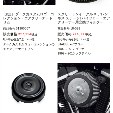
ダークカスタムロゴ・コ
スクリーミンイーグル & アレン
【純正】
レクション・エアクリーナート
ネス ステージ1ハイフロー・エア
リム
クリーナー用交換フィルター
商品番号
61300057

商品番号
18-098

スクリーミンイーグルおよびアレンネ
販売価格
¥
27,124
販売価格
¥
14,900
税込
税込
スのステージ1エアクリーナー装着車

3～9週
1～3週
ツインカムモデル、エボリューション
ダークカスタムロゴ・コレクションの
STAGEIハイフロー

ARLEN NESS（アレンネス）

エアクリーナートリム
2002～2017 ダイナ

※標準のエアクリーナー装着車
1999～2015 ソフテイル

※2014以降 ツーリング、2016以降 ソ
スクリーミンイーグルおよびアレンネ
1998～2021 スポーツスター

フテイル、2008以降 ダイナは不可
スのステージ1エアクリーナー装着車

2002～2007 ツーリング
ケーブルスロットル車

Screamin Eagle（スクリーミンイーグ
02-17 ダイナ

ル）
99-15 ソフテイル

98-20 スポーツスター

02-07 ツーリング

ARLEN NESS（アレンネス）