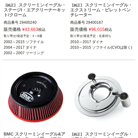
スクリーミンイーグル・
スクリーミンイーグル・
【純正】
【純正】
ステージI・エアクリーナーキッ
エクストリーム・ビレットベン
ト/クローム
チレーター
商品番号
29400240

商品番号
29400167

2004～2015 ソフテイル 
販売価格
¥
43,663
販売価格
¥
96,015
税込
税込
※CVOソフテイルは不可
3～9週
生産待ち
2008～2017 ダイナ

2010～2017 ダイナ

2002～2015 ソフテイル

2010～2017 ダイナ

2002～2007 ツーリング

2010～2015 ソフテイル 
※CVOは除く
2004～2017 ダイナ

2002～2007 ツーリング

Harley Davidson（ハーレー ダビッド
Screamin Eagle（スクリーミンイーグ
※FI/ケーブルスロットル車用
ソン）
ル）
BMC スクリーミンイーグル&ア
スクリーミンイーグル・
【純正】