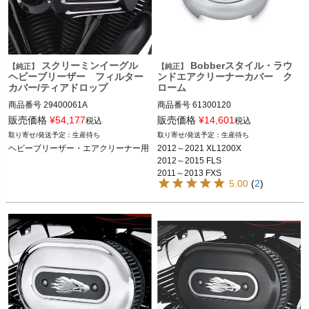
スクリーミンイーグル
Bobberスタイル・ラウ
【純正】
【純正】
ヘビーブリーザー フィルター
ンドエアクリーナーカバー ク
カバー/ティアドロップ
ローム
商品番号
29400061A

商品番号
61300120

販売価格
¥
54,177
販売価格
¥
14,601
税込
税込
生産待ち
生産待ち
ヘビーブリーザー・エアクリーナー装
2012～2021 XL1200X

ヘビーブリーザー・エアクリーナー用
2012～2021 XL1200X

着車

2012～2015 FLS

2012～2015 FLS

2011～2013 FXS
Screamin Eagle（スクリーミンイーグ
※標準装備のラウンドエアクリーナー
5.00
(
2
)
ル）
装着車
Harley Davidson（ハーレー ダビッド
ソン）