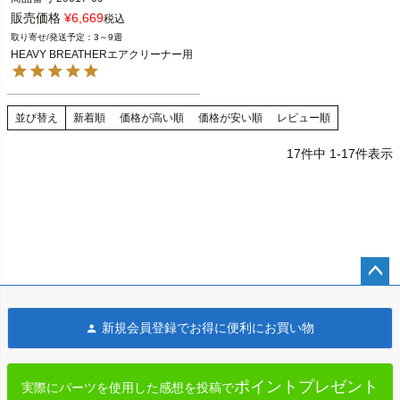
販売価格
¥
6,669
税込
3～9週
HEAVY BREATHERエアクリーナー搭
HEAVY BREATHERエアクリーナー用
載の全てのハーレーダビッドソン

Screamin Eagle（スクリーミンイーグ
ル）
並び替え
新着順
価格が高い順
価格が安い順
レビュー順
17
件中
1
-
17
件表示
ペー
ジト
新規会員登録でお得に便利にお買い物
ップ
へ
ポイントプレゼント
実際にパーツを使用した感想を投稿で