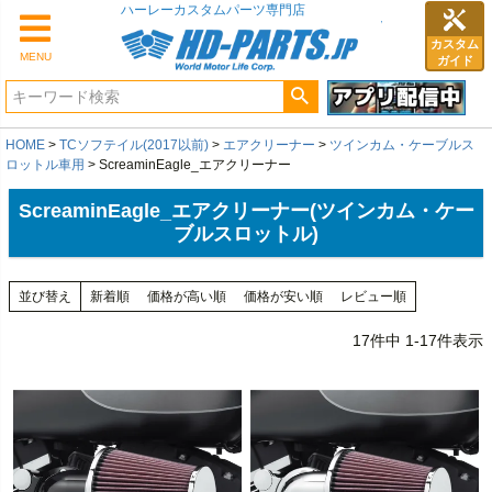
カスタム
MENU
ガイド
HOME
TCソフテイル(2017以前)
エアクリーナー
ツインカム・ケーブルス
ロットル車用
ScreaminEagle_エアクリーナー
ScreaminEagle_エアクリーナー(ツインカム・ケー
ブルスロットル)
並び替え
新着順
価格が高い順
価格が安い順
レビュー順
17
件中
1
-
17
件表示