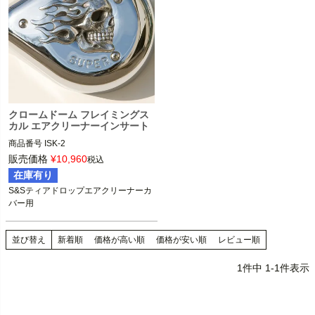
クロームドーム フレイミングス
カル エアクリーナーインサート
商品番号
ISK-2

販売価格
¥
10,960
税込
在庫有り
S&Sティアドロップエアクリーナーカ
S&Sティアドロップエアクリーナーカ
バー

バー用
CHROME DOME(クローム ドーム)
並び替え
新着順
価格が高い順
価格が安い順
レビュー順
1
件中
1
-
1
件表示