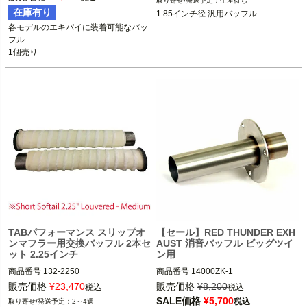
生産待ち
ソフテイル、ツーリング

在庫有り
1.85インチ径 汎用バッフル
Drag Specialties（ドラッグスペシャ
各モデルのエキパイに装着可能なバッ
WorldMotorWorks（ワールドモーター
リティーズ）
フル

ワークス）
1個売り
TABパフォーマンス スリップオ
【セール】RED THUNDER EXH
ンマフラー用交換バッフル 2本セ
AUST 消音バッフル ビッグツイ
ット 2.25インチ
ン用
商品番号
132-2250

商品番号
14000ZK-1

販売価格
¥
23,470
販売価格
¥
8,200
税込
税込
TAB Performance（TABパフォーマン
レッドサンダーマフラー装着車

SALE価格
¥
5,700
税込
2～4週