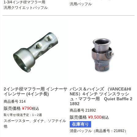
1-3/4インチ径マフラー用

汎用バッフル
汎用クワイエットバッフル
2インチ径マフラー用 インナーサ
バンス＆ハインズ （VANCE&HI
イレンサー (4インチ長)
NES）4インチ ツインスラッシ
ュ・マフラー用 Quiet Baffle 2
商品番号
314
1892
販売価格
¥
790
税込
商品番号
21892

1～2週
D型番：1861-0593

販売価格
¥
9,500
税込
スポーツスター、ダイナ、ソフテイル 
在庫有り
他
ラウンドタイプ4インチ・ツインスラ
ッシュスリップオンマフラー装着車
