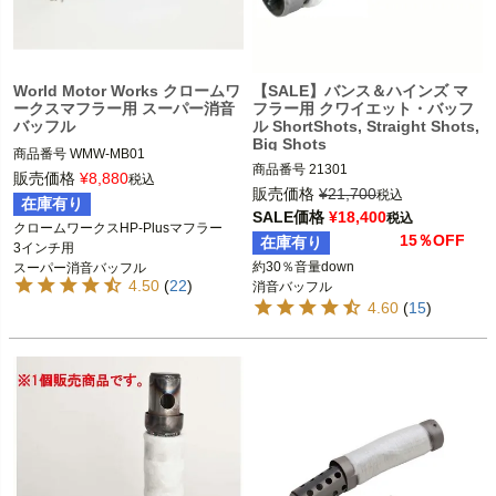
World Motor Works クロームワ
【SALE】バンス＆ハインズ マ
ークスマフラー用 スーパー消音
フラー用 クワイエット・バッフ
バッフル
ル ShortShots, Straight Shots,
Big Shots
商品番号
WMW-MB01

商品番号
21301

販売価格
¥
8,880
税込
2BC：VH7012

販売価格
¥
21,700
クロームワークスの3インチ・スリッ
税込
在庫有り
3OT：1861-0072

プオンマフラー（スポーツスター、ダ
SALE価格
¥
18,400
税込
クロームワークスHP-Plusマフラー

イナ、ソフテイル）

15％OFF
在庫有り
3インチ用

V&H ショートショット・スタッガー
約30％音量down

スーパー消音バッフル
ド・マフラー

WorldMotorWorks（ワールドモーター
4.50
(
22
)
消音バッフル
V&H ストレート・ショット・マフラー

ワークス）

4.60
(
15
)
V&H ビッグショット・スタッガード・
マフラー

発注：JINWELL METAL/James

V&H ロングショットHS・マフラー

Baffle KW1 qty100
V&H サイドショット・マフラー

V&H スタッガードデュアル・マフラー

Vance&Hines（バンス＆ハインズ）