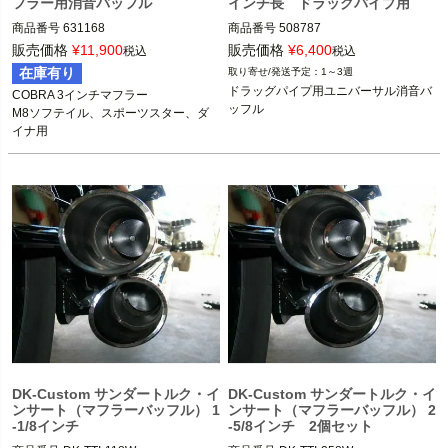
フラー用消音バッフル
インチ長 ドラッグパイプ用
商品番号
631168

商品番号
508787

メーカー：9026

販売価格
¥
11,900
販売価格
¥
6,400
税込
税込
MCS型番:915586

PAUGHCO(パウコ)
在庫有り
1～3週
D型番:1861-0578

ドラッグパイプ用ユニバーサル消音バ
COBRA 3インチマフラー

ッフル
M8ソフテイル、スポーツスター、ダ
COBRA（コブラ）
DK-Custom サンダートルク・イ
DK-Custom サンダートルク・イ
ンサート（マフラーバッフル） 1
ンサート（マフラーバッフル） 2
-1/8インチ
-5/8インチ 2個セット