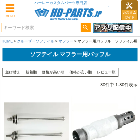
カスタム
MENU
ガイド
HOME
クルーザーソフテイル
マフラー
マフラー用バッフル ソフテイル用
ソフテイル マフラー用バッフル
並び替え
新着順
価格が高い順
価格が安い順
レビュー順
30
件中
1
-
30
件表示