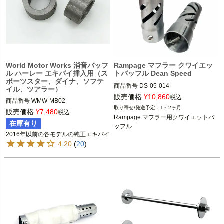
World Motor Works 消音バッフ
Rampage マフラー クワイエッ
ル ハーレー エキパイ挿入用（ス
トバッフル Dean Speed
ポーツスター、ダイナ、ソフテ
商品番号
DS-05-014

イル、ツアラー）
販売価格
¥
10,860
税込
商品番号
WMW-MB02

DEAN SPEED （ディーンスピード）
1～2ヶ月
2016以前 スポーツスター、ダイナ、
販売価格
¥
7,480
税込
Rampage マフラー用クワイエットバ
ソフテイル、ツーリング

在庫有り
ッフル
2016年以前の各モデルの純正エキパイ
WorldMotorWorks（ワールドモーター
4.20
(
20
)
ワークス）