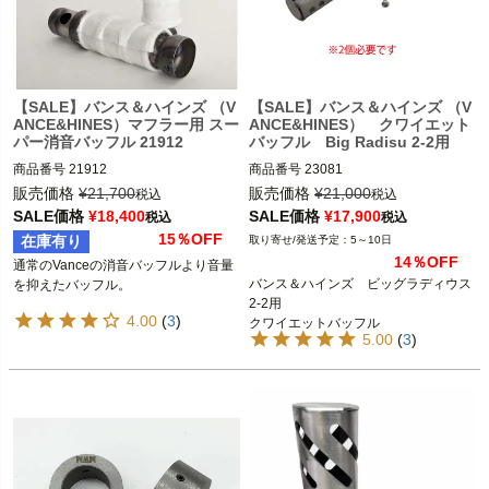
【SALE】バンス＆ハインズ （V
【SALE】バンス＆ハインズ （V
ANCE&HINES）マフラー用 スー
ANCE&HINES） クワイエット
パー消音バッフル 21912
バッフル Big Radisu 2-2用
商品番号
21912

商品番号
23081

ショートショットスタッガード/サイド
D型番：1861-1204

販売価格
¥
21,700
販売価格
¥
21,000
税込
税込
ショット/ストレートショットHSスリ
B型番：VH7112

SALE価格
¥
18,400
SALE価格
¥
17,900
税込
税込
ップオン/ビッグショットスタッガー
15％OFF
在庫有り
5～10日
ド/ビッグショットロング/ビッグショ
以下のバンス＆ハインズのBig Radisu 
14％OFF
通常のVanceの消音バッフルより音量
ットデュアルズ装着車

2-2マフラー装着車
バンス＆ハインズ　ビッグラディウス
を抑えたバッフル。

※スポーツスター用を除く
2-2用

26065、 46065、 26069、 26071、 2
4.00
(
3
)
クワイエットバッフル
6007、 46071、 46029、 46069、 26
5.00
(
3
)
055、 46055、26041、 46075、2607
5

Vance&Hines（バンス＆ハインズ）