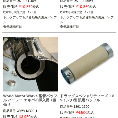
商品番号
DK-TTI-118W

商品番号
DK-TTI-258W

口径1.5インチ（38.1mm）以上マフラ
口径3インチ（76.2mm）以上マフラー

販売価格
¥
10,860
販売価格
¥
10,860
税込
税込
ー

2～4週
2～4週
DK-Custom
トルクアップ＆消音効果の汎用バッフ
トルクアップ＆消音効果の汎用バッフ
DK-Custom
ル

ル

音量調節可能

音量調節可能

1-1/8インチ

2-5/8インチ

World Motor Works 消音バッフ
ドラッグスペシャリティーズ 1.8
ル ハーレー エキパイ挿入用 1個
5インチ径 汎用バッフル
売り
商品番号
1861-1190

商品番号
WMW-MB02-1

販売価格
¥
4,500
税込
2016以前 スポーツスター、ダイナ、
直径2インチのエキゾーストパイプ

販売価格
¥
3,980
税込