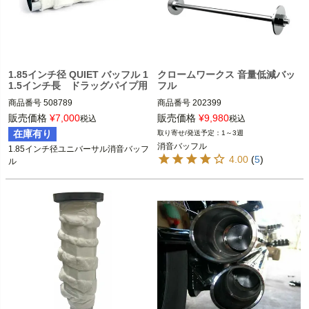
1.85インチ径 QUIET バッフル 1
クロームワークス 音量低減バッ
1.5インチ長 ドラッグパイプ用
フル
商品番号
508789

商品番号
202399

メーカー型番：202399,D型番：1861-
販売価格
¥
7,000
販売価格
¥
9,980
税込
税込
1.85インチ径マフラーに装着可能

0806

在庫有り
1～3週
消音バッフル
1.85インチ径ユニバーサル消音バッフ
PAUGHCO(パウコ)
3インチ HP-Plusマフラー

4.00
(
5
)
ル
Khrome Werks（クローム ワークス）