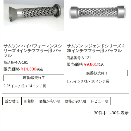
サムソン ハイパフォーマンスシ
サムソン レジェンドシリーズ 2.
リーズ 4インチマフラー用 バッ
25インチマフラー用 バッフル
フル
商品番号
A-121

商品番号
A-161

販売価格
¥
9,801
税込
レジェンドシリーズ2.25インチフルエ
販売価格
¥
14,300
税込
サムソン ハイパフォーマンス・4イン
廃番/販売終了
キゾーストマフラー

廃番/販売終了
チ径スリップオンマフラー

SAMSON（サムソン）
SAMSON（サムソン）
並び替え
新着順
価格が高い順
価格が安い順
レビュー順
30
件中
1
-
30
件表示