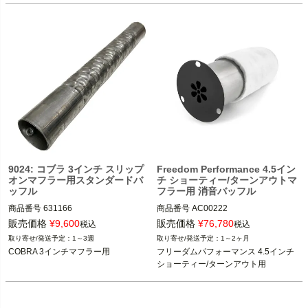
Vance&Hines（バンス＆ハインズ）
9024: コブラ 3インチ スリップ
Freedom Performance 4.5イン
オンマフラー用スタンダードバ
チ ショーティー/ターンアウトマ
ッフル
フラー用 消音バッフル
商品番号
631166

商品番号
AC00222
MCS型番:915563

販売価格
¥
9,600
販売価格
¥
76,780
税込
税込
D型番:1861-0576

1～3週
1～2ヶ月
COBRA 3インチマフラー用
フリーダムパフォーマンス 4.5インチ 
COBRA（コブラ）
ショーティー/ターンアウト用