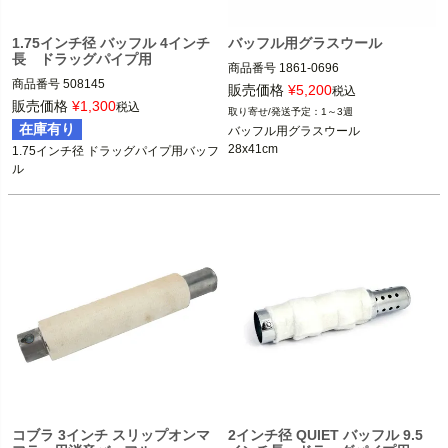
1.75インチ径 バッフル 4インチ
バッフル用グラスウール
長 ドラッグパイプ用
商品番号
1861-0696

商品番号
508145

販売価格
¥
5,200
税込
SUPERTRAP（スーパートラップ）
販売価格
¥
1,300
税込
1～3週
PAUGHCO(パウコ)
在庫有り
バッフル用グラスウール

28x41cm
1.75インチ径 ドラッグパイプ用バッフ
ル
コブラ 3インチ スリップオンマ
2インチ径 QUIET バッフル 9.5