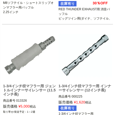
ス）
M8ソフテイル・ショートスリップオ
30％OFF
在庫有り
RED THUNDER EXHAUST (レッドサ
ンマフラー用バッフル

RED THUNDER EXHAUST用 消音バ
ンダー　エキゾースト)
2.25インチ
ッフル

ビッグツイン用(ダイナ、ソフテイル、
ツーリング)
1-3/4インチ径マフラー用 ジェン
1-3/4インチ径マフラー用 インナ
トルインナーサイレンサー (11.5
ーサイレンサー (12インチ長)
インチ長)
商品番号
000225
商品番号
013326
販売価格
¥
1,620
税込
販売価格
¥
5,000
税込
在庫有り
1～2週
1-3/4インチ径マフラー用
