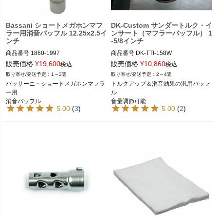
Bassani ショートメガホンマフ
DK-Custom サンダートルク・イ
ラー用消音バッフル 12.25x2.5イ
ンサート（マフラーバッフル） 1
ンチ
-5/8インチ
商品番号
1860-1997

商品番号
DK-TTI-158W

M型番：B22122Q
口径2インチ（50.8mm）以上マフラー

販売価格
¥
19,600
販売価格
¥
10,860
税込
税込
1～3週
2～4週
DK-Custom
バッサーニ・ショートメガホンマフラ
トルクアップ＆消音効果の汎用バッフ
ー用

ル

消音バッフル
音量調節可能

5.00
(
3
)
5.00
(
2
)
1-5/8インチ
