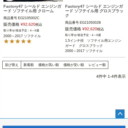
Factory47 シールド エンジンガ
Factory47 シールド エンジンガ
ード ソフテイル用 クローム
ード ソフテイル用 グロスブラッ
ク
商品番号
EG2105002C

商品番号
EG2105002B

販売価格
¥
92,620
税込
5/16-18×7/8→004717　1本

販売価格
¥
92,620
税込
4～6週
3/8-16x1-1/4→004741　2本

4～6週
2000～2017 ソフテイル
2000～2017 ソフテイル

3/8-16→004969　2本

1.5インチ径　ソフテイル用エンジン
5/16-18→004967　1本

ガード　グロスブラック

Factory47
を付属させる

2000～2017 ソフテイル
2000～2017 ソフテイル

並び替え
新着順
価格が高い順
価格が安い順
レビュー順
Factory47（ファクトリー47）
4
件中
1
-
4
件表示
ペー
ジト