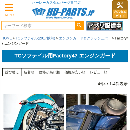
カスタム
MENU
ガイド
HOME
TCソフテイル(2017以前)
エンジンガード＆クラッシュバー
Factory4
7 エンジンガード
TCソフテイル用Factory47 エンジンガード
並び替え
新着順
価格が高い順
価格が安い順
レビュー順
4
件中
1
-
4
件表示