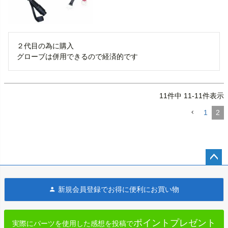
２代目の為に購入

グローブは併用できるので経済的です
11
件中
11
-
11
件表示
1
2
ペー
ジト
新規会員登録でお得に便利にお買い物
ップ
へ
ポイントプレゼント
実際にパーツを使用した感想を投稿で