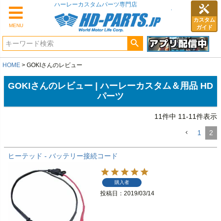
ハーレーカスタムパーツ専門店
カスタム
MENU
ガイド
HOME
GOKIさんのレビュー
GOKIさんのレビュー | ハーレーカスタム＆用品 HD
パーツ
11
件中
11
-
11
件表示
1
2
ヒーテッド - バッテリー接続コード
購入者
投稿日
2019/03/14