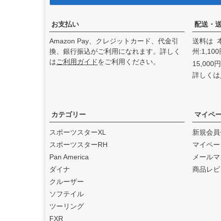
アンドディーエキゾース
ト）
の取り扱いを始めまし
た。
お支払い
配送・
2025.3
Amazon Pay、クレジットカード、代金引
送料は 
feture ヘルメット（フュー
換、銀行振込がご利用になれます。詳しく
州:1,1
チャーヘルメット）
の取り
は
ご利用ガイド
をご利用ください。
15,00
扱いを始めました。
詳しくは
2025.1
DEAN SPEED （ディーンス
ピード）
の取り扱いを始め
ました。
カテゴリー
マイペ
2024.12
スポーツスターXL
新規会員
Blow Performance Exhaust
スポーツスターRH
マイペー
s（ブローパフォーマンスエ
Pan America
メールマ
キゾースト）
の取り扱いを
ダイナ
商品レビ
始めました。
クルーザー
2024.11
ソフテイル
By City（バイ シティ）
の日
ツーリング
本総代理店となりました。
FXR