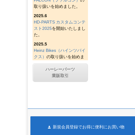
取り扱いを始めました。
2025.6
HD-PARTS カスタムコンテ
スト2025
を開始いたしまし
た。
2025.5
Heinz Bikes（ハインツバイ
クス）
の取り扱いを始めま
した。
ハーレーパーツ
2025.4
業販取引
Figurati Designs（フィグラ
ティデザイン）
の取り扱い
を始めました。
2025.4
Indian Larry Motorcycles
の
取り扱いを始めました。
2025.4
新規会員登録でお得に便利にお買い物
D&D エキゾースト（ディー