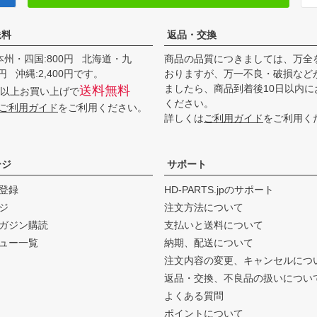
送料
返品・交換
本州・四国:800円 北海道・九
商品の品質につきましては、万全
00円 沖縄:2,400円です。
おりますが、万一不良・破損など
ましたら、商品到着後10日以内に
送料無料
0円以上お買い上げで
ください。
ご利用ガイド
をご利用ください。
詳しくは
ご利用ガイド
をご利用く
ージ
サポート
登録
HD-PARTS.jpのサポート
ジ
注文方法について
ガジン購読
支払いと送料について
ュー一覧
納期、配送について
注文内容の変更、キャンセルにつ
返品・交換、不良品の扱いについ
よくある質問
ポイントについて