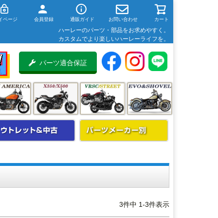
イページ
会員登録
通販ガイド
お問い合わせ
カート
ハーレーのパーツ・部品をお求めやすく。
カスタムでより楽しいハーレーライフを。
パーツ適合保証
3
件中
1
-
3
件表示