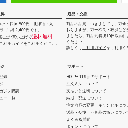
送料
返品・交換
本州・四国:800円 北海道・九
商品の品質につきましては、万全
00円 沖縄:2,400円です。
おりますが、万一不良・破損など
ましたら、商品到着後10日以内に
送料無料
0円以上お買い上げで
ください。
ご利用ガイド
をご利用ください。
詳しくは
ご利用ガイド
をご利用く
ージ
サポート
登録
HD-PARTS.jpのサポート
ジ
注文方法について
ガジン購読
支払いと送料について
ュー一覧
納期、配送について
注文内容の変更、キャンセルにつ
返品・交換、不良品の扱いについ
よくある質問
ポイントについて