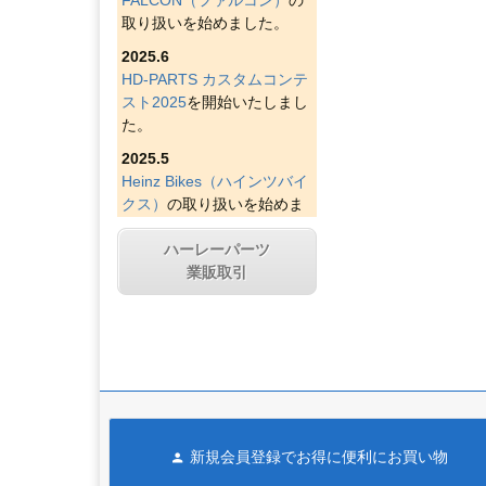
取り扱いを始めました。
2025.6
HD-PARTS カスタムコンテ
スト2025
を開始いたしまし
た。
2025.5
Heinz Bikes（ハインツバイ
クス）
の取り扱いを始めま
した。
ハーレーパーツ
2025.4
業販取引
Figurati Designs（フィグラ
ティデザイン）
の取り扱い
を始めました。
2025.4
Indian Larry Motorcycles
の
取り扱いを始めました。
2025.4
新規会員登録でお得に便利にお買い物
D&D エキゾースト（ディー