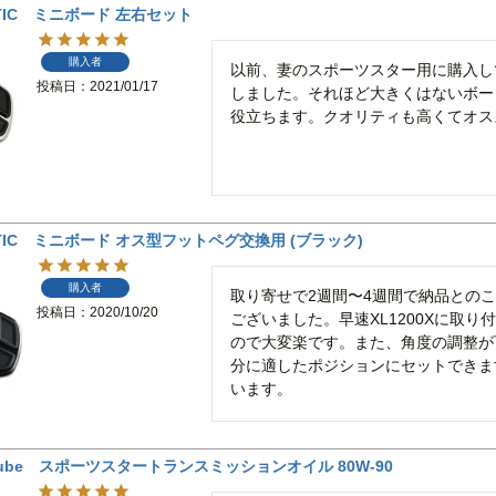
TIC ミニボード 左右セット
購入者
以前、妻のスポーツスター用に購入し
投稿日
2021/01/17
しました。それほど大きくはないボー
役立ちます。クオリティも高くてオス
TIC ミニボード オス型フットペグ交換用 (ブラック)
購入者
取り寄せで2週間〜4週間で納品との
投稿日
2020/10/20
ございました。早速XL1200Xに取
ので大変楽です。また、角度の調整が
分に適したポジションにセットできま
います。
portlube スポーツスタートランスミッションオイル 80W-90