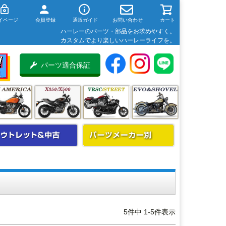
イページ
会員登録
通販ガイド
お問い合わせ
カート
ハーレーのパーツ・部品をお求めやすく。
カスタムでより楽しいハーレーライフを。
パーツ適合保証
5
件中
1
-
5
件表示