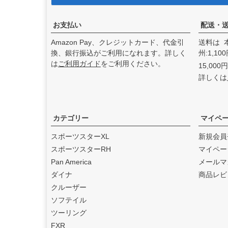
アンドディーエキゾース
ト）
の取り扱いを始めまし
た。
お支払い
配送・
2025.3
Amazon Pay、クレジットカード、代金引
送料は 
feture ヘルメット（フュー
換、銀行振込がご利用になれます。詳しく
州:1,1
チャーヘルメット）
の取り
は
ご利用ガイド
をご利用ください。
15,00
扱いを始めました。
詳しくは
2025.1
DEAN SPEED （ディーンス
ピード）
の取り扱いを始め
ました。
カテゴリー
マイペ
2024.12
スポーツスターXL
新規会員
Blow Performance Exhaust
スポーツスターRH
マイペー
s（ブローパフォーマンスエ
Pan America
メールマ
キゾースト）
の取り扱いを
ダイナ
商品レビ
始めました。
クルーザー
2024.11
ソフテイル
By City（バイ シティ）
の日
ツーリング
本総代理店となりました。
FXR