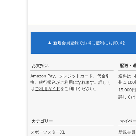
ティデザイン）
の取り扱い
を始めました。
2025.4
Indian Larry Motorcycles
の
取り扱いを始めました。
2025.4
新規会員登録でお得に便利にお買い物
D&D エキゾースト（ディー
アンドディーエキゾース
ト）
の取り扱いを始めまし
た。
お支払い
配送・
2025.3
Amazon Pay、クレジットカード、代金引
送料は 
feture ヘルメット（フュー
換、銀行振込がご利用になれます。詳しく
州:1,1
チャーヘルメット）
の取り
は
ご利用ガイド
をご利用ください。
15,00
扱いを始めました。
詳しくは
2025.1
DEAN SPEED （ディーンス
ピード）
の取り扱いを始め
ました。
カテゴリー
マイペ
2024.12
スポーツスターXL
新規会員