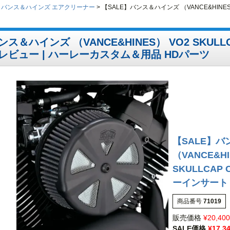
バンス＆ハインズ エアクリーナー
【SALE】バンス＆ハインズ （VANCE&HINE
ンス＆ハインズ （VANCE&HINES） VO2 SKU
 レビュー | ハーレーカスタム＆用品 HDパーツ
【SALE】
（VANCE&HI
SKULLCAP
ーインサート
商品番号
71019
販売価格
¥
20,400
SALE価格
¥
17,3