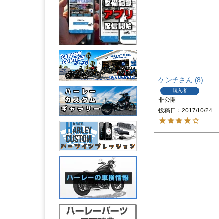
ケンチ
8
購入者
非公開
投稿日
2017/10/24