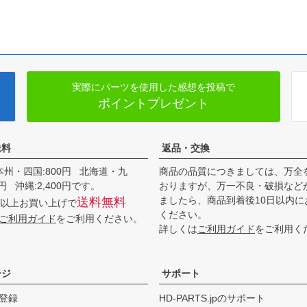
実際にパーツを使用した感想を投稿で
ポイントプレゼント
送料
返品・交換
本州・四国:800円 北海道・九
商品の品質につきましては、万全
00円 沖縄:2,400円です。
おりますが、万一不良・破損など
ましたら、商品到着後10日以内に
送料無料
0円以上お買い上げで
ください。
ご利用ガイド
をご利用ください。
詳しくは
ご利用ガイド
をご利用く
ージ
サポート
登録
HD-PARTS.jpのサポート