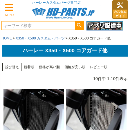
ハーレーカスタムパーツ専門店
カスタム
MENU
ガイド
HOME
X350・X500 カスタム・パーツ
X350・X500 コアガード他
ハーレー X350・X500 コアガード他
並び替え
新着順
価格が高い順
価格が安い順
レビュー順
10
件中
1
-
10
件表示