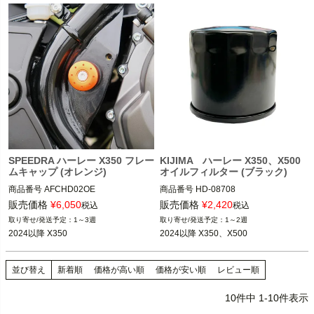
SPEEDRA ハーレー X350 フレー
KIJIMA ハーレー X350、X500
ムキャップ (オレンジ)
オイルフィルター (ブラック)
商品番号
AFCHD02OE
商品番号
HD-08708
販売価格
¥
6,050
販売価格
¥
2,420
税込
税込
1～3週
1～2週
2024以降 X350
2024以降 X350、X500
並び替え
新着順
価格が高い順
価格が安い順
レビュー順
10
件中
1
-
10
件表示