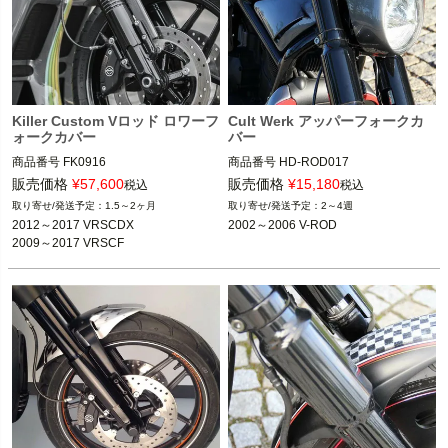
Killer Custom Vロッド ロワーフ
Cult Werk アッパーフォークカ
ォークカバー
バー
商品番号
FK0916
商品番号
HD-ROD017

旧型番：963008

販売価格
¥
57,600
販売価格
¥
15,180
税込
税込
M型番：HD-ROD017

1.5～2ヶ月
2～4週
2012～2017 VRSCDX

2002～2006 V-ROD
2009～2017 VRSCF
※倒立フォークは不可
CULT WERK（カルトワーク）