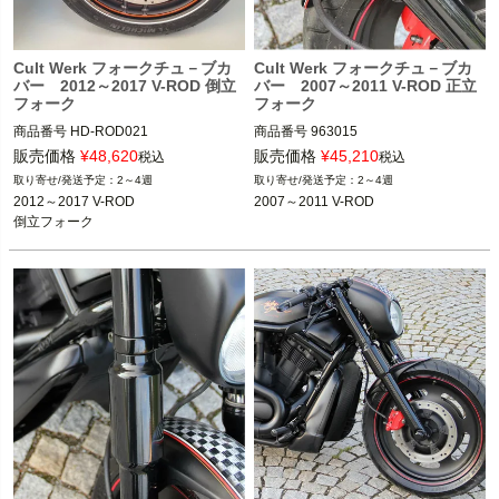
Cult Werk フォークチュ－ブカ
Cult Werk フォークチュ－ブカ
バー 2012～2017 V-ROD 倒立
バー 2007～2011 V-ROD 正立
フォーク
フォーク
商品番号
HD-ROD021

商品番号
963015

旧型番：963000

M型番：HD-ROD020

販売価格
¥
48,620
販売価格
¥
45,210
税込
税込
M型番：HD-ROD021

2～4週
2～4週
2012～2017 V-ROD

2007～2011 V-ROD
※倒立フォークは不可
倒立フォーク
※正立フォークは不可
CULT WERK（カルトワーク）
CULT WERK（カルトワーク）