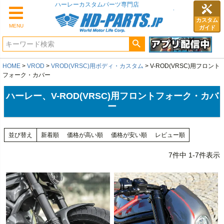
カスタム
MENU
ガイド
HOME
VROD
VROD(VRSC)用ボディ・カスタム
V-ROD(VRSC)用フロント
フォーク・カバー
ハーレー、V-ROD(VRSC)用フロントフォーク・カバ
ー
並び替え
新着順
価格が高い順
価格が安い順
レビュー順
7
件中
1
-
7
件表示