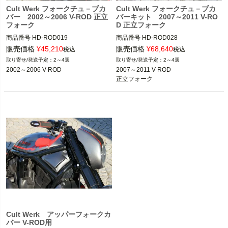
Cult Werk フォークチュ－ブカ
Cult Werk フォークチュ－ブカ
バー 2002～2006 V-ROD 正立
バーキット 2007～2011 V-RO
フォーク
D 正立フォーク
商品番号
HD-ROD019

商品番号
HD-ROD028

旧型番：963014

旧型番：963001

販売価格
¥
45,210
販売価格
¥
68,640
税込
税込
M型番：HD-ROD019

M型番：HD-ROD028

2～4週
2～4週
2002～2006 V-ROD
2007～2011 V-ROD

正立フォーク
※倒立フォークは不可
※倒立フォークは不可
CULT WERK（カルトワーク）
CULT WERK（カルトワーク）
Cult Werk アッパーフォークカ
バー V-ROD用