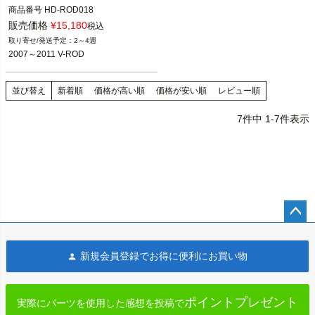
商品番号
HD-ROD018

旧型番：963009

販売価格
¥
15,180
税込
M型番：HD-ROD018

2～4週
2007～2011 V-ROD
2007～2011 V-ROD

CULT WERK（カルトワーク）
並び替え
新着順
価格が高い順
価格が安い順
レビュー順
7
件中
1
-
7
件表示
ペー
ジト
新規会員登録でお得に便利にお買い物
ップ
へ
ポイントプレゼント
実際にパーツを使用した感想を投稿で