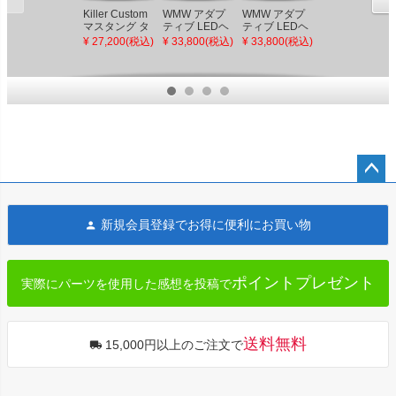
Killer Custom
WMW アダプ
WMW アダプ
HogWorkz V-
マスタング タ
ティブ LEDヘ
ティブ LEDヘ
Rod ブラック
ンクフレーム
ッドライト
ッドライト
LED ヘッドラ
¥ 27,200(税込)
¥ 33,800(税込)
¥ 33,800(税込)
¥ 46,800(税込)
サイドカバー
ブラック
クローム
イト
V-ROD
VROD用
VROD用
ペー
ジト
新規会員登録でお得に便利にお買い物
ップ
へ
ポイントプレゼント
実際にパーツを使用した感想を投稿で
送料無料
15,000円以上のご注文で