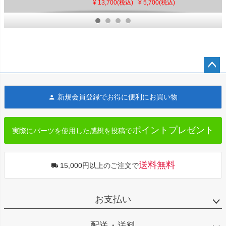
ウンティング
ステンション
ォーク・アッ
¥ 13,700(税込)
¥ 5,700(税込)
¥ 21,100(税込)
ブロック クロ
ブラケット
センブリー リ
ーム
(1.25インチ)
ビルドキッ
ブラック
ト ソフテイ
Memphis
ル、ツアラー
Shades
ペー
ジト
新規会員登録でお得に便利にお買い物
ップ
へ
ポイントプレゼント
実際にパーツを使用した感想を投稿で
送料無料
15,000円以上のご注文で
お支払い
配送・送料