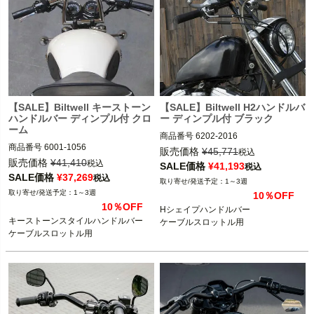
【SALE】Biltwell キーストーン
【SALE】Biltwell H2ハンドルバ
ハンドルバー ディンプル付 クロ
ー ディンプル付 ブラック
ーム
商品番号
6202-2016

商品番号
6001-1056

3OT：0601-5139
販売価格
¥
45,771
税込
3OT：0601-5110
販売価格
¥
41,410
税込
SALE価格
¥
41,193
税込
SALE価格
¥
37,269
税込
1～3週
1～3週
10％OFF
10％OFF
Hシェイプハンドルバー

キーストーンスタイルハンドルバー

ケーブルスロットル用
ケーブルスロットル用