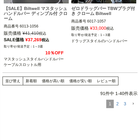
【SALE】Biltwell マスタッシュ
ゼロドラッグバー TBWプラグ付
ハンドルバー ディンプル付 クロ
き クローム Biltwell
ーム
商品番号
6017-1057

商品番号
6013-1056

D型番：0601-5654
販売価格
¥
33,000
税込
3OT：0601-5132
販売価格
¥
41,410
税込
1～3週
SALE価格
¥
37,269
税込
ドラッグスタイルのハンドルバー
1～3週
10％OFF
マスタッシュスタイルハンドルバー

ケーブルスロットル用
並び替え
新着順
価格が高い順
価格が安い順
レビュー順
91
件中
1
-
40
件表示
1
2
3