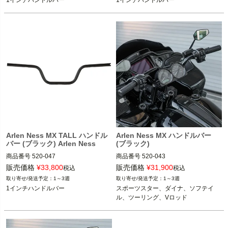
1インチハンドルバー
1インチハンドルバー
Arlen Ness（アレンネス）
Arlen Ness（アレンネス）
Arlen Ness MX TALL ハンドル
Arlen Ness MX ハンドルバー
バー (ブラック) Arlen Ness
(ブラック)
商品番号
520-047

商品番号
520-043

3OT：0601-6761

3OT：0601-5930
販売価格
¥
33,800
販売価格
¥
31,900
税込
税込
1～3週
1～3週
1インチハンドルバー

1インチハンドルバー
スポーツスター、ダイナ、ソフテイ
ル、ツーリング、Vロッド
Arlen Ness（アレンネス）