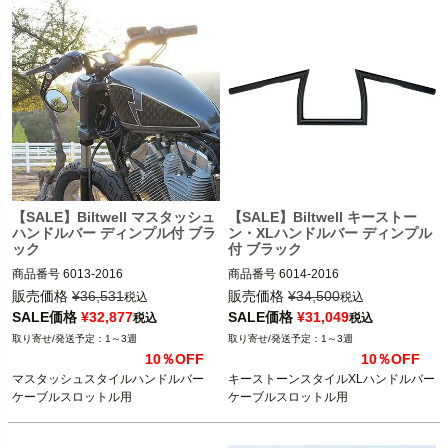
【SALE】Biltwell マスタッシュ
【SALE】Biltwell キーストー
ハンドルバー ディンプル付 ブラ
ン・XLハンドルバー ディンプル
ック
付 ブラック
商品番号
6013-2016

商品番号
6014-2016

3OT：0601-5131
3OT：0601-5133
販売価格
¥
36,531
販売価格
¥
34,500
税込
税込
SALE価格
¥
32,877
SALE価格
¥
31,049
税込
税込
1～3週
1～3週
10％OFF
10％OFF
マスタッシュスタイルハンドルバー

キーストーンスタイルXLハンドルバー

ケーブルスロットル用
ケーブルスロットル用