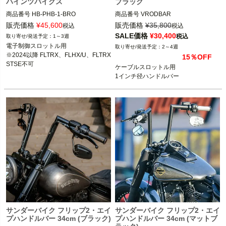
ハインツバイクス
ブラック
商品番号
HB-PHB-1-BRO 

商品番号
VRODBAR

5MS：MCS981937

販売価格
¥
45,600
販売価格
¥
35,800
税込
税込
5MS：705898

2002～2017 Vロッド

SALE価格
¥
30,400
税込
1～3週
他ケーブルスロットル全車種

電子制御スロットル用

2～4週
電子制御スロットル用

※2024以降 FLTRX、FLHX/U、FLTRX
15％OFF
※2024以降 FLTRX、FLHX/U、FLTRX
Killer Custom（キラーカスタム）
STSE不可

ケーブルスロットル用

STSE不可

※2023以降 FLTRXSE、FLHXSE不可

1インチ径ハンドルバー
※2023以降 FLTRXSE、FLHXSE不可

※2025以降 ソフテイル不可

Heinz Bikes（ハインツバイクス）
サンダーバイク フリップ2・エイ
サンダーバイク フリップ2・エイ
プハンドルバー 34cm (ブラック)
プハンドルバー 34cm (マットブ