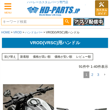
カスタム
MENU
ガイド
HOME
VROD
ハンドルバー
VROD(VRSC)用ハンドル
VROD(VRSC)用ハンドル
並び替え
新着順
価格が高い順
価格が安い順
レビュー順
91
件中
1
-
40
件表示
1
2
3