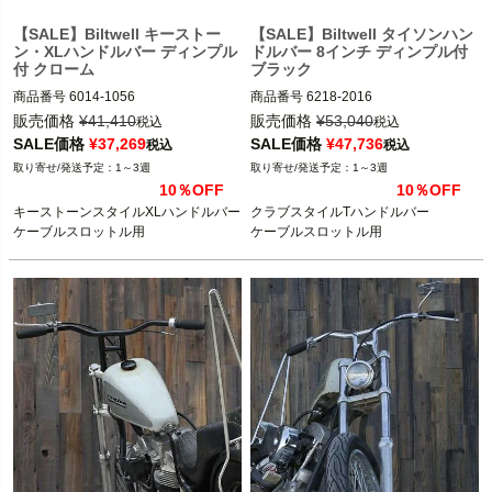
【SALE】Biltwell キーストー
【SALE】Biltwell タイソンハン
ン・XLハンドルバー ディンプル
ドルバー 8インチ ディンプル付
付 クローム
ブラック
商品番号
6014-1056

商品番号
6218-2016

3OT：0601-5134
3OT：0601-5141
販売価格
¥
41,410
販売価格
¥
53,040
税込
税込
SALE価格
¥
37,269
SALE価格
¥
47,736
税込
税込
1～3週
1～3週
10％OFF
10％OFF
キーストーンスタイルXLハンドルバー

クラブスタイルTハンドルバー

ケーブルスロットル用
ケーブルスロットル用