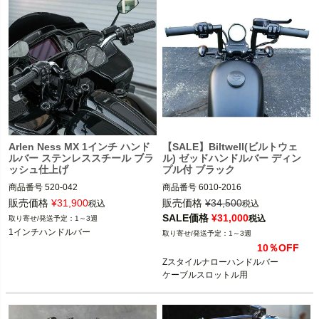
Arlen Ness MX 1インチ ハンド
【SALE】Biltwell(ビルトウェ
ルバー ステンレススチール ブラ
ル) ゼッドハンドルバー ディン
ッシュ仕上げ
プル付 ブラック
商品番号
520-042

商品番号
6010-2016

3OT：0601-5929

3OT：0601-5125
販売価格
¥
31,900
販売価格
¥
34,500
税込
税込
SALE価格
¥
31,000
税込
1～3週
1インチハンドルバー

1インチハンドルバー
1～3週
10％OFF
Arlen Ness（アレンネス）
Zスタイルナローハンドルバー

ケーブルスロットル用