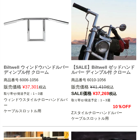
Biltwell ウィンドウハンドルバー
【SALE】Biltwell ゼッドハンド
ディンプル付 クローム
ルバー ディンプル付 クローム
商品番号
6006-1056

商品番号
6010-1056

3OT：0601-5118
3OT：0601-5126
販売価格
¥
37,301
販売価格
¥
41,410
税込
税込
SALE価格
¥
37,269
税込
1～3週
ウィンドウスタイルナローハンドルバ
1～3週
ー

10％OFF
ケーブルスロットル用
Zスタイルナローハンドルバー

ケーブルスロットル用