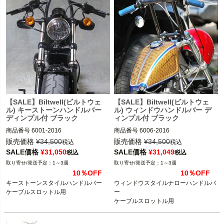
【SALE】Biltwell(ビルトウェ
【SALE】Biltwell(ビルトウェ
ル) キーストーンハンドルバー
ル) ウィンドウハンドルバー デ
ディンプル付 ブラック
ィンプル付 ブラック
商品番号
6001-2016

商品番号
6006-2016

3OT：0601-5109
3OT：0601-5117
販売価格
¥
34,500
販売価格
¥
34,500
税込
税込
SALE価格
¥
31,050
SALE価格
¥
31,049
税込
税込
1～3週
1～3週
10％OFF
10％OFF
キーストーンスタイルハンドルバー

ウィンドウスタイルナローハンドルバ
ケーブルスロットル用
ー

ケーブルスロットル用