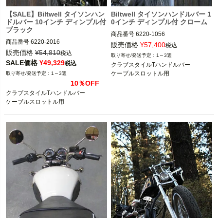
【SALE】Biltwell タイソンハン
Biltwell タイソンハンドルバー 1
ドルバー 10インチ ディンプル付
0インチ ディンプル付 クローム
ブラック
商品番号
6220-1056

商品番号
6220-2016

3OT：0601-5144
販売価格
¥
57,400
税込
3OT：0601-5143
販売価格
¥
54,810
税込
1～3週
SALE価格
¥
49,329
税込
クラブスタイルTハンドルバー

ケーブルスロットル用
1～3週
10％OFF
クラブスタイルTハンドルバー

ケーブルスロットル用