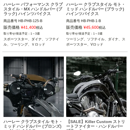
ハーレー パフォーマンス クラブ
ハーレー クラブスタイル モト・
スタイル・MX ハンドルバー (ブ
ミッド ハンドルバー (ブラック)
ラック) ハインツバイクス
ハインツバイクス
商品番号
HB-PHB-125-B

商品番号
HB-PHB-1-B

5MS：706723
5MS：706694
販売価格
¥
41,400
販売価格
¥
45,600
税込
税込
1～3週
1～3週
スポーツスター、ダイナ、ソフテイ
ツーリング、ソフテイル、ダイナ、ス
ル、ツーリング、Ｖロッド
ポーツスター、Vロッド
ハーレー クラブスタイル モト・
【SALE】Killer Custom ストリ
ミッド ハンドルバー (ブロンズ)
ートファイター・ハンドルバー