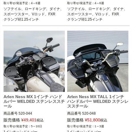
4～6週
4～6週
ソフテイル、ロードキング、ダイナ、
ソフテイル、ロードキング、ダイナ、
スポーツスター、Vロッド、FXR

スポーツスター、Vロッド、FXR

クランプ径1.25インチ
クランプ径1.25インチ
Arlen Ness MX 1インチ ハンド
Arlen Ness MX TALL 1インチ
ルバー WELDED ステンレススチ
ハンドルバー WELDED ステンレ
ール
ススチール
商品番号
520-044

商品番号
520-048

3OT：0601-6264

3OT：0601-6762

販売価格
¥
49,401
販売価格
¥
51,800
税込
税込
5～10日
1～3週
1インチハンドルバー

1インチハンドルバー
