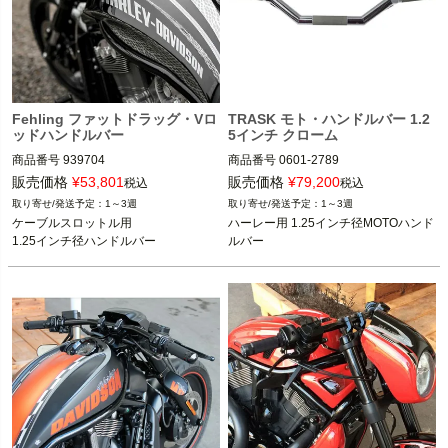
Fehling ファットドラッグ・Vロ
TRASK モト・ハンドルバー 1.2
ッドハンドルバー
5インチ クローム
商品番号
939704

商品番号
0601-2789

旧型番：VRODBAR2

M型番：TM-2084CH
販売価格
¥
53,801
販売価格
¥
79,200
税込
税込
1～3週
1～3週
2002～2017 Vロッド

ケーブルスロットル用

ハーレー用 1.25インチ径MOTOハンド
他ケーブルスロットル全車種

1.25インチ径ハンドルバー
ルバー
※スプリンガー不可

FEHLING（フェーリング）