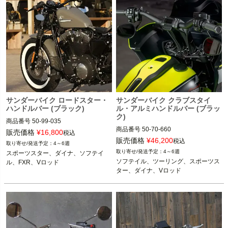
サンダーバイク ロードスター・
サンダーバイク クラブスタイ
ハンドルバー (ブラック)
ル・アルミハンドルバー (ブラッ
ク)
商品番号
50-99-035
商品番号
50-70-660
販売価格
¥
16,800
税込
販売価格
¥
46,200
税込
4～6週
4～6週
スポーツスター、ダイナ、ソフテイ
ソフテイル、ツーリング、スポーツス
ル、FXR、Vロッド
ター、ダイナ、Vロッド