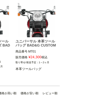
ツール
ユニバーサル 本革ツール
 BAD
バッグ BAD&G CUSTOM
商品番号
MT01

¥
24,300
販売価格
税込
BAD&G CUSTOM（バッド＆G
込
1～2ヶ月
バッド＆G
カスタム）
ヶ月
本革ツールバッグ
価格が高い順
価格が安い順
レビュー順