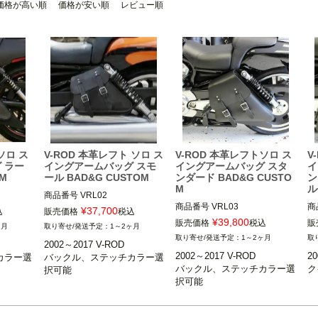
価格が高い順
価格が安い順
レビュー順
ソロ ス
V-ROD 本革レフト ソロ ス
V-ROD 本革レフトソロ ス
V
 ラー
イングアームバッグ スモ
イングアームバッグ スタ
イ
OM
ール BAD&G CUSTOM
ンダード BAD&G CUSTO
ン
M
ル
商品番号
VRL02

商品番号
VRL03

商
¥
37,700
込
販売価格
税込
2002～2017 V-ROD

¥
39,800
販売価格
税込
販
ヶ月
1～2ヶ月
2002～2017 V-ROD

20
1～2ヶ月
2002～2017 V-ROD

バッド＆G
BAD&G CUSTOM（バッド＆G
2002～2017 V-ROD

20
カラー選
バックル、ステッチカラー選
BAD&G CUSTOM（バッド＆G
B
カスタム）
バックル、ステッチカラー選
ク
択可能
カスタム）
カ
択可能