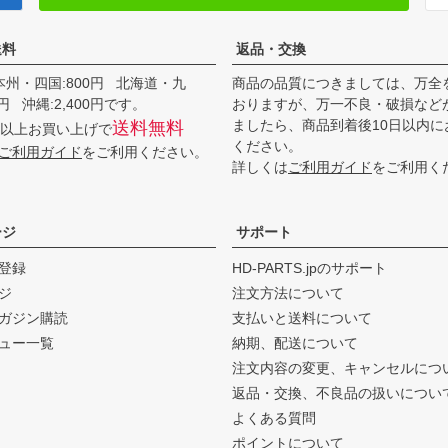
送料
返品・交換
本州・四国:800円 北海道・九
商品の品質につきましては、万全
00円 沖縄:2,400円です。
おりますが、万一不良・破損など
ましたら、商品到着後10日以内に
送料無料
0円以上お買い上げで
ください。
ご利用ガイド
をご利用ください。
詳しくは
ご利用ガイド
をご利用く
ージ
サポート
登録
HD-PARTS.jpのサポート
ジ
注文方法について
ガジン購読
支払いと送料について
ュー一覧
納期、配送について
注文内容の変更、キャンセルにつ
返品・交換、不良品の扱いについ
よくある質問
ポイントについて