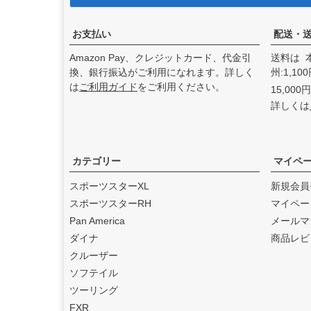
アンドディーエキゾース
ト）
の取り扱いを始めまし
た。
お支払い
配送・
2025.3
Amazon Pay、クレジットカード、代金引
送料は 
feture ヘルメット（フュー
換、銀行振込がご利用になれます。詳しく
州:1,1
チャーヘルメット）
の取り
は
ご利用ガイド
をご利用ください。
15,00
扱いを始めました。
詳しくは
2025.1
DEAN SPEED （ディーンス
ピード）
の取り扱いを始め
ました。
カテゴリー
マイペ
2024.12
スポーツスターXL
新規会員
Blow Performance Exhaust
スポーツスターRH
マイペー
s（ブローパフォーマンスエ
Pan America
メールマ
キゾースト）
の取り扱いを
ダイナ
商品レビ
始めました。
クルーザー
2024.11
ソフテイル
By City（バイ シティ）
の日
ツーリング
本総代理店となりました。
FXR