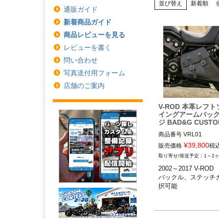
並び替え
新着順
通販ガイド
新着商品ガイド
商品レビューを見る
レビューを書く
問い合わせ
写真送付用フォーム
店舗のご案内
V-ROD 本革レフト
イングアームバッグ
ジ BAD&G CUST
商品番号
VRL01

¥
39,800
販売価格
税
2002～2017 V-ROD

1～2
2002～2017 V-ROD

BAD&G CUSTOM（
バックル、ステッチ
カスタム）
択可能