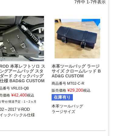
7
件中
1
-
7
件表示
-ROD 本革レフトソロ ス
本革ツールバッグ ラージ
ングアームバッグ スタ
サイズ クローム/レッド B
ダード クイックバッグ
AD&G CUSTOM
仕様 BAD&G CUSTOM
商品番号
MT02-C-R

品番号
VRL03-QB

BAD&G CUSTOM（バッド＆G
¥
29,200
販売価格
税込
¥
42,400
売価格
税込
在庫有り
02～2017 V-ROD

1～2ヵ月
本革ツールバッグ

02～2017 V-ROD

AD&G CUSTOM（バッド＆G
ラージサイズ
イックバックル仕様
スタム）