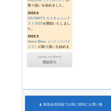
取り扱いを始めました。
2025.6
HD-PARTS カスタムコンテ
スト2025
を開始いたしまし
た。
2025.5
Heinz Bikes（ハインツバイ
クス）
の取り扱いを始めま
した。
ハーレーパーツ
2025.4
業販取引
Figurati Designs（フィグラ
ティデザイン）
の取り扱い
を始めました。
2025.4
Indian Larry Motorcycles
の
取り扱いを始めました。
2025.4
新規会員登録でお得に便利にお買い物
D&D エキゾースト（ディー