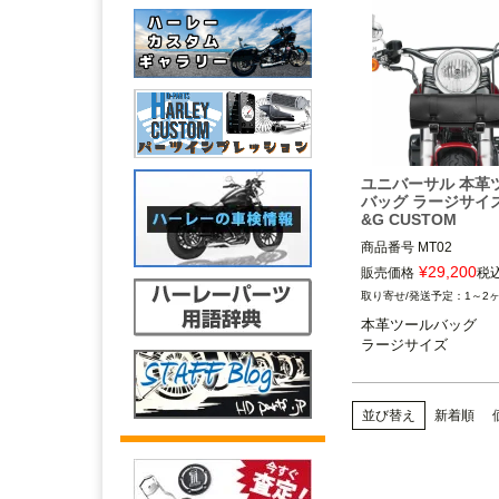
ユニバーサル 本革
バッグ ラージサイズ
&G CUSTOM
商品番号
MT02

¥
29,200
販売価格
税
BAD&G CUSTOM（
1～2
カスタム）
本革ツールバッグ

ラージサイズ
並び替え
新着順