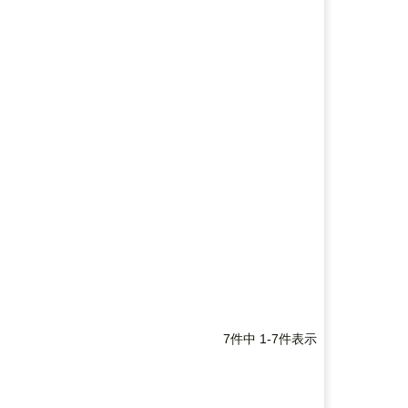
7
件中
1
-
7
件表示