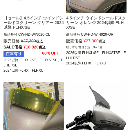
【セール】4.5インチ ウインドシ
4.5インチ ウインドシールドスク
ールドスクリーン クリアー 2024
リーン オレンジ 2024以降 FLH
以降 FLHX/SE
X/SE
商品番号
CW-HD-WIN020-CL

商品番号
CW-HD-WIN020-OR

販売価格
¥
27,300
販売価格
¥
27,300
税込
税込
2026以降 FLHXL、FLHLT、FLHXSTS
2026以降 FLHXL、FLHLT、FLHXSTS
SALE価格
¥
10,920
税込
3～6週
E、FLHXLSE、FLHLTSE

E、FLHXLSE、FLHLTSE

60％OFF
2026以降 FLHXL/SE、FLHXSTSE、F
在庫有り
2024以降 FLHX、FLHXU

2024以降 FLHX、FLHXU

LHLT/SE

2026以降 FLHXL/SE、FLHXSTSE、F
2023以降 FLHXSE

2023以降 FLHXSE

2024以降 FLHX、FLHXU

LHLT/SE

2023以降 FLHXSE
2024以降 FLHX、FLHXU

CustomWorld HD（中国製）
CustomWorld HD（中国製）
2023以降 FLHXSE