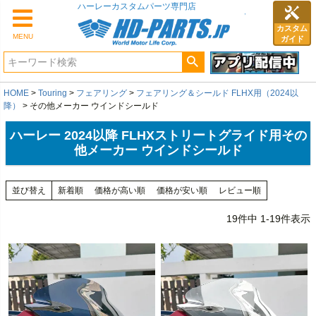
ハーレーカスタムパーツ専門店
カスタム
MENU
ガイド
HOME
Touring
フェアリング
フェアリング＆シールド FLHX用（2024以
降）
その他メーカー ウインドシールド
ハーレー 2024以降 FLHXストリートグライド用その
他メーカー ウインドシールド
並び替え
新着順
価格が高い順
価格が安い順
レビュー順
19
件中
1
-
19
件表示