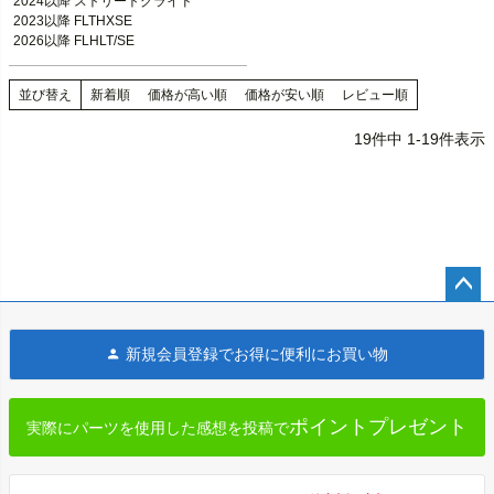
2024以降 ストリートグライド

2023以降 FLTHXSE

2026以降 FLHLT/SE
並び替え
新着順
価格が高い順
価格が安い順
レビュー順
19
件中
1
-
19
件表示
ペー
ジト
新規会員登録でお得に便利にお買い物
ップ
へ
ポイントプレゼント
実際にパーツを使用した感想を投稿で