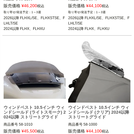
3OT：2310-0892
3OT：2310-0891
販売価格
¥
46,200
販売価格
¥
44,100
税込
税込
1～3週
1～3週
2026以降 FLHXL/SE、FLHXSTSE、F
2026以降 FLHXL/SE、FLHXSTSE、F
LHLT/SE

LHLT/SE

2024以降 FLHX、FLHXU

2024以降 FLHX、FLHXU

2023以降 FLHXSE
2023以降 FLHXSE
ウィンドベスト 10.5インチ ウィ
ウインドベスト 10.5インチ ウィ
ンドシールド (ライトスモーク) 2
ンドシールド (クリア) 2024以降
024以降 ストリートグライド
ストリートグライド
商品番号
58-1010

商品番号
58-1000

3OT：2310-0890
3OT：2310-0889
販売価格
¥
45,500
販売価格
¥
44,100
税込
税込