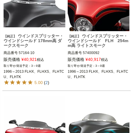
ウインドスプリッター・
ウインドスプリッター・
【純正】
【純正】
ウインドシールド 178mm高 ダ
ウインドシールド FLH 254m
ークスモーク
m高 ライトスモーク
商品番号
57164-10

商品番号
57400092

販売価格
¥
40,921
販売価格
¥
40,917
税込
税込
3～9週
3～9週
1996～2013 FLHX、FLHXS、FLHTC
1996～2013 FLHX、FLHXS、FLHTC
1996～2013 FLHX、FLHXS、FLHTC
1996～2013 FLHX、FLHXS、FLHTC
U、FLHTK

U、FLHTK
U、FLHTK
※ウインドシールドバッグまたはポー
5.00
(
2
)
チ装着車は不可
Harley Davidson（ハーレー ダビッド
ソン）
Harley Davidson（ハーレー ダビッド
ソン）