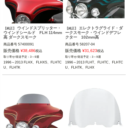
ウインドスプリッター・
エレクトラグライド・ダ
【純正】
【純正】
ウインドシールド FLH 114mm
ークスモーク・ウインドデフレ
高 ダークスモーク
クター 102mm高
商品番号
57400091

商品番号
58207-04

販売価格
¥
38,486
販売価格
¥
31,623
税込
税込
3～9週
3～9週
1996～2013 FLHX、FLHXS、FLHTC
1996～2013 FLHT、FLHTC、FLHTC
1996～2013 FLHX、FLHXS、FLHTC
1996～2013 FLHT、FLHTC、FLHTC
U、FLHTK、FLHX

U、FLHTK
U、FLHTK、FLHX
※ウインドシールドバッグまたはポー
チ装着車は不可
Harley Davidson（ハーレー ダビッド
ソン）
Harley Davidson（ハーレー ダビッド
ソン）