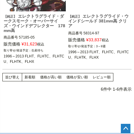
エレクトラグライド・ダ
エレクトラグライド・ウ
【純正】
【純正】
ークスモーク・オーバーサイ
インドシールド 381mm高 クリ
ズ・ウインドデフレクター 178
ア
mm高
商品番号
58314-97

商品番号
57185-05

販売価格
¥
33,837
税込
販売価格
¥
31,623
税込
3～9週
1996～2013 FLHT、FLHTC、FLHTC
生産待ち
1996～2013 FLHT、FLHTC、FLHTC
1996～2013 FLHT、FLHTC、FLHTC
U、FLHTK、FLHX

1996～2013 FLHT、FLHTC、FLHTC
U、FLHTK、FLHX
U、FLHTK、FLHX

U、FLHTK、FLHX
Harley Davidson（ハーレー ダビッド
Harley Davidson（ハーレー ダビッド
ソン）
ソン）
並び替え
新着順
価格が高い順
価格が安い順
レビュー順
6
件中
1
-
6
件表示