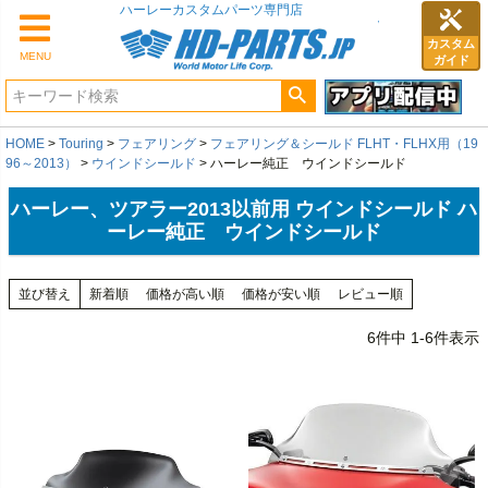
カスタム
MENU
ガイド
HOME
Touring
フェアリング
フェアリング＆シールド FLHT・FLHX用（19
96～2013）
ウインドシールド
ハーレー純正 ウインドシールド
ハーレー、ツアラー2013以前用 ウインドシールド ハ
ーレー純正 ウインドシールド
並び替え
新着順
価格が高い順
価格が安い順
レビュー順
6
件中
1
-
6
件表示