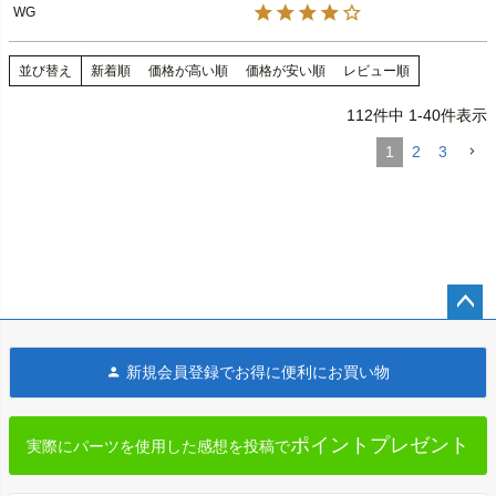
1986～1999 FLT

Eを除く
WG

1988～2007 スポーツスター

1986～1999 FLT

Milwaukee Twins(ミルウォーキーツイ
1988～2007 スポーツスター
Covingtons（コビントン）
ンズ)
並び替え
新着順
価格が高い順
価格が安い順
レビュー順
112
件中
1
-
40
件表示
1
2
3
ペー
ジト
新規会員登録でお得に便利にお買い物
ップ
へ
ポイントプレゼント
実際にパーツを使用した感想を投稿で