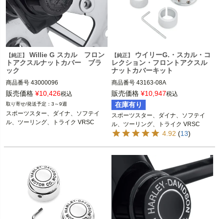
Harley Davidson（ハーレー ダビッド
ソン）
Willie G スカル フロン
ウイリーG.・スカル・コ
【純正】
【純正】
トアクスルナットカバー ブラ
レクション・フロントアクスル
ック
ナットカバーキット
商品番号
43000096

商品番号
43163-08A

販売価格
¥
10,426
販売価格
¥
10,947
税込
税込
2024 FLHTK、FLTRK、FLHRXS、ト
2008～2021 スポーツスター

在庫有り
3～9週
ライク

2008～2017 ダイナ

スポーツスター、ダイナ、ソフテイ
スポーツスター、ダイナ、ソフテイ
2008～2023 ツーリング、トライク

ル、ツーリング、トライク VRSC
ル、ツーリング、トライク VRSC
※スプリンガーモデル、FXSB、FXSB
4.92
(
13
)
※スプリンガー、FLSTNSE、FXCW/
SE、FXCW、FXCWC、FXSTDは不
C、FXSB、FXSBSE、FXSE、FXS
可
TD、FXFB/Sは不可
2024 FLHTK、FLTRK、FLHRXS

2008～2017 ダイナ

2008～2023 ツーリング

2008～2021 スポーツスター 
※XR1200/X、XL1200X/Sは不可
※VRSCR、VRSCF、2012～2017 VR
2015～2020 ストリート

SCDXは不可
2002～2011 V-ROD 
※VRSCR、VRSCFは不可
Harley Davidson（ハーレー ダビッド
ソン）