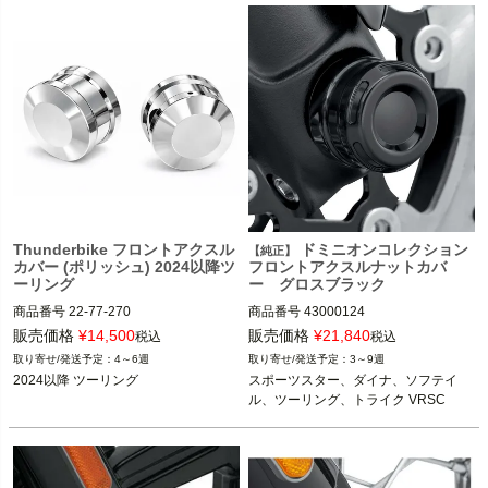
Thunderbike フロントアクスル
ドミニオンコレクション
【純正】
カバー (ポリッシュ) 2024以降ツ
フロントアクスルナットカバ
ーリング
ー グロスブラック
商品番号
22-77-270
商品番号
43000124

販売価格
¥
14,500
販売価格
¥
21,840
税込
税込
2008～2021 スポーツスター

4～6週
3～9週
2008～2017 ダイナ

スポーツスター、ダイナ、ソフテイ
ル、ツーリング、トライク VRSC
※スプリンガー、FLSTNSE、FXC
W、FXCWC、FXSB、FXSBSE、F
XSE、FXSTDは不可
2024 FLHTK、FLTRK、FLHRXS、ト
ライク
