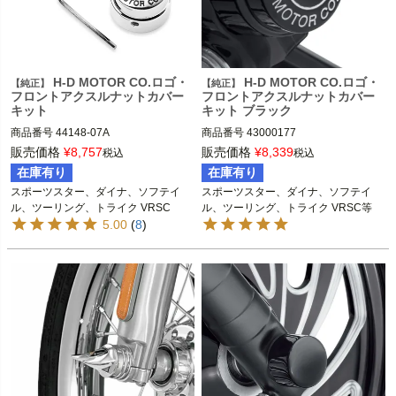
Harley Davidson（ハーレー ダビッド
ソン）
H-D MOTOR CO.ロゴ・
H-D MOTOR CO.ロゴ・
【純正】
【純正】
フロントアクスルナットカバー
フロントアクスルナットカバー
キット
キット ブラック
商品番号
44148-07A

商品番号
43000177

販売価格
¥
8,757
販売価格
¥
8,339
税込
税込
2008～2021 スポーツスター

Harley Davidson（ハーレー ダビッド
在庫有り
在庫有り
2008～2017 ダイナ

ソン）
スポーツスター、ダイナ、ソフテイ
スポーツスター、ダイナ、ソフテイ
ル、ツーリング、トライク VRSC
ル、ツーリング、トライク VRSC等
※スプリンガーモデル、FXSBSE、FX
5.00
(
8
)
CW、FXCWC、FXSTDは不可
2024 FLHTK、FLTRK、FLHRXS

2008～2023 ツーリング

※VRSCR、VRSCF、2012～2017 VR
SCDXは不可
2015～2020 XG750/A

Harley Davidson（ハーレー ダビッド
ソン）