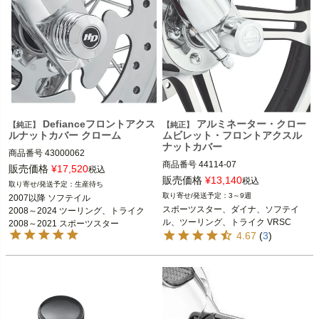
※VRSCFおよびVRSCRは不可
2015～2020 ストリート

Harley Davidson（ハーレー ダビッド
ソン）
Defianceフロントアクス
アルミネーター・クロー
【純正】
【純正】
ルナットカバー クローム
ムビレット・フロントアクスル
ナットカバー
商品番号
43000062

商品番号
44114-07

販売価格
¥
17,520
税込
2002～2011 VRSC 
販売価格
¥
13,140
税込
生産待ち
2008～2017 ダイナ

※VRSCFおよびVRSCRは不可
3～9週
2007以降 ソフテイル

2015～2020 ストリート

スポーツスター、ダイナ、ソフテイ
2008～2024 ツーリング、トライク

※スプリンガーモデル、FXCW、FXC
2008～2021 スポーツスター

ル、ツーリング、トライク VRSC
2008～2021 スポーツスター

WC、FXSTD、FXSB/SE、FLSTNS
2008～2017 ダイナ

4.67
(
3
)
2008～2017 ダイナ

Eは不可
2002～2011 Vロッド
2024 FLHTK、FLTRK、FLHRXS

※スプリンガー、FLSTNSE、FXC
2008～2023 ツーリング

W、FXCWC、FXSB、FXSBSE、F
XSE、FXSTDは不可
※VRSCR、VRSCF、2012 VRSCDX
2024 FLHTK、FLTRK、FLHRXS、ト
は不可
ライク
