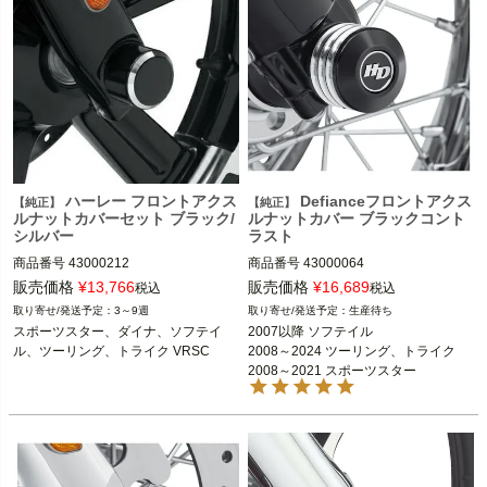
2008～2023 ツーリング、トライク

2002～2011 VRSC 
※VRSCFおよびVRSCRは不可
2015～2020 ストリート

Harley Davidson（ハーレー ダビッド
ソン）
ハーレー フロントアクス
Defianceフロントアクス
【純正】
【純正】
ルナットカバーセット ブラック/
ルナットカバー ブラックコント
シルバー
ラスト
商品番号
43000212
商品番号
43000064

販売価格
¥
13,766
販売価格
¥
16,689
税込
税込
2024 FLHTK、FLTRK、FLHRXS、ト
3～9週
生産待ち
ライク

スポーツスター、ダイナ、ソフテイ
2007以降 ソフテイル

2008～2023 ツーリング、トライク

ル、ツーリング、トライク VRSC
2008～2024 ツーリング、トライク

2008～2021 スポーツスター

2008～2021 スポーツスター

2008～2017 ダイナ

2008～2017 ダイナ

2002～2011 Vロッド
※スプリンガー、FLSTNSE、FXC
W、FXCWC、FXSB、FXSBSE、F
XSE、FXSTDは不可
2002～2011 VRSC 