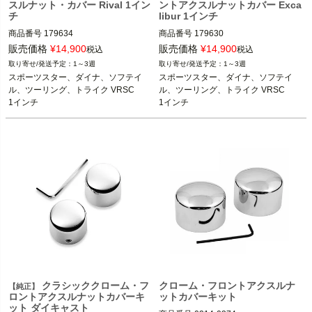
スルナット・カバー Rival 1イン
ントアクスルナットカバー Exca
チ
libur 1インチ
商品番号
179634

商品番号
179630

3OT： 0214-0785

販売価格
¥
14,900
販売価格
¥
14,900
税込
税込
3OT:0214-0781

1～3週
1～3週
2015～2020 XG750

スポーツスター、ダイナ、ソフテイ
スポーツスター、ダイナ、ソフテイ
2008～2021 スポーツスター

2015～2020 XG750

ル、ツーリング、トライク VRSC

ル、ツーリング、トライク VRSC

2008～2017 ダイナ

2008～2021 スポーツスター

1インチ
1インチ
2007以降 ソフテイル
2008～2017 ダイナ

※スプリンガーモデル、FXSBSE、FX
2007以降 ソフテイル
CW、FXCWC、FXSTDを除く
※スプリンガーモデル、FXSBSE、FX
2024 FLHTK、FLTRK、FLHRXS

CW、FXCWC、FXSTDを除く
2008～2023 ツーリング

2024 FLHTK、FLTRK、FLHRXS

2002～2011 VRSCモデル
2008～2023 ツーリング

※VRSCR、VRSCF、VRSCDXは除く
2002～2011 VRSCモデル
※VRSCR、VRSCF、VRSCDXは除く
AVON
AVON
クラシッククローム・フ
クローム・フロントアクスルナ
【純正】
ロントアクスルナットカバーキ
ットカバーキット
ット ダイキャスト