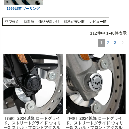
1999以前 ツーリング
並び替え
新着順
価格が高い順
価格が安い順
レビュー順
112
件中
1
-
40
件表示
1
2
3
2024以降 ロードグライ
2024以降 ロードグライ
【純正】
【純正】
ド、ストリートグライド ウィリ
ド、ストリートグライド ウィリ
ーG スカル・フロントアクスル
ーG スカル・フロントアクスル