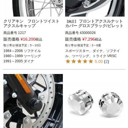
クリアキン フロントツイスト
フロントアクスルナット
【純正】
アクスルキャップ
カバー グロスブラック/ビレット
商品番号
1217

商品番号
43000026

販売価格
¥
16,200
販売価格
¥
7,296
税込
税込
1984～2006 ソフテイル
2008～2021 スポーツスター

5～10日
3～9週
※デュース、スプリンガーを除く
2008～2017 ダイナ

1984～2006 ソフテイル

スポーツスター、ダイナ、ソフテイ
1980～1999 ツーリング

1980～1999 ツーリング

ル、ツーリング、トライク VRSC
1991～2003 ダイナ
※スプリンガーモデル、FXSBSE、FX
1991～2005 ダイナ

5.00
(
2
)
※39mm径フォーク
CW、FXCWC、FXSTDは不可
1988～2007 スポーツスター

1993～2005 FXDWG

2024 FLHTK、FLTRK、FLHRXS

1988～2000 FXR

1988～2007 スポーツスター

2008～2023 ツーリング

1980～1986 FXWG
1988～2000 FXR

2002～2011 VRSC
1980～1986 FXWG

※VRSCR、VRSCF、VRSCDXは不可
kuryakyn（クリアキン）
Harley Davidson（ハーレー ダビッド
ソン）