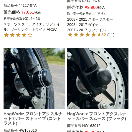
商品番号
0214-0374

商品番号
44117-07A

販売価格
¥
9,900
税込
MCS品番：951382

販売価格
¥
7,661
税込
生産待ち
2008～2021 スポーツスター

3～9週
2008～2021 スポーツスター

2008～2017 ダイナ

2008～2021 スポーツスター

スポーツスター、ダイナ、ソフテイ
2008～2017 ダイナ

2008～2017 ダイナ

ル、ツーリング、トライク VRSC
2007～2017 ソフテイル

※スプリンガーモデル、FXCW、FXC
2007～2024 ソフテイル
4.82
(
11
)
2024 FLHTK、FLTRK、FLHRXS

WC、FXSTD、FXSBSE、FLSTNS
※スプリンガー、FXSBSE、FXCW、
2008～2023 ツーリング
Eは不可
FXCWC、FXSTDは不可
2024 FLHTK、FLTRK、FLHRXS

2024 FLHTK、FLTRK、FLHRXS

2008～2023 ツーリング

2008～2023 ツーリング

※VRSCR、VRSCF、2012 VRSCDX
※VRSCR、VRSCF、VRSCDXは不可
は不可
Drag Specialties（ドラッグスペシャ
Harley Davidson（ハーレー ダビッド
リティーズ）
ソン）
HogWorkz フロントアクスルナ
HogWorkz フロントアクスルナ
ットカバー ストライプ (コント
ットカバー スムース (ブラック)
ラスト)
商品番号
HW163012
商品番号
HW163016