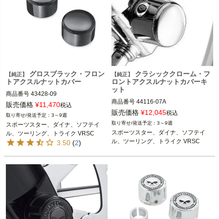
2008～2023 ツーリング、トライク

Harley Davidson（ハーレー ダビッド
ソン）
Harley Davidson（ハーレー ダビッド
ソン）
グロスブラック・フロン
クラシッククローム・フ
【純正】
【純正】
トアクスルナットカバー
ロントアクスルナットカバーキ
ット
商品番号
43428-09

商品番号
44116-07A

販売価格
¥
11,470
税込
2008～2021 スポーツスター

販売価格
¥
12,045
税込
3～9週
2008～2021 スポーツスター

2008～2017 ダイナ

3～9週
スポーツスター、ダイナ、ソフテイ
2008～2017 ダイナ

スポーツスター、ダイナ、ソフテイ
ル、ツーリング、トライク VRSC
※スプリンガーモデル、FXSBSE、FX
ル、ツーリング、トライク VRSC
3.50
(
2
)
※スプリンガーモデル、FXCW、FXC
CW、FXCWC、FXSTDは不可
WC、FXSTD、FXSBSE、FLSTNS
2024 FLHTK、FLTRK、FLHRXS

Eは不可
2008～2023 ツーリング

2024 FLHTK、FLTRK、FLHRXS

2008～2023 ツーリング

※VRSCR、VRSCF、2012～2017 VR
SCDXは不可
※VRSCR、VRSCF、2012 VRSCDX
は不可
Harley Davidson（ハーレー ダビッド
ソン）