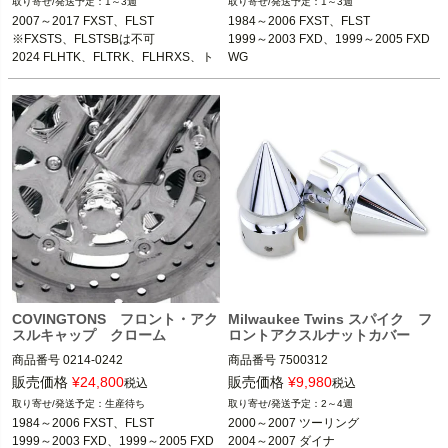
1～3週
1～3週
※FXSTS、FLSTSBは不可
1999～2003 FXD、1999～2005 FXD
2007～2017 FXST、FLST
1984～2006 FXST、FLST

2024 FLHTK、FLTRK、FLHRXS、ト
WG

※FXSTS、FLSTSBは不可
1999～2003 FXD、1999～2005 FXD
ライク

1986～1999 ツーリング

2024 FLHTK、FLTRK、FLHRXS、ト
WG

2008～2023 ツーリング、トライク

1988～2007 スポーツスター

ライク

1986～1999 ツーリング

2008～2023 ツーリング、トライク
1988～2007 スポーツスター
Covingtons（コビントン）
Covingtons（コビントン）
COVINGTONS フロント・アク
Milwaukee Twins スパイク フ
スルキャップ クローム
ロントアクスルナットカバー
商品番号
0214-0242

商品番号
7500312

販売価格
¥
24,800
販売価格
¥
9,980
税込
税込
1984～2006 FXST、FLST

2000～2007 ツーリング

生産待ち
2～4週
1999～2003 FXD、1999～2005 FXD
1984～2006 FXST、FLST

2000～2007 ツーリング

WG

※2004～2005 FXDWG、2007 FXDS
1999～2003 FXD、1999～2005 FXD
2004～2007 ダイナ