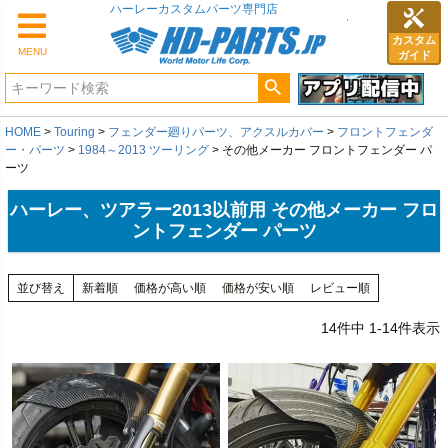
カスタム
MENU
ガイド
HOME
Touring
フェンダー廻りパーツ、アクスルカバー
フロントフェンダ
ー・パーツ
1984～2013 ツーリング
その他メーカー フロントフェンダー パ
ーツ
ハーレー、ツアラー2013以前用 その他メーカー フロ
ントフェンダー パーツ
並び替え
新着順
価格が高い順
価格が安い順
レビュー順
14
件中
1
-
14
件表示