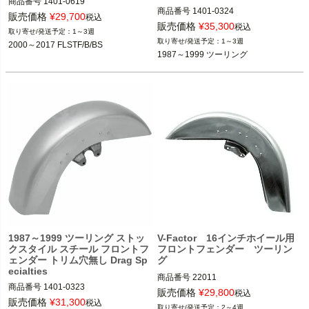
商品番号
1401-0619

商品番号
1401-0324

販売価格
¥
29,700
税込
販売価格
¥
35,300
2000～2017 FLSTF、FLSTFB、FLST
税込
1～3週
1987～1999 ツーリング

FBS

1～3週
2000～2017 FLSTF/B/BS
1987～1999 ツーリング
Drag Specialties（ドラッグスペシャ
Drag Specialties（ドラッグスペシャ
リティーズ）
リティーズ）
1987～1999 ツーリング ストッ
V-Factor 16インチホイール用
クスタイル スチール フロントフ
フロントフェンダー ツーリン
ェンダー トリム穴無し Drag Sp
グ
ecialties
商品番号
22011

商品番号
1401-0323

販売価格
¥
29,800
税込
販売価格
¥
31,300
2000～2013 FLHX、FLTR

税込
2～4週