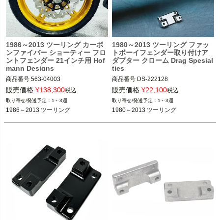
1986～2013 ツーリング カーボ
1980～2013 ツーリング ファッ
ンファイバー ショーティー フロ
トボーイフェンダー取り付けア
ントフェンダー 21インチ用 Hof
ダプター クローム Drag Spesial
mann Designs
ties
商品番号
563-04003

商品番号
DS-222128

販売価格
¥
138,300
販売価格
¥
22,100
税込
税込
1986～2013 ツーリング

1980～2013 ツーリング

1～3週
1～3週
1986～2013 ツーリング
1980～2013 ツーリング
Hofmann Designs（ホフマンデザイン
Drag Spesialties（ドラッグスペシャ
ズ）
リティーズ）