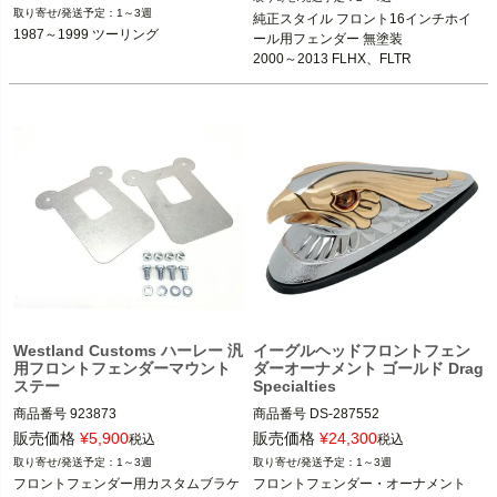
1987～1999 ツーリング

1～3週
純正スタイル フロント16インチホイ
V-Factor(ブイファクター)
1987～1999 ツーリング
ール用フェンダー 無塗装

Drag Specialties（ドラッグスペシャ
2000～2013 FLHX、FLTR
リティーズ）
Westland Customs ハーレー 汎
イーグルヘッドフロントフェン
用フロントフェンダーマウント
ダーオーナメント ゴールド Drag
ステー
Specialties
商品番号
923873
商品番号
DS-287552

販売価格
¥
5,900
販売価格
¥
24,300
税込
税込
Drag Specialties（ドラックスペシャ
1～3週
1～3週
リティーズ）
フロントフェンダー用カスタムブラケ
フロントフェンダー・オーナメント
