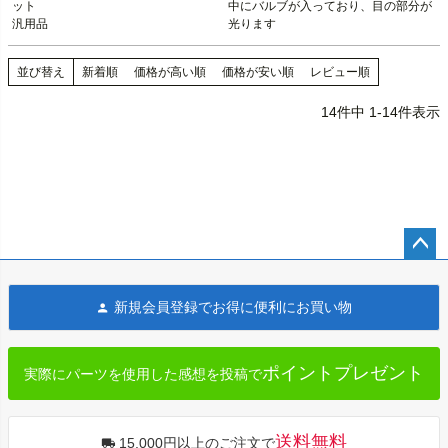
ット

中にバルブが入っており、目の部分が
汎用品
光ります
並び替え
新着順
価格が高い順
価格が安い順
レビュー順
14
件中
1
-
14
件表示
ペー
ジト
新規会員登録でお得に便利にお買い物
ップ
へ
ポイントプレゼント
実際にパーツを使用した感想を投稿で
送料無料
15,000円以上のご注文で