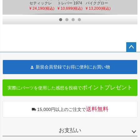
セティックレ
トレバー 1974
バイクグロー
リング ライセ
ザーサドルバ
～1984 FLH
ブ ショートタ
ンスプレート
¥ 24,190(税込)
¥ 10,699(税込)
¥ 13,200(税込)
¥ 27,960(税込)
ッグ ブラウン
イプ タン S～
ブラケット (マ
LL JRP
ットブラック)
リックス
ペー
ジト
新規会員登録でお得に便利にお買い物
ップ
へ
ポイントプレゼント
実際にパーツを使用した感想を投稿で
送料無料
15,000円以上のご注文で
お支払い