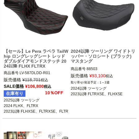
【セール】Le Pera ラペラ TailW
2024以降 ツーリング ワイドトリ
hip ロングレッグシート レッド
ッパー・ソロシート (ブラック)
ダブルダイアモンドステッチ 20
マスタング
24以降 FLHX FLTRX
商品番号
88503

商品番号
LV-587DLDD-R01

3OT：0801-2015
販売価格
¥
93,100
税込
販売価格
¥
118,701
税込
1～3週
2025以降 ツーリング

SALE価格
¥
106,800
税込
2024以降 ツーリング

2024 FLHX、FLTRX

10％OFF
在庫有り
2023以降 FLTRXSE、FLHXSE
2023以降 FLHXSE、FLTRXSE、FLTR
2025以降 ツーリング

XSTSE

2024 FLHX、FLTRX

2023以降 FLHXSE、FLTRXSE、FLTR
Le Pera（ラペラ）
XSTSE