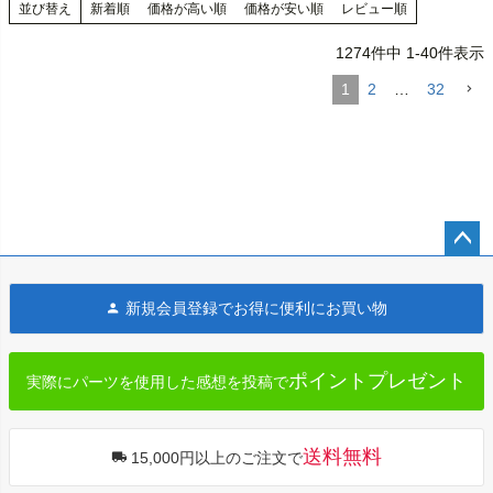
並び替え
新着順
価格が高い順
価格が安い順
レビュー順
1274
件中
1
-
40
件表示
1
2
…
32
ペー
ジト
新規会員登録でお得に便利にお買い物
ップ
へ
ポイントプレゼント
実際にパーツを使用した感想を投稿で
送料無料
15,000円以上のご注文で