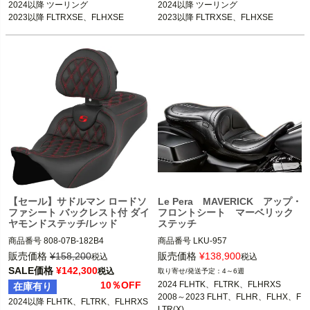
2024以降 ツーリング

2024以降 ツーリング

2023以降 FLTRXSE、FLHXSE
2023以降 FLTRXSE、FLHXSE
【セール】サドルマン ロードソ
Le Pera MAVERICK アップ・
ファシート バックレスト付 ダイ
フロントシート マーベリック
ヤモンドステッチ/レッド
ステッチ
商品番号
808-07B-182B4

商品番号
LKU-957

3OT:0801-1609
メーカー型番：LKU-957

販売価格
¥
158,200
販売価格
¥
138,900
税込
税込
SALE価格
¥
142,300
税込
4～6週
2024 FLHTK、FLTRK、FLHRXS

10％OFF
2024 FLHTK、FLTRK、FLHRXS

在庫有り
2008～2023 ツーリング

2008～2023 FLHT、FLHR、FLHX、F
2024以降 FLHTK、FLTRK、FLHRXS

LTR(X)