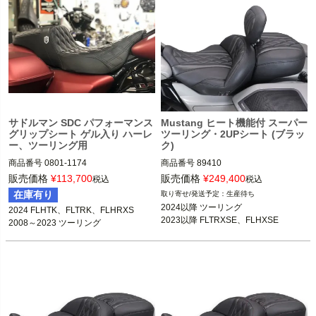
サドルマン SDC パフォーマンス
Mustang ヒート機能付 スーパー
グリップシート ゲル入り ハーレ
ツーリング・2UPシート (ブラッ
ー、ツーリング用
ク)
商品番号
0801-1174

商品番号
89410

M型番：SC80807DB

3OT：0801-2313
販売価格
¥
113,700
販売価格
¥
249,400
税込
税込
在庫有り
生産待ち
2024 FLHTK、FLTRK、FLHRXS

2024以降 ツーリング

2024 FLHTK、FLTRK、FLHRXS

2008～2023 ツーリング

2023以降 FLTRXSE、FLHXSE
2008～2023 ツーリング
※トライクは不可

SaddleMen（サドルマン）