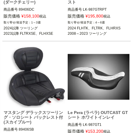
(ダークチェリー)
スト
商品番号
89406DC

商品番号
LK-987GTRPT

3OT：0801-2328
D型番：0801-0847,メーカー型番：LK
販売価格
¥
158,100
販売価格
¥
195,800
税込
税込
-987GTRPT,B型番：674883

1～3週
4～6週
2024以降 ツーリング

2024 FLHTK、FLTRK、FLHRXS

2024 FLHTK、FLTRK、FLHRXS

2023以降 FLTRXSE、FLHXSE
2008～2023 ツーリング
2008～2023 ツーリング

Le Pera(ラペラ)
マスタング デラックスツーリン
Le Pera (ラペラ) OUTCAST GT
グ・ソロシート バックレスト付
シート ホワイトインレイ
(スカイブルー)
商品番号
LK-987GT1

商品番号
89406SB

D型番：0801-1225

販売価格
¥
153,200
税込