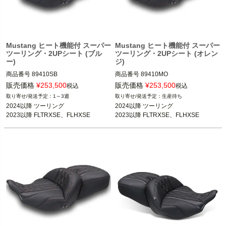
Mustang ヒート機能付 スーパー
Mustang ヒート機能付 スーパー
ツーリング・2UPシート (ブル
ツーリング・2UPシート (オレン
ー)
ジ)
商品番号
89410SB

商品番号
89410MO

3OT：0801-2318
3OT：0801-2317
販売価格
¥
253,500
販売価格
¥
253,500
税込
税込
1～3週
生産待ち
2024以降 ツーリング

2024以降 ツーリング

2023以降 FLTRXSE、FLHXSE
2023以降 FLTRXSE、FLHXSE