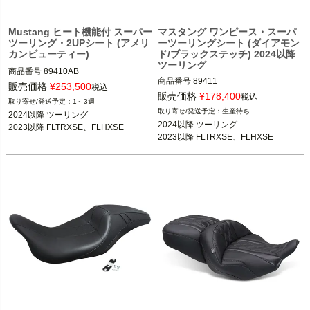
Mustang ヒート機能付 スーパー
マスタング ワンピース・スーパ
ツーリング・2UPシート (アメリ
ーツーリングシート (ダイアモン
カンビューティー)
ド/ブラックステッチ) 2024以降
ツーリング
商品番号
89410AB

商品番号
89411

3OT：0801-2314
販売価格
¥
253,500
税込
3OT：0801-2127
販売価格
¥
178,400
税込
1～3週
生産待ち
2024以降 ツーリング

2024以降 ツーリング

2023以降 FLTRXSE、FLHXSE
2023以降 FLTRXSE、FLHXSE