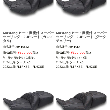
Mustang ヒート機能付 スーパー
Mustang ヒート機能付 スーパー
ツーリング・2UPシート (ガンメ
ツーリング・2UPシート (ダーク
タル)
チェリー)
商品番号
89410GM

商品番号
89410DC

3OT：0801-2316
3OT：0801-2315
販売価格
¥
253,500
販売価格
¥
253,500
税込
税込
生産待ち
1～3週
2024以降 ツーリング

2024以降 ツーリング

2023以降 FLTRXSE、FLHXSE
2023以降 FLTRXSE、FLHXSE