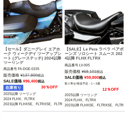
【セール】ダニーグレイ エアホ
【SALE】Le Pera ラペラ ベアボ
ーク ウィークデイ ツーアップシ
ーンズ ソロシート スムース 202
ート (グレーステッチ) 2024以降
4以降 FLHX FLTRX
ツーリング
商品番号
LV-005

商品番号
FA-DGE-0335

3OT：0801-1841

販売価格
¥
68,101
税込
3OT：0801-1917
販売価格
¥
137,800
税込
SALE価格
¥
59,800
税込
2025以降 ツーリング

SALE価格
¥
96,400
税込
1～3週
2024 FLHX、FLTRX

30％OFF
在庫有り
12％OFF
2023以降 FLHXSE、FLTRXSE、FLTR
2025以降 ツーリング

2025以降 ツーリング

XSTSE

2024 FLHX、FLTRX

2024 FLHX、FLTRX

2023以降 FLHXSE、FLTRXSE、FLTR
2023以降 FLHXSE、FLTRXSE、FLTR
Le Pera（ラペラ）
XSTSE
XSTSE