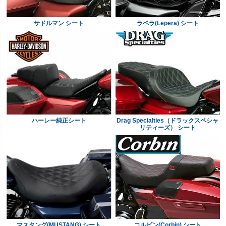
サドルマン シート
ラペラ(Lepera) シート
ハーレー純正シート
Drag Specialties（ドラックスペシャ
リティーズ） シート
マスタング(MUSTANG) シート
コルビン(Corbin) シート