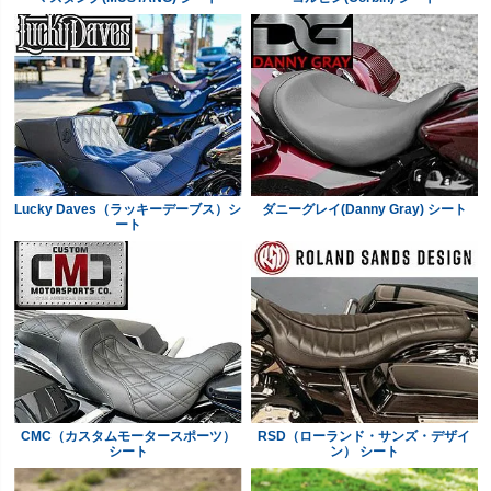
Lucky Daves（ラッキーデーブス）シ
ダニーグレイ(Danny Gray) シート
ート
CMC（カスタムモータースポーツ）
RSD（ローランド・サンズ・デザイ
シート
ン） シート