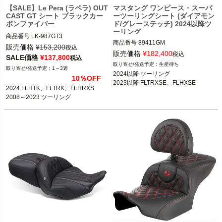
【SALE】Le Pera (ラペラ) OUT
マスタング ワンピース・スーパ
CAST GT シート ブラックカー
ーツーリングシート (ダイアモン
ボンファイバー
ド/グレーステッチ) 2024以降ツ
ーリング
商品番号
LK-987GT3

商品番号
89411GM

D型番：0801-1227

販売価格
¥
153,200
税込
3OT：0801-2129
販売価格
¥
182,400
B型番： 521770

税込
SALE価格
¥
137,800
税込
生産待ち
1～3週
2024 FLHTK、FLTRK、FLHRXS

2024以降 ツーリング

10％OFF
2008～2023 ツーリング

2023以降 FLTRXSE、FLHXSE
2024 FLHTK、FLTRK、FLHRXS

2008～2023 ツーリング
Le Pera(ラペラ)