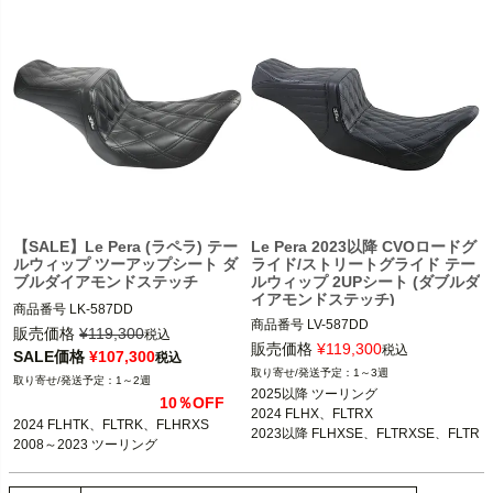
【SALE】Le Pera (ラペラ) テー
Le Pera 2023以降 CVOロードグ
ルウィップ ツーアップシート ダ
ライド/ストリートグライド テー
ブルダイアモンドステッチ
ルウィップ 2UPシート (ダブルダ
イアモンドステッチ)
商品番号
LK-587DD

商品番号
LV-587DD
3OT:0801-1315

販売価格
¥
119,300
税込
販売価格
¥
119,300
税込
SALE価格
¥
107,300
税込
2024 FLHTK、FLTRK、FLHRXS

1～3週
1～2週
2008～2023 ツーリング

2025以降 ツーリング

10％OFF
2024 FLHX、FLTRX

2024 FLHTK、FLTRK、FLHRXS

Le Pera（ラペラ）
2023以降 FLHXSE、FLTRXSE、FLTR
2008～2023 ツーリング
XSTSE