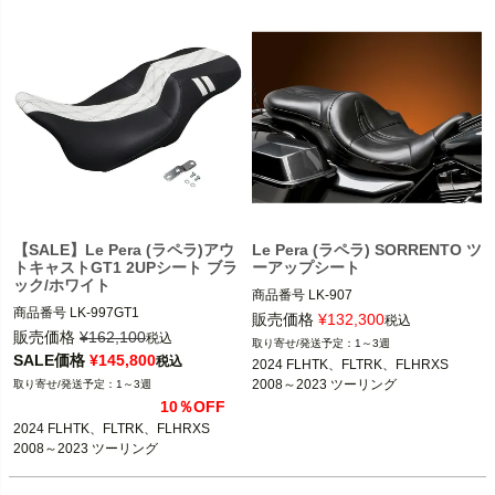
【SALE】Le Pera (ラペラ)アウ
Le Pera (ラペラ) SORRENTO ツ
トキャストGT1 2UPシート ブラ
ーアップシート
ック/ホワイト
商品番号
LK-907

商品番号
LK-997GT1

D型番:0801-0378 

販売価格
¥
132,300
税込
3OT：0801-1237
B型番:674466

販売価格
¥
162,100
税込
1～3週
SALE価格
¥
145,800
税込
2024 FLHTK、FLTRK、FLHRXS

2024 FLHTK、FLTRK、FLHRXS

2008～2023 ツーリング
1～3週
2008～2023 ツーリング

10％OFF
2024 FLHTK、FLTRK、FLHRXS

Le Pera(ラペラ)
2008～2023 ツーリング