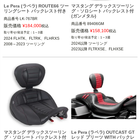
Le Pera (ラペラ) ROUTE66 ツー
マスタング デラックスツーリン
リングシート バックレスト付き
グ・ソロシート バックレスト付
(ガンメタル)
商品番号
LK-767BR

商品番号
89406GM

メーカー型番：LK-767BR,B型番：67
販売価格
¥
184,000
税込
3OT：0801-2329
4882

販売価格
¥
158,100
税込
1～3週
1～3週
2024 FLHTK、FLTRK、FLHRXS

2024 FLHTK、FLTRK、FLHRXS

2024以降 ツーリング

2008～2023 ツーリング
2008～2023 ツーリング

2023以降 FLTRXSE、FLHXSE
Le Pera(ラペラ)
マスタング デラックスツーリン
Le Pera (ラペラ) OUTCAST GT
グ・ソロシート バックレスト付
レッド プリーツ WITH バックレ