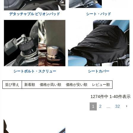
デタッチャブル ピリオンパッド
シート・パッド
シートボルト・スクリュー
シートカバー
並び替え
新着順
価格が高い順
価格が安い順
レビュー順
1274
件中
1
-
40
件表示
1
2
…
32