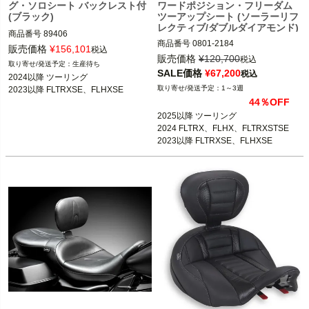
グ・ソロシート バックレスト付
ワードポジション・フリーダム
(ブラック)
ツーアップシート (ソーラーリフ
レクティブ/ダブルダイアモンド)
商品番号
89406

商品番号
0801-2184
3OT：0801-2326
販売価格
¥
156,101
税込
販売価格
¥
120,700
税込
生産待ち
SALE価格
¥
67,200
税込
2024以降 ツーリング

1～3週
2023以降 FLTRXSE、FLHXSE
44％OFF
2025以降 ツーリング

2024 FLTRX、FLHX、FLTRXSTSE

2023以降 FLTRXSE、FLHXSE