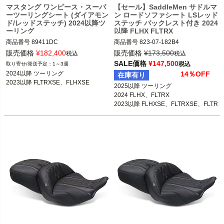
マスタング ワンピース・スーパ
【セール】SaddleMen サドルマ
ーツーリングシート (ダイアモン
ン ロードソファシート LSレッド
ド/レッドステッチ) 2024以降ツ
ステッチ バックレスト付き 2024
ーリング
以降 FLHX FLTRX
商品番号
89411DC

商品番号
823-07-182B4

3OT：0801-2128
3OT：0801-1722

販売価格
¥
182,400
販売価格
¥
173,500
税込
税込
SALE価格
¥
147,500
税込
1～3週
2025以降 ツーリング

2024以降 ツーリング

14％OFF
在庫有り
2024 FLHX、FLTRX

2023以降 FLTRXSE、FLHXSE
2025以降 ツーリング

2023以降 FLHXSE、FLTRXSE、FLTR
2024 FLHX、FLTRX

XSTSE

2023以降 FLHXSE、FLTRXSE、FLTR
XSTSE
SaddleMen（サドルマン）