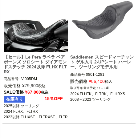
【セール】Le Pera ラペラ ベア
Saddlemen スピードマーチャン
ボーンズ ソロシート ダイアモン
ト ゲル入り 2-UPシート ハーレ
ドステッチ 2024以降 FLHX FLT
ー、ツーリングモデル用
RX
商品番号
0801-1281

商品番号
LV-005DM

販売価格
¥
86,400
税込
3OT：0801-1842

販売価格
¥
79,900
2024 FLHTK、FLTRK、FLHRXS

税込
1～3週
2008～2023 ツーリング

SALE価格
¥
67,800
税込
2024 FLHTK、FLTRK、FLHRXS

2025以降 ツーリング

15％OFF
在庫有り
2008～2023 ツーリング
2024 FLHX、FLTRX

SaddleMen（サドルマン）
2025以降 ツーリング

2023以降 FLHXSE、FLTRXSE、FLTR
2024 FLHX、FLTRX

XSTSE

2023以降 FLHXSE、FLTRXSE、FLTR
XSTSE
Le Pera（ラペラ）