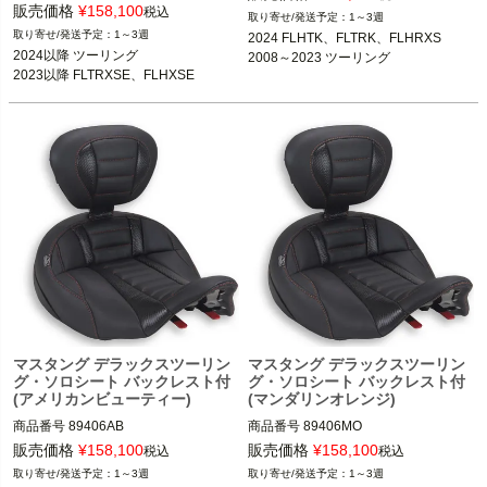
3OT：0801-2331
B型番： 521768

販売価格
¥
158,100
税込
1～3週
1～3週
2024 FLHTK、FLTRK、FLHRXS

2024 FLHTK、FLTRK、FLHRXS

2024以降 ツーリング

2008～2023 ツーリング
2008～2023 ツーリング

2023以降 FLTRXSE、FLHXSE
Le Pera(ラペラ)
マスタング デラックスツーリン
マスタング デラックスツーリン
グ・ソロシート バックレスト付
グ・ソロシート バックレスト付
(アメリカンビューティー)
(マンダリンオレンジ)
商品番号
89406AB

商品番号
89406MO

3OT：0801-2327
3OT：0801-2330
販売価格
¥
158,100
販売価格
¥
158,100
税込
税込
1～3週
1～3週