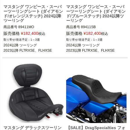
マスタング ワンピース・スーパ
マスタング ワンピース・スーパ
ーツーリングシート (ダイアモン
ーツーリングシート (ダイアモン
ド/オレンジステッチ) 2024以降
ド/ブルーステッチ) 2024以降ツ
ツーリング
ーリング
商品番号
89411MO

商品番号
89411SB

3OT：0801-2130
3OT：0801-2131
販売価格
¥
182,400
販売価格
¥
182,400
税込
税込
1～3週
1～3週
2024以降 ツーリング

2024以降 ツーリング

2023以降 FLTRXSE、FLHXSE
2023以降 FLTRXSE、FLHXSE
マスタング デラックスツーリン
【SALE】DragSpecialties フォ