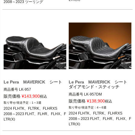
2008～2023 ツーリング
Le Pera(ラペラ)
Le Pera MAVERICK シート
Le Pera MAVERICK シート
ダイアモンド・スティッチ
商品番号
LK-957

商品番号
LK-957DM

D型番：0801-0379,メーカー型番：LK
販売価格
¥
143,900
税込
メーカー型番：LK-957DM

-957,B型番：498969

販売価格
¥
138,900
税込
1～3週
4～6週
2024 FLHTK、FLTRK、FLHRXS

2024 FLHTK、FLTRK、FLHRXS

2024 FLHTK、FLTRK、FLHRXS

2024 FLHTK、FLTRK、FLHRXS

2008～2023 FLHT、FLHR、FLHX、F
2008～2023 ツーリング

2008～2023 ツーリング

2008～2023 FLHT、FLHR、FLHX、F
LTR(X)
LTR(X)
Le Pera(ラペラ)
Le Pera(ラペラ)