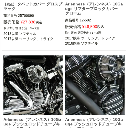
タペットカバー グロスブ
Arlenness（アレンネス）10Ga
【純正】
ラック
uge リフターブロックカバー
クローム
商品番号
25700890

商品番号
12-582

販売価格
¥
27,838
税込
D型番：0940-1660

2018以降 ソフテイル

販売価格
¥
46,500
税込
3～9週
2017以降 ツーリング、トライク

1～3週
2018以降 ソフテイル

2017以降 ツーリング、トライク

2017以降 ツーリング、トライク

2018以降 ソフテイル

Harley Davidson（ハーレー ダビッド
2018以降 ソフテイル
ソン）
ARLEN NESS（アレンネス）
Arlenness（アレンネス）10Ga
Arlenness（アレンネス）10Ga
uge プッシュロッドチューブキ
uge プッシュロッドチューブキ