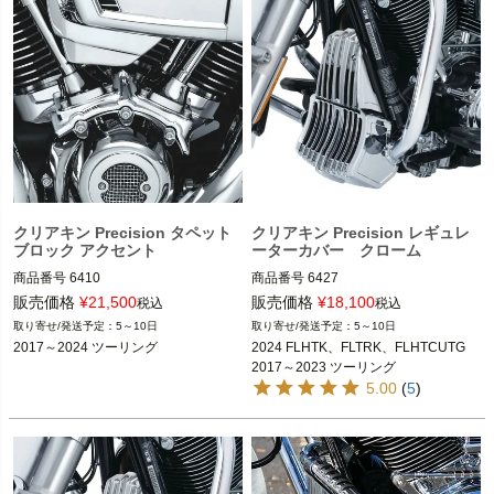
クリアキン Precision タペット
クリアキン Precision レギュレ
ブロック アクセント
ーターカバー クローム
商品番号
6410

商品番号
6427

販売価格
¥
21,500
販売価格
¥
18,100
税込
税込
2017～2024 ツーリング

2024 FLHTK、FLTRK、FLHTCUTG

5～10日
5～10日
2017～2024 ツーリング
2024 FLHTK、FLTRK、FLHTCUTG

kuryakyn（クリアキン）
※チョップドエンジンガード装着車は
2017～2023 ツーリング
不可
5.00
(
5
)
kuryakyn（クリアキン）