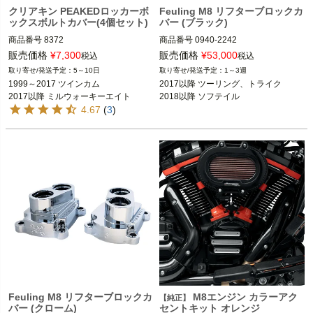
クリアキン PEAKEDロッカーボ
Feuling M8 リフターブロックカ
ックスボルトカバー(4個セット)
バー (ブラック)
商品番号
8372

商品番号
0940-2242

M型番：9196
販売価格
¥
7,300
販売価格
¥
53,000
税込
税込
1999～2017 ツインカム

5～10日
1～3週
2017以降 ミルウォーキーエイト

1999～2017 ツインカム

2017以降 ツーリング、トライク

2017以降 ミルウォーキーエイト
2018以降 ソフテイル
kuryakyn（クリアキン）
4.67
(
3
)
Feuling M8 リフターブロックカ
M8エンジン カラーアク
【純正】
バー (クローム)
セントキット オレンジ