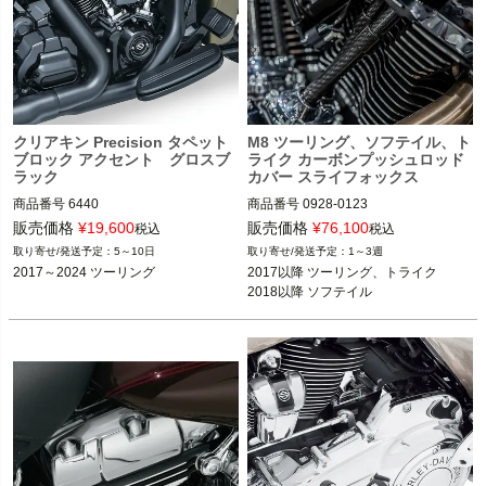
クリアキン Precision タペット
M8 ツーリング、ソフテイル、ト
ブロック アクセント グロスブ
ライク カーボンプッシュロッド
ラック
カバー スライフォックス
商品番号
6440

商品番号
0928-0123

M型番：1012-PCXC
販売価格
¥
19,600
販売価格
¥
76,100
税込
税込
2017～2024 ツーリング

5～10日
1～3週
2017～2024 ツーリング
2017以降 ツーリング、トライク

kuryakyn（クリアキン）
2018以降 ソフテイル