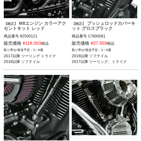
M8エンジン カラーアク
プッシュロッドカバーキ
【純正】
【純正】
セントキット レッド
ット グロスブラック
商品番号
92500121

商品番号
17900081

販売価格
¥
118,003
販売価格
¥
27,959
税込
税込
2017以降 ツーリング トライク

2018以降 ソフテイル

3～9週
3～9週
2018以降 ソフテイル

2017以降 ツーリング、トライク

2017以降 ツーリング トライク

2018以降 ソフテイル

2018以降 ソフテイル
Harley Davidson（ハーレー ダビッド
Harley Davidson（ハーレー ダビッド
ソン）
ソン）