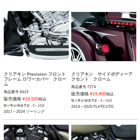
kuryakyn（クリアキン）
クリアキン Precision フロント
クリアキン サイドボディーア
フレーム ロワーカバー クロー
クセント クローム
ム
商品番号
7274

商品番号
6423

販売価格
¥
19,800
税込
2014～2025 FLHTCUTG

販売価格
¥
18,500
税込
5～10日
9SU: T14-KUR6423

5～10日
2014～2025 FLHTCUTG
kuryakyn（クリアキン）
2017～2024 ツーリング
2017～2024 ツーリング

kuryakyn（クリアキン）