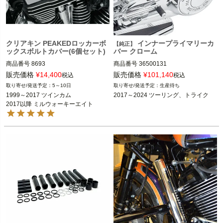
クリアキン PEAKEDロッカーボ
インナープライマリーカ
【純正】
ックスボルトカバー(6個セット)
バー クローム
商品番号
8693

商品番号
36500131

販売価格
¥
14,400
販売価格
¥
101,140
税込
税込
1999～2017 ツインカム

2017～2024 ツーリング、トライク

5～10日
生産待ち
2017以降 ミルウォーキーエイト

1999～2017 ツインカム

2017～2024 ツーリング、トライク
Harley Davidson（ハーレー ダビッド
2017以降 ミルウォーキーエイト
kuryakyn（クリアキン）
ソン）