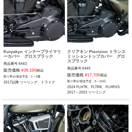
Kuryakyn インナープライマリ
クリアキン Precision トランス
ーカバー グロスブラック
ミッショントップカバー グロ
スブラック
商品番号
6443

商品番号
6445

販売価格
¥
38,100
税込
2017以降 ツーリング、トライク

販売価格
¥
17,700
税込
1～3週
2024 FLHTK、FLTRK、FLHRXS

5～10日
2017以降 ツーリング、トライク
2017～2023 ツーリング

kuryakyn（クリアキン）
2024 FLHTK、FLTRK、FLHRXS

2017～2023 ツーリング
kuryakyn（クリアキン）