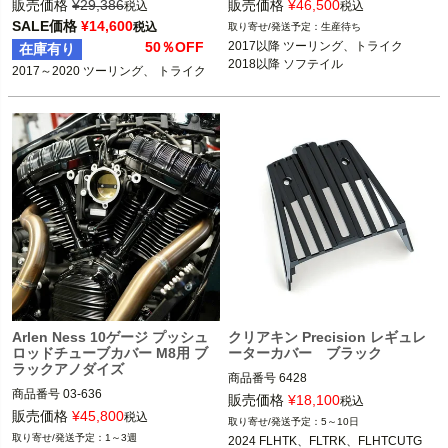
3OT：0940-1907

販売価格
¥
29,386
販売価格
¥
46,500
税込
税込
2017～2020 ツーリング FLHX、FLH
SALE価格
¥
14,600
税込
生産待ち
T、FLTR、FLHR 、トライク

Arlen Ness（アレンネス）
50％OFF
2017以降 ツーリング、トライク

在庫有り
2018以降 ソフテイル
2017～2020 ツーリング、 トライク
Harley Davidson（ハーレー ダビッド
ソン）
Arlen Ness 10ゲージ プッシュ
クリアキン Precision レギュレ
ロッドチューブカバー M8用 ブ
ーターカバー ブラック
ラックアノダイズ
商品番号
6428

商品番号
03-636

販売価格
¥
18,100
税込
3OT：0925-1320

2024 FLHTK、FLTRK、FLHTCUTG

販売価格
¥
45,800
税込
5～10日
1～3週
2024 FLHTK、FLTRK、FLHTCUTG

Arlen Ness（アレンネス）