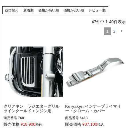
並び替え
新着順
価格が高い順
価格が安い順
レビュー順
47
件中
1
-
40
件表示
1
2
クリアキン ラジエターグリル
Kuryakyn インナープライマリ
ツインクールドエンジン用
ー・クローム・カバー
商品番号
7681

商品番号
6413

販売価格
¥
18,900
販売価格
¥
37,100
税込
税込