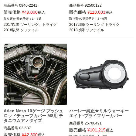
商品番号
0940-2241

商品番号
92500122

M型番：9195
販売価格
¥
49,000
販売価格
¥
118,003
税込
税込
2017以降 ツーリング トライク

1～3週
3～9週
2018以降 ソフテイル

2017以降 ツーリング、トライク

2017以降 ツーリング トライク

2018以降 ソフテイル
2018以降 ソフテイル
Harley Davidson（ハーレー ダビッド
ソン）
Arlen Ness 10ゲージ プッシュ
ハーレー純正★ミルウォーキー
ロッドチューブカバー M8用 チ
エイト･プライマリーカバー
タニウムアノダイズ
商品番号
25700491

商品番号
03-637

販売価格
¥
101,215
税込
3OT：0925-1321

2017以降 ツーリング、トライク

販売価格
¥
42,300
税込