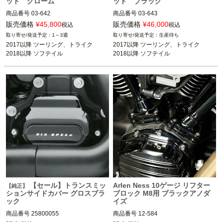
ット クローム
ット ブラック
商品番号
03-642

商品番号
03-643

D型番：0928-0089

D型番：0928-0090

販売価格
¥
45,800
販売価格
¥
46,000
税込
税込
1～3週
生産待ち
2017以降 ツーリング、トライク

2017以降 ツーリング、トライク

2017以降 ツーリング、トライク

2017以降 ツーリング、トライク

2018以降 ソフテイル

2018以降 ソフテイル

2018以降 ソフテイル
2018以降 ソフテイル
ARLEN NESS（アレンネス）
ARLEN NESS（アレンネス）
【セール】トランスミッ
Arlen Ness 10ゲージ リフター
【純正】
ションサイドカバー グロスブラ
ブロック M8用 ブラックアノダ
ック
イズ
商品番号
25800055

商品番号
12-584
