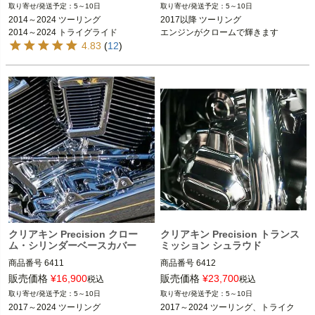
2014～2024 ツーリング FLHT 
2017以降 ツーリング

5～10日
5～10日
※ツインクールドエンジン車両搭載車
2014～2024 ツーリング

2017以降 ツーリング

2014～2024 トライグライド

kuryakyn（クリアキン）
2014～2024 トライグライド
エンジンがクロームで輝きます
4.83
(
12
)
kuryakyn（クリアキン）
クリアキン Precision クロー
クリアキン Precision トランス
ム・シリンダーベースカバー
ミッション シュラウド
商品番号
6411

商品番号
6412

販売価格
¥
16,900
販売価格
¥
23,700
税込
税込
2017～2024 ツーリング

2017～2024 ツーリング、トライク

5～10日
5～10日
※CVOは不可

2017～2024 ツーリング
2017～2024 ツーリング、トライク
kuryakyn（クリアキン）