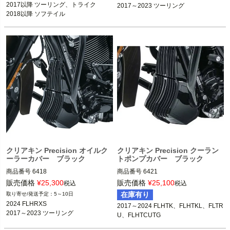
※チョップドエンジンガード装着車は
2017以降 ツーリング、トライク

2017～2023 ツーリング
不可
2018以降 ソフテイル
kuryakyn（クリアキン）
クリアキン Precision オイルク
クリアキン Precision クーラン
ーラーカバー ブラック
トポンプカバー ブラック
商品番号
6418

商品番号
6421

販売価格
¥
25,300
販売価格
¥
25,100
税込
税込
2024 FLHRXS

2017～2024 FLHTK、FLHTKL、FLTR
在庫有り
5～10日
2017～2023 ツーリング FLHX、FLH
U、FLHTCUTG

2024 FLHRXS

2017～2024 FLHTK、FLHTKL、FLTR
2017～2023 ツーリング
U、FLHTCUTG
※標準装備のオイルクーラー装着車
kuryakyn（クリアキン）