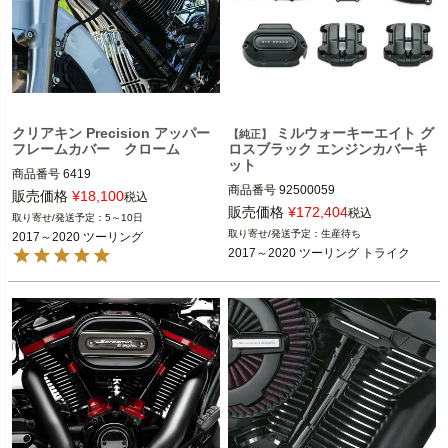
クリアキン Precision アッパー
ミルウォーキーエイト グ
【純正】
フレームカバー クローム
ロスブラック エンジンカバーキ
ット
商品番号
6419

商品番号
92500059

販売価格
¥
18,100
税込
2017～2020 ツーリング

販売価格
¥
172,404
税込
5～10日
2017～2020 ツーリング、トライク

生産待ち
2017～2020 ツーリング
kuryakyn（クリアキン）
2017～2020 ツーリング トライク
Harley Davidson（ハーレー ダビッド
ソン）