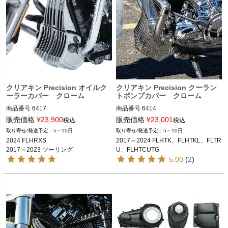
クリアキン Precision オイルク
クリアキン Precision クーラン
ーラーカバー クローム
トポンプカバー クローム
商品番号
6417

商品番号
6414

販売価格
¥
23,900
販売価格
¥
23,001
税込
税込
2024 FLHRXS

2017～2024 FLHTK、FLHTKL、FLTR
5～10日
5～10日
2017～2023 ツーリング FLHX、FLH
U、FLHTCUTG

2024 FLHRXS

2017～2024 FLHTK、FLHTKL、FLTR
2017～2023 ツーリング
U、FLHTCUTG
※標準装備のオイルクーラー装着車
kuryakyn（クリアキン）
5.00
(
2
)
kuryakyn（クリアキン）