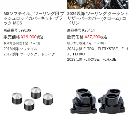
M8ソフテイル、ツーリング用 プ
2024以降 ツーリング クーラント
ッシュロッドカバーキット ブラ
リザーバーカバー (クローム) コ
ック MCS
ドリン
商品番号
599186

商品番号
K25414

3OT：0932-0314
販売価格
¥
19,900
販売価格
¥
37,200
税込
税込
2018以降 ソフテイル

1～3週
5～10日
2017以降 ツーリング、トライク

2018以降 ソフテイル

2024以降 FLTRX、FLTRXSTSE、FLH
X、FLHXU

MCS
2023以降 FLTRXSE、FLHXSE