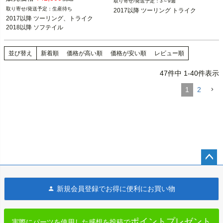
3～9週
生産待ち
2017以降 ツーリング トライク
Arlen Ness（アレンネス）
Harley Davidson（ハーレー ダビッド
2017以降 ツーリング、トライク

ソン）
2018以降 ソフテイル
並び替え
新着順
価格が高い順
価格が安い順
レビュー順
47
件中
1
-
40
件表示
1
2
ペー
ジト
新規会員登録でお得に便利にお買い物
ップ
へ
ポイントプレゼント
実際にパーツを使用した感想を投稿で