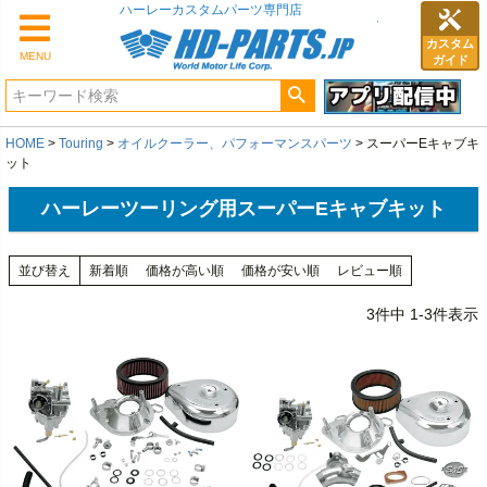
カスタム
MENU
ガイド
HOME
Touring
オイルクーラー、パフォーマンスパーツ
スーパーEキャブキ
ット
ハーレーツーリング用スーパーEキャブキット
並び替え
新着順
価格が高い順
価格が安い順
レビュー順
3
件中
1
-
3
件表示