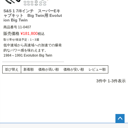
S&S 1 7/8インチ スーパーEキ
ャブキット Big Twin用 Evolut
ion Big Twin
商品番号
11-0407

(DS-0407/499562)

販売価格
¥
181,800
税込
1～3週
1984～1991 Evolution Big Twin

低中速域から高速域への加速での爆発
的なパワー感を味わえます。

S&S Cycle (エス・アンド・エス)
1984～1991 Evolution Big Twin
並び替え
新着順
価格が高い順
価格が安い順
レビュー順
3
件中
1
-
3
件表示
ペー