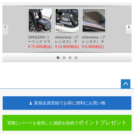
Le Pera (ラペ
ラ) OUTCAST
SPEEDRA ツ
Arlenness（ア
Arlenness（ア
GT レッド プ
¥ 195,800(税
ーリング ドラ
レンネス） チ
レンネス） チ
リーツ WITH
イカーボン シ
タン 12ポイン
タン 12ポイン
¥ 71,500(税込)
¥ 13,900(税込)
¥ 9,380(税込)
込)
バックレスト
ョートフロン
ト トランスミ
ト ウインドシ
トフェンダー
ッションサイ
ールドボルト
(綾織り/艶有
ドカバー ボル
キット ゴール
り/レッド)
トキット ゴー
ド 2024以降
ルド 2025以降
ロードグライ
ツーリング、
ド
ソフテイル
ペー
ジト
新規会員登録でお得に便利にお買い物
ップ
へ
ポイントプレゼント
実際にパーツを使用した感想を投稿で