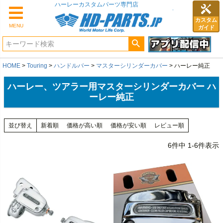
カスタム
MENU
ガイド
HOME
Touring
ハンドルバー
マスターシリンダーカバー
ハーレー純正
ハーレー、ツアラー用マスターシリンダーカバー ハ
ーレー純正
並び替え
新着順
価格が高い順
価格が安い順
レビュー順
6
件中
1
-
6
件表示