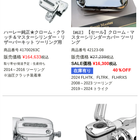
ハーレー純正★クローム・クラ
【セール】クローム・マ
【純正】
ッチ＆マスターシリンダー・リ
スターシリンダーカバー ツーリ
ザーバーキット ツーリング用
ング
商品番号
41700263C

商品番号
42123-08

販売価格
¥
164,633
販売価格
¥
27,239
税込
税込
2024 FLHTK、FLTRK、FLHRXS

SALE価格
¥
16,300
税込
生産待ち
2014～2016 ツーリング FLHX、FLH
2008～2023 ツーリング

2014～2016 ツーリング

40％OFF
在庫有り
T、FLHR
2019～2024 トライク

※油圧クラッチ装着車
2024 FLHTK、FLTRK、FLHRXS

※ハイドロリック・クラッチ装着車
2008～2023 ツーリング

※トライク、FLTRモデルは不可
Harley Davidson（ハーレー ダビッド
2019～2024 トライク
ソン）
Harley Davidson（ハーレー ダビッド
ソン）