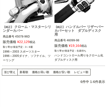
クローム・マスターシリ
ハンドルバー リザーバー
【純正】
【純正】
ンダーカバー
カバーセット ダブルディスク
用
商品番号
45078-96D

商品番号
46099-98

販売価格
¥
22,129
税込
1996～2017 ダイナ

1996～2003 スポーツスター

販売価格
¥
19,164
税込
3～9週
1996～2014 ソフテイル

1996～2005 ダイナ

生産待ち
1996～2003 スポーツスター

1996～2007 ツーリング

1996～2005 ソフテイル 

ハンドコントロール周りをクローム化

1996～2005ダイナ、ソフテイル、ツ
1996～2003 スポーツスター

2002～2005 VRSC 

ダブルディスク用
ーリング

※上記ダブルディスク車

1996～2004 ツーリング

2002～2005 VRSC
Harley Davidson（ハーレー ダビッド
Harley Davidson（ハーレー ダビッド
並び替え
新着順
価格が高い順
価格が安い順
レビュー順
ソン）
ソン）
6
件中
1
-
6
件表示