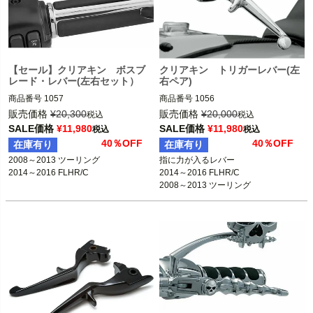
【セール】クリアキン ボスブ
クリアキン トリガーレバー(左
レード・レバー(左右セット）
右ペア)
商品番号
1057

商品番号
1056

2008～2013 ツーリング

2008～2013 ツーリング

販売価格
¥
20,300
販売価格
¥
20,000
税込
税込
2014～2016 FLHR/C 
2014～2016 FLHR/C
SALE価格
¥
11,980
SALE価格
¥
11,980
税込
税込
※ハイドロクラッチ車は不可
※ハイドロクラッチ装着車は除く
40％OFF
40％OFF
在庫有り
在庫有り
2008～2013 ツーリング

指に力が入るレバー

kuryakyn（クリアキン）
kuryakyn（クリアキン）
2014～2016 FLHR/C
2014～2016 FLHR/C
