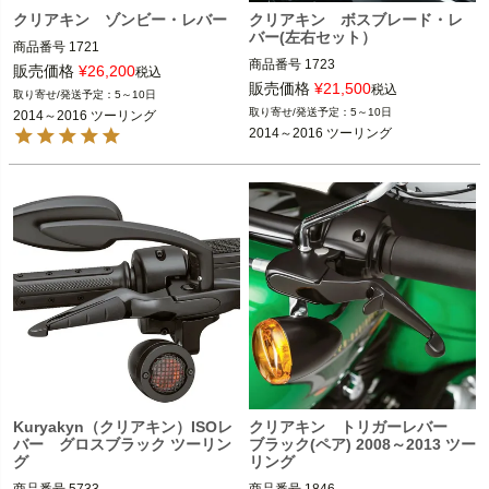
クリアキン ゾンビー・レバー
クリアキン ボスブレード・レ
バー(左右セット）
商品番号
1721

商品番号
1723

2014～2016 ツーリング
販売価格
¥
26,200
税込
2014～2016 ツーリング ※ハイドロク
※油圧クラッチ車両

販売価格
¥
21,500
税込
5～10日
ラッチ車
※FLHR/C、トライクは不可
※トライクは不可。
5～10日
2014～2016 ツーリング
2014～2016 ツーリング
kuryakyn（クリアキン）

kuryakyn（クリアキン）
Kuryakyn（クリアキン）ISOレ
クリアキン トリガーレバー
バー グロスブラック ツーリン
ブラック(ペア) 2008～2013 ツー
グ
リング
商品番号
5733

商品番号
1846
