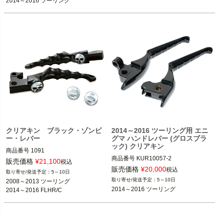
2014～2016 ツーリング
※油圧クラッチ車
kuryakyn（クリアキン）
※FLHR/Cは不可
kuryakyn（クリアキン）
クリアキン ブラック・ゾンビ
2014～2016 ツーリング用 エニ
ー・レバー
グマ ハンドレバー (グロスブラ
ック) クリアキン
商品番号
1091

商品番号
KUR10057-2

2008～2013 ツーリング

販売価格
¥
21,100
税込
2T14：kur10057-2
販売価格
¥
20,000
税込
5～10日
※ハイドロクラッチ車除く
5～10日
2008～2013 ツーリング

2014～2016 ツーリング
2014～2016 FLHR/C
kuryakyn（クリアキン）