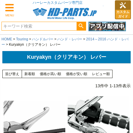
ハーレーカスタムパーツ専門店
カスタム
MENU
ガイド
HOME
Touring
ハンドルバー
ハンド・レバー
2014～2016 ハンド・レバ
ー
Kuryakyn（クリアキン） レバー
Kuryakyn（クリアキン） レバー
並び替え
新着順
価格が高い順
価格が安い順
レビュー順
13
件中
1
-
13
件表示