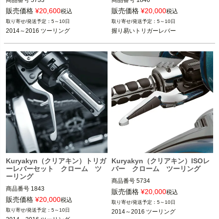
2008～2013 ツーリング

販売価格
¥
20,600
販売価格
¥
20,000
税込
税込
2014～2016 ツーリング FLHX、FLH
2014～2016 FLHR/C ※ハイドロクラ
5～10日
5～10日
T、FLTR 
※FLHRは除く
ッチ装着車は除く

2014～2016 ツーリング
握り易いトリガーレバー
kuryakyn（クリアキン）
kuryakyn（クリアキン）
Kuryakyn（クリアキン）トリガ
Kuryakyn（クリアキン）ISOレ
ーレバーセット クローム ツ
バー クローム ツーリング
ーリング
商品番号
5734

商品番号
1843

販売価格
¥
20,000
税込
2014～2016 ツーリング FLHX、FLH
販売価格
¥
20,000
税込
5～10日
2014～2016 ツーリング FLHX、FLH
T、FLTR 
※FLHRは除く
5～10日
2014～2016 ツーリング