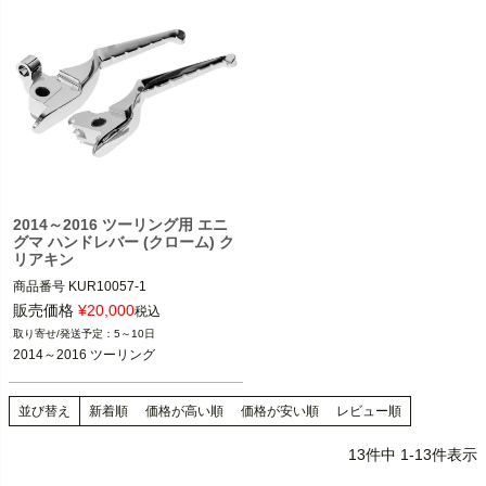
2014～2016 ツーリング用 エニ
グマ ハンドレバー (クローム) ク
リアキン
商品番号
KUR10057-1

2T14：kur10057-1
販売価格
¥
20,000
税込
5～10日
2014～2016 ツーリング
並び替え
新着順
価格が高い順
価格が安い順
レビュー順
13
件中
1
-
13
件表示