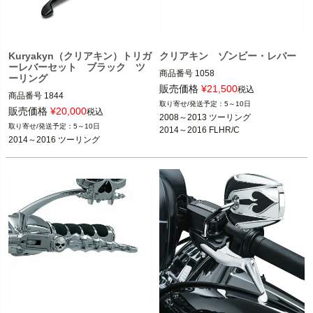
Kuryakyn（クリアキン）トリガ
クリアキン ゾンビー・レバー
ーレバーセット ブラック ツ
商品番号
1058

ーリング
2008～2013 ツーリング
販売価格
¥
21,500
税込
商品番号
1844

※ハイドロリッククラッチ車は除く
5～10日
販売価格
¥
20,000
2014～2016 FLHR/C

税込
2008～2013 ツーリング

2014～2016 ツーリング FLHX、FLH
5～10日
2014～2016 FLHR/C
kuryakyn（クリアキン）
2014～2016 ツーリング
※油圧クラッチ車
※FLHR/Cは不可
kuryakyn（クリアキン）