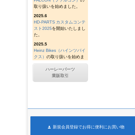
取り扱いを始めました。
2025.6
HD-PARTS カスタムコンテ
スト2025
を開始いたしまし
た。
2025.5
Heinz Bikes（ハインツバイ
クス）
の取り扱いを始めま
した。
ハーレーパーツ
2025.4
業販取引
Figurati Designs（フィグラ
ティデザイン）
の取り扱い
を始めました。
2025.4
Indian Larry Motorcycles
の
取り扱いを始めました。
2025.4
新規会員登録でお得に便利にお買い物
D&D エキゾースト（ディー