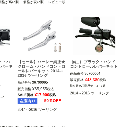
価格が高い順
価格が安い順
レビュー順
ト・ハ
【セール】ハーレー純正★
ブラック・ハンド
【純正】
レバーキ
クローム・ハンドコントロ
コントロールレバーキット
ールレバーキット 2014～
商品番号
36700064

2016 ツーリング
¥
43,380
販売価格
税込
商品番号
36700065

2014～2016 ツーリング FLH
込
3～9週
 FLH
¥
35,955
販売価格
税込
週
2014～2016 ツーリング FLH
2014～2016 ツーリング
※ハイドロリック・クラッチ装
¥
17,900
SALE価格
税込
ング
ラッチ装
着車
50％OFF
在庫有り
※ハイドロリック・クラッチ装
着車
Harley Davidson（ハーレー ダ
2014～2016 ツーリング
ハーレー ダ
ビッドソン）
Harley Davidson（ハーレー ダ
ビッドソン）