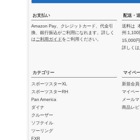
アンドディーエキゾース
ト）
の取り扱いを始めまし
た。
お支払い
配送・
2025.3
Amazon Pay、クレジットカード、代金引
送料は 
feture ヘルメット（フュー
換、銀行振込がご利用になれます。詳しく
州:1,1
チャーヘルメット）
の取り
は
ご利用ガイド
をご利用ください。
15,00
扱いを始めました。
詳しくは
2025.1
DEAN SPEED （ディーンス
ピード）
の取り扱いを始め
ました。
カテゴリー
マイペ
2024.12
スポーツスターXL
新規会員
Blow Performance Exhaust
スポーツスターRH
マイペー
s（ブローパフォーマンスエ
Pan America
メールマ
キゾースト）
の取り扱いを
ダイナ
商品レビ
始めました。
クルーザー
2024.11
ソフテイル
By City（バイ シティ）
の日
ツーリング
本総代理店となりました。
FXR