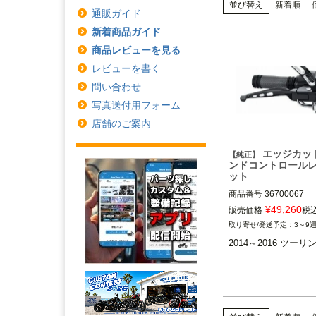
並び替え
新着順
通販ガイド
新着商品ガイド
商品レビューを見る
レビューを書く
問い合わせ
写真送付用フォーム
店舗のご案内
エッジカッ
【純正】
ンドコントロール
ット
商品番号
36700067

¥
49,260
販売価格
税
2014～2016 ツーリング
3～9
2014～2016 ツーリ
※ハイドロリック・ク
着車
Harley Davidson（
ビッドソン）