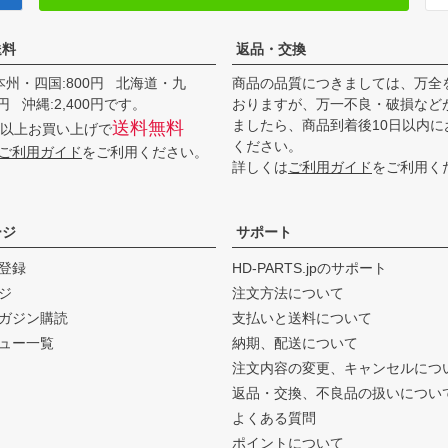
送料
返品・交換
本州・四国:800円 北海道・九
商品の品質につきましては、万全
00円 沖縄:2,400円です。
おりますが、万一不良・破損など
ましたら、商品到着後10日以内に
送料無料
0円以上お買い上げで
ください。
ご利用ガイド
をご利用ください。
詳しくは
ご利用ガイド
をご利用く
ージ
サポート
登録
HD-PARTS.jpのサポート
ジ
注文方法について
ガジン購読
支払いと送料について
ュー一覧
納期、配送について
注文内容の変更、キャンセルにつ
返品・交換、不良品の扱いについ
よくある質問
ポイントについて