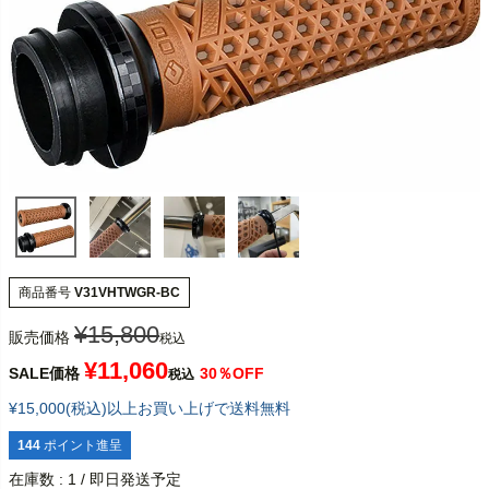
商品番号
V31VHTWGR-BC
¥
15,800
販売価格
税込
¥
11,060
SALE価格
30％OFF
税込
¥15,000(税込)以上お買い上げで送料無料
144
ポイント進呈
在庫数
1
/ 即日発送予定