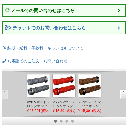
チャットでのお問い合わせはこちら
納期・送料・手数料・キャンセルについて
お電話でのご注文・お問い合わせ
VANS Vツイン
VANS Vツイン
VANS Vツイン
スラッシンサ
ロックオング
ロックオング
ロックオング
プライ
リップ 電子制
リップ 電子制
リップ 電子制
(THRASHIN
¥ 15,301(税込)
¥ 15,301(税込)
¥ 15,301(税込)
¥ 81,100(税込)
御スロットル
御スロットル
御スロットル
SUPPLY) 6イ
用 グラファイ
用 レッド ODI
用 ブラウン/ブ
ンチ ストレー
ト/ガンメタル
ラック ODI
ト OGライザ
ODI
ー ブラック