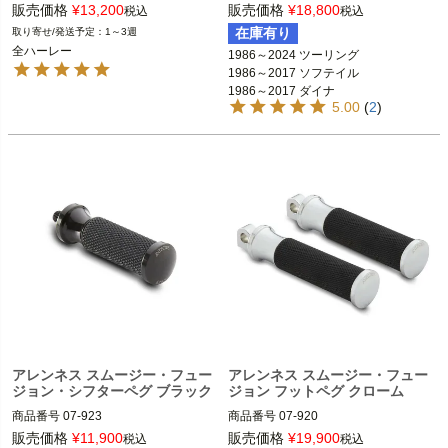
D型番：1603-0207

D型番：1620-0896

販売価格
¥
13,200
販売価格
¥
18,800
税込
税込
在庫有り
1～3週
全ハーレー

1986～2024 ツーリング FLHX、FLH
全ハーレー
1986～2024 ツーリング

T、FLTR、FLHR  
※フットペグ装着車
1986～2017 ソフテイル

ARLEN NESS（アレンネス）
1986～2017 ソフテイル

1986～2017 ダイナ

1986～2017 ダイナ

5.00
(
2
)
1986～2021 スポーツスター
1986～2021 スポーツスター

ARLEN NESS（アレンネス）
アレンネス スムージー・フュー
アレンネス スムージー・フュー
ジョン・シフターペグ ブラック
ジョン フットペグ クローム
商品番号
07-923

商品番号
07-920

D型番：1603-0174

D型番：1620-0895

販売価格
¥
11,900
販売価格
¥
19,900
税込
税込