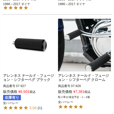
1986～2017 ソフテイル

1986～2017 ダイナ

1986～2017 ダイナ

1986～2017 ダイナ

1986～2017 ダイナ

1986～2021 スポーツスター

1986～2021 スポーツスター
1986～2021 スポーツスター
1986～2021 スポーツスター

ARLEN NESS（アレンネス）
ARLEN NESS（アレンネス）
アレンネス ナールド・フュージ
アレンネス ナールド・フュージ
ョン・シフターペグ ブラック
ョン・シフターペグ クローム
商品番号
07-927

商品番号
07-926

D型番:1603-0176

D型番：1603-0175

販売価格
¥
6,501
販売価格
¥
7,381
税込
税込
在庫有り
1～3週
全ハーレー

全ハーレー

全ハーレー
全ハーレー
5.00
(
6
)
ARLEN NESS（アレンネス）
ARLEN NESS（アレンネス）