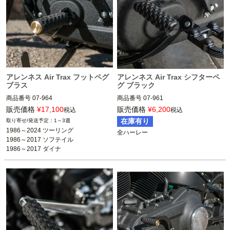
アレンネス Air Trax フットペグ
アレンネス Air Trax シフターペ
ブラス
グ ブラック
商品番号
07-964

商品番号
07-961

3OT：1620-1984

3OT：1611-0092

販売価格
¥
17,100
販売価格
¥
6,200
税込
税込
2BC：525344

2BC：525341

在庫有り
1～3週
1986～2024 ツーリング

全ハーレー
全ハーレー

1986～2017 ソフテイル

※フットペグ装着車
1986～2017 ダイナ

1986～2017 ソフテイル

ARLEN NESS（アレンネス）
1986～2021 スポーツスター
1986～2017 ダイナ

1986～2021 スポーツスター

ARLEN NESS（アレンネス）