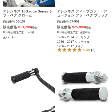
アレンネス 10Gauge Series シ
アレンネス ディープカット・フ
フトペグ クローム
ュージョン フットペグ ブラック
商品番号
06-107

商品番号
07-909

D型番：1603-0300

D型番：1620-0894

販売価格
¥
13,200
販売価格
¥
25,800
税込
税込
1～3週
生産待ち
全ハーレー

1986～2024 ツーリング FLHX、FLH
全ハーレー
1986～2024 ツーリング

T、FLTR、FLHR  
※フットペグ装着車
1986～2017 ソフテイル

ARLEN NESS（アレンネス）
1986～2017 ソフテイル

1986～2017 ダイナ

1986～2017 ダイナ

5.00
(
3
)
1986～2021 スポーツスター
1986～2021 スポーツスター

ARLEN NESS（アレンネス）