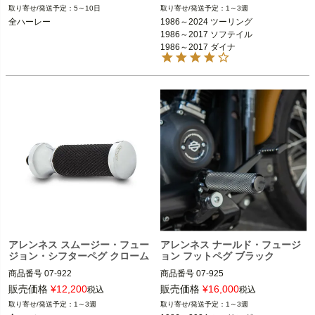
5～10日
1～3週
全ハーレー

1986～2024 ツーリング FLHX、FLH
全ハーレー
1986～2024 ツーリング

T、FLTR、FLHR  
※フットペグ装着車
1986～2017 ソフテイル

ARLEN NESS（アレンネス）
1986～2017 ソフテイル

1986～2017 ダイナ

1986～2017 ダイナ

1986～2021 スポーツスター
1986～2021 スポーツスター

ARLEN NESS（アレンネス）
アレンネス スムージー・フュー
アレンネス ナールド・フュージ
ジョン・シフターペグ クローム
ョン フットペグ ブラック
商品番号
07-922

商品番号
07-925

D型番：1603-0173

D型番：1620-0898

販売価格
¥
12,200
販売価格
¥
16,000
税込
税込
1～3週
1～3週
全ハーレー

1986～2024 ツーリング FLHX、FLH