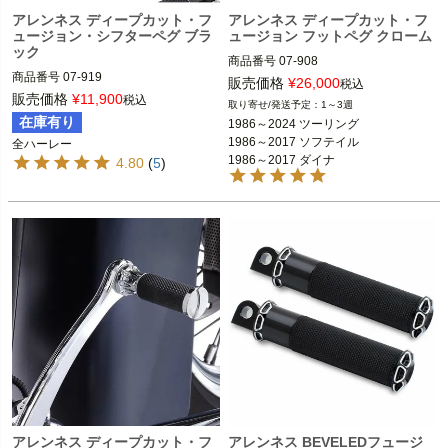
アレンネス ディープカット・フ
アレンネス ディープカット・フ
ュージョン・シフターペグ ブラ
ュージョン フットペグ クローム
ック
商品番号
07-908

商品番号
07-919

D型番：1620-0893

販売価格
¥
26,000
税込
D型番:1603-0172

販売価格
¥
11,900
税込
1～3週
1986～2024 ツーリング FLHX、FLH
在庫有り
1986～2024 ツーリング

全ハーレー

T、FLTR、FLHR  
※フットペグ装着車
1986～2017 ソフテイル

全ハーレー
1986～2017 ソフテイル

1986～2017 ダイナ

4.80
(
5
)
ARLEN NESS（アレンネス）
1986～2017 ダイナ

1986～2021 スポーツスター
1986～2021 スポーツスター

ARLEN NESS（アレンネス）
アレンネス ディープカット・フ
アレンネス BEVELEDフュージ