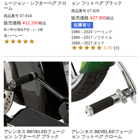
ュージョン・シフターペグ クロ
ョン フットペグ ブラック
ーム
商品番号
07-929

商品番号
07-918

D型番：1620-1097

販売価格
¥
27,900
税込
D型番：1603-0171

販売価格
¥
12,200
税込
在庫有り
1986～2024 ツーリング FLHX、FLH
1～3週
1986～2024 ツーリング

全ハーレー

T、FLTR、FLHR  
※フットペグ装着車
全ハーレー
1986～2017 ソフテイル

1986～2017 ソフテイル

1986～2017 ダイナ

ARLEN NESS（アレンネス）
1986～2017 ダイナ

5.00
(
8
)
1986～2021 スポーツスター
1986～2021 スポーツスター

ARLEN NESS（アレンネス）
アレンネス BEVELEDフュージ
アレンネス BEVELEDフュージ
ョン シフターペグ ブラック
ョン フットペグ クローム