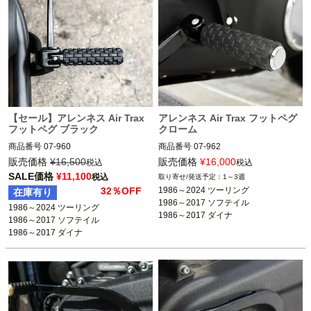
【セール】アレンネス Air Trax
アレンネス Air Trax フットペグ
フットペグ ブラック
クローム
商品番号
07-960

商品番号
07-962

3OT：1620-1982

3OT：1620-1983

販売価格
¥
16,500
販売価格
¥
16,000
税込
税込
2BC：525340

2BC：525342

SALE価格
¥
11,100
税込
1～3週
32％OFF
1986～2024 ツーリング

在庫有り
1986～2017 ソフテイル

1986～2024 ツーリング

※フットペグ装着車
※フットペグ装着車
1986～2017 ダイナ

1986～2017 ソフテイル

1986～2017 ソフテイル

1986～2017 ソフテイル

1986～2021 スポーツスター
1986～2017 ダイナ

1986～2017 ダイナ

1986～2017 ダイナ

1986～2021 スポーツスター
1986～2021 スポーツスター

1986～2021 スポーツスター

ARLEN NESS（アレンネス）
ARLEN NESS（アレンネス）