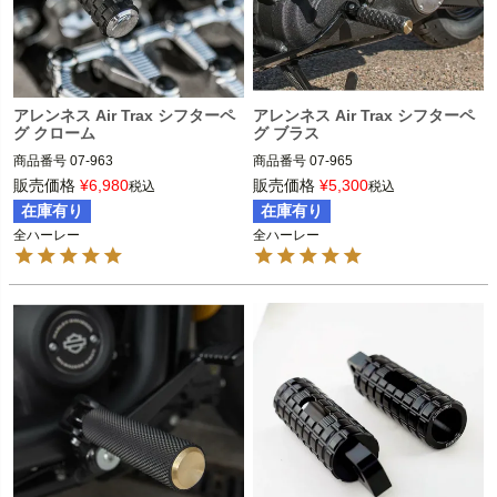
アレンネス Air Trax シフターペ
アレンネス Air Trax シフターペ
グ クローム
グ ブラス
商品番号
07-963

商品番号
07-965

3OT：1611-0093

3OT：1611-0094

販売価格
¥
6,980
販売価格
¥
5,300
税込
税込
2BC：525343

2BC：525345

在庫有り
在庫有り
全ハーレー
全ハーレー
全ハーレー

全ハーレー

ARLEN NESS（アレンネス）
ARLEN NESS（アレンネス）