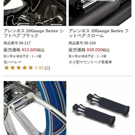
アレンネス 10Gauge Series シ
アレンネス 10Gauge Series フ
フトペグ ブラック
ットペグ クローム
商品番号
06-117

商品番号
06-104

D型番：1603-0301

D型番：1620-1463

販売価格
¥
13,600
販売価格
¥
38,000
税込
税込
1～3週
1～3週
全ハーレー

1986～2021 スポーツスター

全ハーレー
オス型マウントペグ装着車
1986～2017 ダイナ

5.00
(
2
)
ARLEN NESS（アレンネス）
1986～2017 ソフテイル

1986～2024 ツーリング（フットペグ
装着車）

ARLEN NESS（アレンネス）