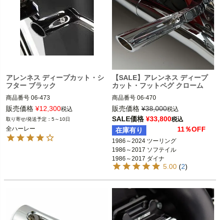
アレンネス ディープカット・シ
【SALE】アレンネス ディープ
フター ブラック
カット・フットペグ クローム
商品番号
06-473

商品番号
06-470

D型番:1603-0088

D型番:1620-0522

販売価格
¥
12,300
販売価格
¥
38,000
税込
税込
SALE価格
¥
33,800
税込
5～10日
全ハーレー

1986～2024 ツーリング FLHX、FLH
全ハーレー
11％OFF
在庫有り
T、FLTR、FLHR  
※フットペグ装着車
1986～2024 ツーリング

ARLEN NESS（アレンネス）
1986～2017 ソフテイル

1986～2017 ソフテイル

1986～2017 ダイナ

1986～2017 ダイナ

1986～2021 スポーツスター

5.00
(
2
)
1986～2021 スポーツスター
ARLEN NESS（アレンネス）