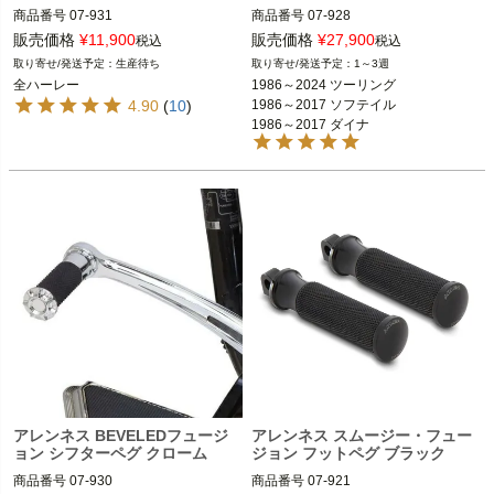
商品番号
07-931

商品番号
07-928

(D型番：1603-0208)

D型番：1620-1096

販売価格
¥
11,900
販売価格
¥
27,900
税込
税込
生産待ち
1～3週
全ハーレー

1986～2024 ツーリング FLHX、FLH
全ハーレー
1986～2024 ツーリング

T、FLTR、FLHR  
※フットペグ装着車
4.90
(
10
)
1986～2017 ソフテイル

ARLEN NESS（アレンネス）
1986～2017 ソフテイル

1986～2017 ダイナ

1986～2017 ダイナ

1986～2021 スポーツスター
1986～2021 スポーツスター

ARLEN NESS（アレンネス）
アレンネス BEVELEDフュージ
アレンネス スムージー・フュー
ョン シフターペグ クローム
ジョン フットペグ ブラック
商品番号
07-930

商品番号
07-921
