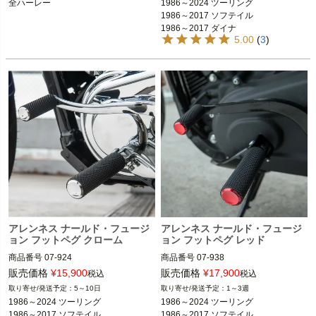
全ハーレー
1986～2024 ツーリング

T、FLTR、FLHR  
※フットペグ装着車
1986～2017 ソフテイル

ARLEN NESS（アレンネス）
1986～2017 ソフテイル

1986～2017 ダイナ

1986～2017 ダイナ

5.00
(
3
)
1986～2021 スポーツスター
1986～2021 スポーツスター

ARLEN NESS（アレンネス）
アレンネス ナールド・フュージ
アレンネス ナールド・フュージ
ョン フットペグ クローム
ョン フットペグ レッド
商品番号
07-924

商品番号
07-938

D型番：1620-0897

販売価格
¥
15,900
販売価格
¥
17,900
税込
税込
1986～2024 ツーリング FLHX、FLH
5～10日
1～3週
1986～2024 ツーリング FLHX、FLH
T、FLTR、FLHR  
※フットペグ装着車
1986～2024 ツーリング

1986～2024 ツーリング

T、FLTR、FLHR  
※フットペグ装着車
1986～2017 ソフテイル

1986～2017 ソフテイル

1986～2017 ソフテイル
