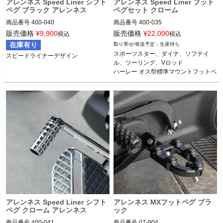
アレンネス Speed Liner シフト
アレンネス Speed Liner フット
ペグ ブラック アレンネス
ペグセット クローム
商品番号
400-040

商品番号
400-035
販売価格
¥
9,900
販売価格
¥
22,000
税込
税込
スポーツスター

在庫有り
生産待ち
ダイナ

スポーツスター、ダイナ、ソフテイ
スピードライナーデザイン
ソフテイル

ル、ツーリング、Vロッド

ツーリング

ハーレー オス型標準マウントフットペ
Vロッド

グ
Arlen Ness（アレンネス）
アレンネス Speed Liner シフト
アレンネス MXフットペグ ブラ
ペグ クローム アレンネス
ック
商品番号
400-041

商品番号
07-904
