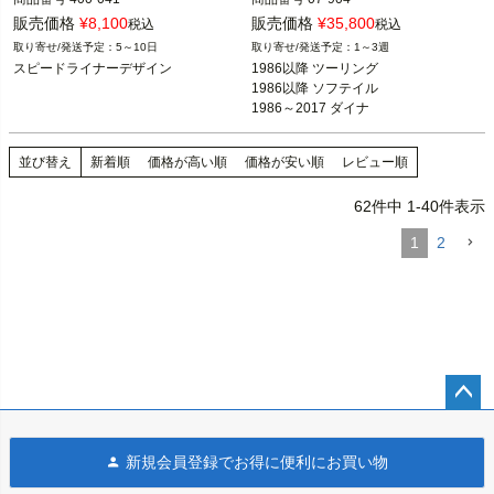
3OT：1620-2000

販売価格
¥
8,100
販売価格
¥
35,800
税込
税込
スポーツスター

2BC：525315

5～10日
1～3週
ダイナ

スピードライナーデザイン
1986以降 ツーリング

ソフテイル

1986以降 ツーリング
1986以降 ソフテイル

ツーリング

※フットペグ装着車
1986～2017 ダイナ

Vロッド

1986以降 ソフテイル

1986～2021 スポーツスター
1986～2017 ダイナ

Arlen Ness（アレンネス）
1986～2021 スポーツスター

並び替え
新着順
価格が高い順
価格が安い順
レビュー順
ARLEN NESS（アレンネス）
62
件中
1
-
40
件表示
1
2
ペー
ジト
新規会員登録でお得に便利にお買い物
ップ
へ