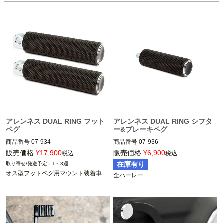
アレンネス DUAL RING フット
アレンネス DUAL RING シフタ
ペグ
ー&ブレーキペグ
商品番号
07-934

商品番号
07-936

販売価格
¥
17,900
販売価格
¥
6,900
税込
税込
オス型フットペグ用マウント装着車

全ハーレー

在庫有り
1～3週
オス型フットペグ用マウント装着車
全ハーレー
ARLEN NESS（アレンネス）
ARLEN NESS（アレンネス）