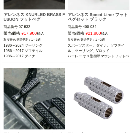
アレンネス KNURLED BRASS F
アレンネス Speed Liner フット
USUON フットペグ
ペグセット ブラック
商品番号
07-932

商品番号
400-034
D型番：1620-1307

販売価格
¥
17,900
販売価格
¥
21,800
税込
税込
B型番：263504

1～3週
1～3週
1986～2024 ツーリング

スポーツスター、ダイナ、ソフテイ
1986～2024 ツーリング FLHX、FLH
1986～2017 ソフテイル

ル、ツーリング、Vロッド

T、FLTR、FLHR  
※フットペグ装着車
1986～2017 ダイナ

ハーレー オス型標準マウントフットペ
1986～2017 ソフテイル

1986～2021 スポーツスター
グ
1986～2017 ダイナ

1986～2021 スポーツスター

ARLEN NESS（アレンネス）