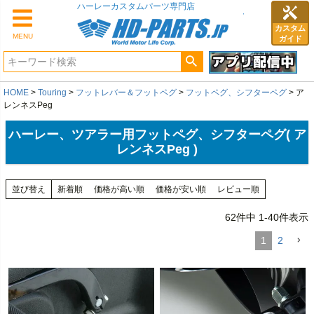
カスタム
MENU
ガイド
HOME
Touring
フットレバー＆フットペグ
フットペグ、シフターペグ
ア
レンネスPeg
ハーレー、ツアラー用フットペグ、シフターペグ( ア
レンネスPeg )
並び替え
新着順
価格が高い順
価格が安い順
レビュー順
62
件中
1
-
40
件表示
1
2