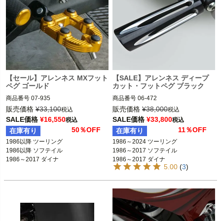
【セール】アレンネス MXフット
【SALE】アレンネス ディープ
ペグ ゴールド
カット・フットペグ ブラック
商品番号
07-935

商品番号
06-472

3OT：1620-1962

D型番:1620-0523

販売価格
¥
33,100
販売価格
¥
38,000
税込
税込
2BC：525317

SALE価格
¥
16,550
SALE価格
¥
33,800
税込
税込
1986～2024 ツーリング FLHX、FLH
50％OFF
11％OFF
在庫有り
在庫有り
1986以降 ツーリング
T、FLTR、FLHR  
※フットペグ装着車
1986以降 ツーリング

1986～2024 ツーリング

※フットペグ装着車
1986～2017 ソフテイル

1986以降 ソフテイル

1986～2017 ソフテイル

1986以降 ソフテイル

1986～2017 ダイナ

1986～2017 ダイナ

1986～2017 ダイナ

1986～2017 ダイナ

1986～2021 スポーツスター

5.00
(
3
)
1986～2021 スポーツスター
1986～2021 スポーツスター
1986～2021 スポーツスター

ARLEN NESS（アレンネス）
ARLEN NESS（アレンネス）